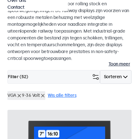
Over ons
met EN 50155 en EN 45545-2 voor rolling stock en
Contact
spoorwegomgevingen. De railway displays zijn voorzien van
een robuuste metalen behuizing met veelzijdige
montagemogelijkheden voor naadloze integratie in
uiteenlopende railway toepassingen. Met industrial-grade
componenten die bestand zijn tegen schokken, trillingen,
vocht en temperatuurschommelingen, zijn deze displays
ontworpen voor betrouwbare prestaties in non-safety-
critical spoorwegtoepassingen.
Toon meer
Filter (
52
)
Sorteren
VGA
9-36 Volt
Wis alle filters