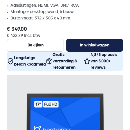
Aansluitingen: HDMI, VGA, BNC, RCA
Montage: desktop, wand, inbouw
Buitenmaat: 372 x 305 x 40 mm
€ 349,00
€ 422,29 incl. btw
Bekijken
In winkelwagen
Gratis
4,8/5 op basis
Langdurige
verzending &
van 5.000+
beschikbaarheid
retourneren
reviews