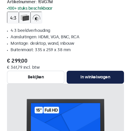
Artikelnummer:
15VG7M
100+ stuks beschikbaar
4:3 beeldverhouding
Aansluitingen: HDMI, VGA, BNC, RCA
Montage: desktop, wand, inbouw
Buitenmaat: 335 x 259 x 38 mm
€ 299,00
€ 361,79 incl. btw
Bekijken
In winkelwagen