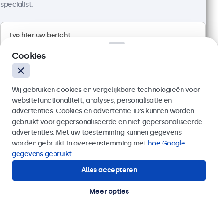
specialist.
Artikelnummer:
24HD7M
100+ stuks beschikbaar
1920 x 1080 resolutie (Full HD)
Cookies
Aansluitingen: HDMI, VGA, BNC, RCA
Montage: desktop, wand, inbouw
Buitenmaat: 560 x 337 x 41 mm
Wij gebruiken cookies en vergelijkbare technologieën voor
websitefunctionaliteit, analyses, personalisatie en
€ 499,00
advertenties. Cookies en advertentie-ID’s kunnen worden
€ 603,79 incl. btw
gebruikt voor gepersonaliseerde en niet-gepersonaliseerde
Verzenden
Bekijken
In winkelwagen
advertenties. Met uw toestemming kunnen gegevens
worden gebruikt in overeenstemming met
hoe Google
Of bel ons op
020 - 700 83 66
gegevens gebruikt
.
Alles accepteren
Hulp of advies nodig?
Direct contact met een specialist.
Meer opties