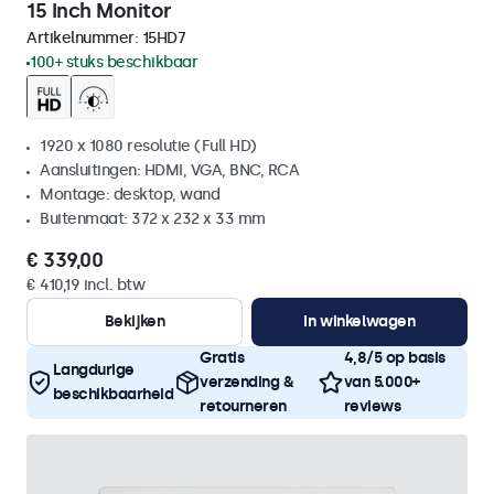
15 Inch Monitor
Artikelnummer:
15HD7
100+ stuks beschikbaar
1920 x 1080 resolutie (Full HD)
Aansluitingen: HDMI, VGA, BNC, RCA
Montage: desktop, wand
Buitenmaat: 372 x 232 x 33 mm
€ 339,00
€ 410,19 incl. btw
Bekijken
In winkelwagen
Gratis
4,8/5 op basis
Langdurige
verzending &
van 5.000+
beschikbaarheid
retourneren
reviews