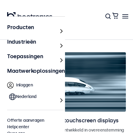
Producten
Home
Industrieën
Toepassingen
Maatwerkoplossingen
Inloggen
Nederland
Railway monitoren en touchscreen displays
Offerte aanvragen
Helpcenter
Monitoren en touchscreens ontwikkeld in overeenstemming