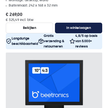
Montage: desktop, wand
Buitenmaat: 242 x 168 x 32 mm
€ 269,00
€ 325,49 incl. btw
Bekijken
In winkelwagen
Gratis
4,8/5 op basis
Langdurige
verzending &
van 5.000+
beschikbaarheid
retourneren
reviews