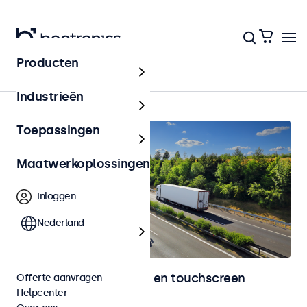
Producten
Home
Industrieën
Toepassingen
Maatwerkoplossingen
Inloggen
Nederland
Automotive monitoren en touchscreen
Offerte aanvragen
Helpcenter
displays