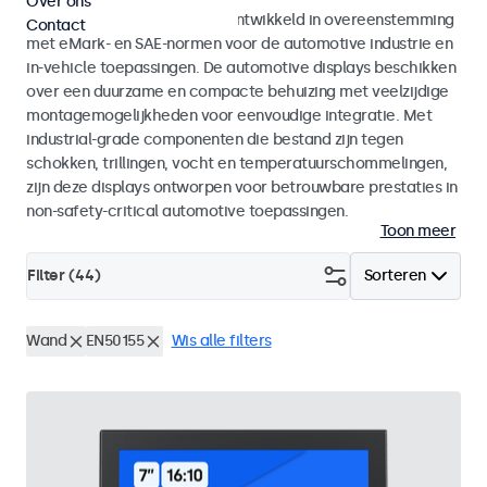
Over ons
Monitoren en touchscreens ontwikkeld in overeenstemming
Contact
met eMark- en SAE-normen voor de automotive industrie en
in-vehicle toepassingen. De automotive displays beschikken
over een duurzame en compacte behuizing met veelzijdige
montagemogelijkheden voor eenvoudige integratie. Met
industrial-grade componenten die bestand zijn tegen
schokken, trillingen, vocht en temperatuurschommelingen,
zijn deze displays ontworpen voor betrouwbare prestaties in
non-safety-critical automotive toepassingen.
Toon meer
Filter (
44
)
Sorteren
Wand
EN50155
Wis alle filters