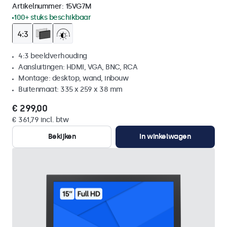
Artikelnummer:
15VG7M
100+ stuks beschikbaar
4:3 beeldverhouding
Aansluitingen: HDMI, VGA, BNC, RCA
Montage: desktop, wand, inbouw
Buitenmaat: 335 x 259 x 38 mm
€ 299,00
€ 361,79 incl. btw
Bekijken
In winkelwagen