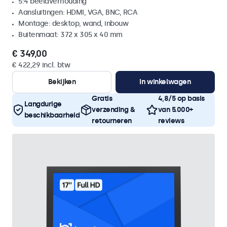
5:4 beeldverhouding
Aansluitingen: HDMI, VGA, BNC, RCA
Montage: desktop, wand, inbouw
Buitenmaat: 372 x 305 x 40 mm
€ 349,00
€ 422,29 incl. btw
Bekijken
In winkelwagen
Gratis
4,8/5 op basis
Langdurige
verzending &
van 5.000+
beschikbaarheid
retourneren
reviews