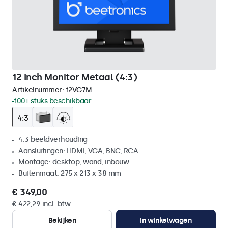
12 Inch Monitor Metaal (4:3)
Artikelnummer:
12VG7M
100+ stuks beschikbaar
4:3 beeldverhouding
Aansluitingen: HDMI, VGA, BNC, RCA
Montage: desktop, wand, inbouw
Buitenmaat: 275 x 213 x 38 mm
€ 349,00
€ 422,29 incl. btw
Bekijken
In winkelwagen