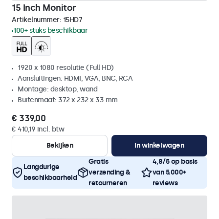
15 Inch Monitor
Artikelnummer:
15HD7
100+ stuks beschikbaar
1920 x 1080 resolutie (Full HD)
Aansluitingen: HDMI, VGA, BNC, RCA
Montage: desktop, wand
Buitenmaat: 372 x 232 x 33 mm
€ 339,00
€ 410,19 incl. btw
Bekijken
In winkelwagen
Gratis
4,8/5 op basis
Langdurige
verzending &
van 5.000+
beschikbaarheid
retourneren
reviews