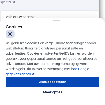
specialist.
Artikelnummer:
24HD7M
100+ stuks beschikbaar
Cookies
1920 x 1080 resolutie (Full HD)
Aansluitingen: HDMI, VGA, BNC, RCA
Montage: desktop, wand, inbouw
Buitenmaat: 560 x 337 x 41 mm
Wij gebruiken cookies en vergelijkbare technologieën voor
websitefunctionaliteit, analyses, personalisatie en
€ 499,00
advertenties. Cookies en advertentie-ID’s kunnen worden
€ 603,79 incl. btw
gebruikt voor gepersonaliseerde en niet-gepersonaliseerde
Verzenden
advertenties. Met uw toestemming kunnen gegevens
Bekijken
In winkelwagen
worden gebruikt in overeenstemming met
hoe Google
Of bel ons op
020 - 700 83 66
gegevens gebruikt
.
Alles accepteren
Hulp of advies nodig?
Direct contact met een specialist.
Meer opties