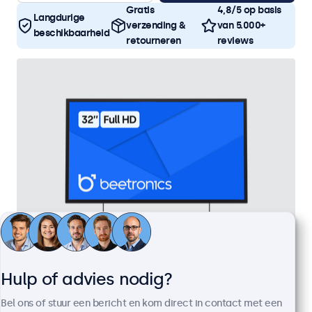
Gratis
4,8/5 op basis
Langdurige
verzending &
van 5.000+
beschikbaarheid
retourneren
reviews
Hulp of advies nodig?
32 Inch Monitor Metaal
Artikelnummer:
32HD7M
Bel ons of stuur een bericht en kom direct in contact met een
100+ stuks beschikbaar