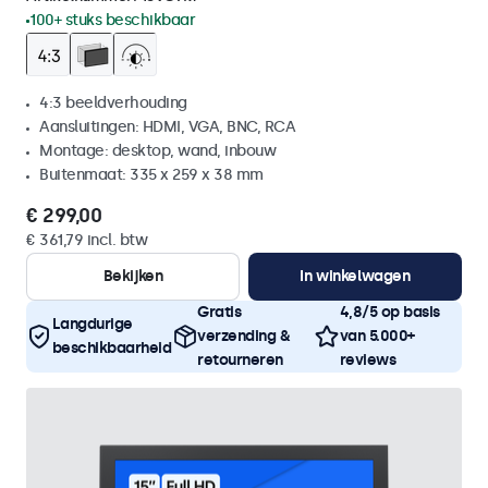
100+ stuks beschikbaar
4:3 beeldverhouding
Aansluitingen: HDMI, VGA, BNC, RCA
Montage: desktop, wand, inbouw
Buitenmaat: 335 x 259 x 38 mm
€ 299,00
€ 361,79 incl. btw
Bekijken
In winkelwagen
Gratis
4,8/5 op basis
Langdurige
verzending &
van 5.000+
beschikbaarheid
retourneren
reviews