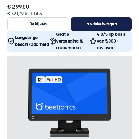
€ 299,00
€ 361,79 incl. btw
Bekijken
In winkelwagen
Gratis
4,8/5 op basis
Langdurige
verzending &
van 5.000+
beschikbaarheid
retourneren
reviews