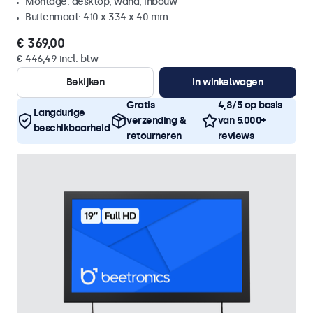
Montage: desktop, wand, inbouw
Buitenmaat: 410 x 334 x 40 mm
€ 369,00
€ 446,49 incl. btw
Bekijken
In winkelwagen
Gratis
4,8/5 op basis
Langdurige
verzending &
van 5.000+
beschikbaarheid
retourneren
reviews