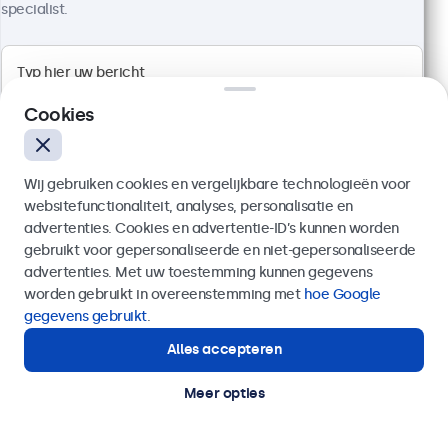
specialist.
1920 x 1080 resolutie (Full HD)
Aansluitingen: HDMI, VGA, BNC, RCA
Cookies
Montage: desktop, wand, inbouw
Buitenmaat: 726 x 420 x 42 mm
€ 599,00
Wij gebruiken cookies en vergelijkbare technologieën voor
€ 724,79 incl. btw
websitefunctionaliteit, analyses, personalisatie en
advertenties. Cookies en advertentie-ID’s kunnen worden
Bekijken
In winkelwagen
gebruikt voor gepersonaliseerde en niet-gepersonaliseerde
Verzenden
advertenties. Met uw toestemming kunnen gegevens
worden gebruikt in overeenstemming met
hoe Google
Of bel ons op
020 - 700 83 66
gegevens gebruikt
.
Displays voor kiosks en self-service
Alles accepteren
Hulp of advies nodig?
Deze monitoren en touchscreens zijn speciaal
Direct contact met een specialist.
ontwikkeld voor kiosks en self-service oplossingen.
Meer opties
Met uitgebreide configuratiemogelijkheden en
veelzijdige montage-opties zijn de displays
eenvoudig te integreren in onder andere