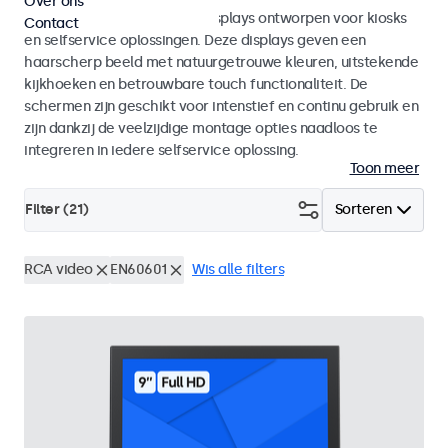
Over ons
Monitoren en touchscreen displays ontworpen voor kiosks
Contact
en selfservice oplossingen. Deze displays geven een
haarscherp beeld met natuurgetrouwe kleuren, uitstekende
kijkhoeken en betrouwbare touch functionaliteit. De
schermen zijn geschikt voor intenstief en continu gebruik en
zijn dankzij de veelzijdige montage opties naadloos te
integreren in iedere selfservice oplossing.
Toon meer
Filter (
21
)
Sorteren
RCA video
EN60601
Wis alle filters