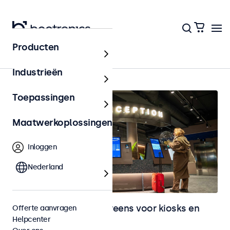
Producten
Home
Industrieën
Toepassingen
Maatwerkoplossingen
Inloggen
Nederland
Monitoren en touchscreens voor kiosks en
Offerte aanvragen
Helpcenter
selfservice