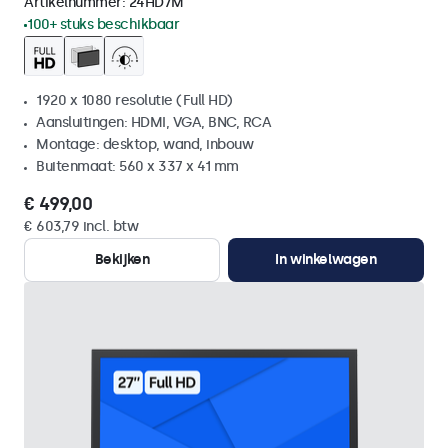
Artikelnummer:
24HD7M
100+ stuks beschikbaar
1920 x 1080 resolutie (Full HD)
Aansluitingen: HDMI, VGA, BNC, RCA
Montage: desktop, wand, inbouw
Buitenmaat: 560 x 337 x 41 mm
€ 499,00
€ 603,79 incl. btw
Bekijken
In winkelwagen