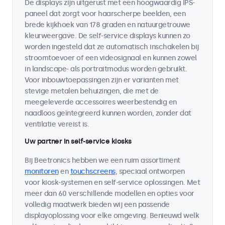
De displays zijn uitgerust met een hoogwaardig IPS-
paneel dat zorgt voor haarscherpe beelden, een
brede kijkhoek van 178 graden en natuurgetrouwe
kleurweergave. De self-service displays kunnen zo
worden ingesteld dat ze automatisch inschakelen bij
stroomtoevoer of een videosignaal en kunnen zowel
in landscape- als portraitmodus worden gebruikt.
Voor inbouwtoepassingen zijn er varianten met
stevige metalen behuizingen, die met de
meegeleverde accessoires weerbestendig en
naadloos geïntegreerd kunnen worden, zonder dat
ventilatie vereist is.
Uw partner in self-service kiosks
Bij Beetronics hebben we een ruim assortiment
monitoren
en
touchscreens
, speciaal ontworpen
voor kiosk-systemen en self-service oplossingen. Met
meer dan 60 verschillende modellen en opties voor
volledig maatwerk bieden wij een passende
displayoplossing voor elke omgeving. Benieuwd welk