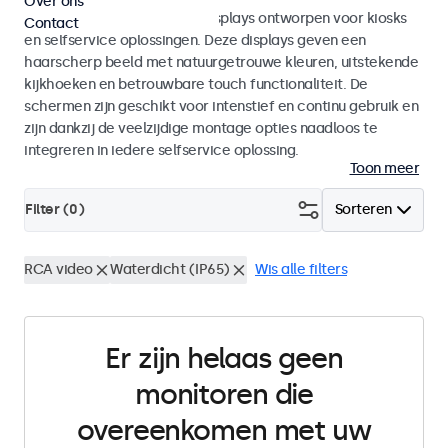
Over ons
Monitoren en touchscreen displays ontworpen voor kiosks
Contact
en selfservice oplossingen. Deze displays geven een
haarscherp beeld met natuurgetrouwe kleuren, uitstekende
kijkhoeken en betrouwbare touch functionaliteit. De
schermen zijn geschikt voor intenstief en continu gebruik en
zijn dankzij de veelzijdige montage opties naadloos te
integreren in iedere selfservice oplossing.
Toon meer
Filter (
0
)
Sorteren
RCA video
Waterdicht (IP65)
Wis alle filters
Er zijn helaas geen
monitoren die
overeenkomen met uw