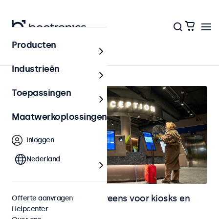
Producten
Home
Industrieën
Toepassingen
Maatwerkoplossingen
Inloggen
Nederland
Monitoren en touchscreens voor kiosks en
Offerte aanvragen
Helpcenter
selfservice