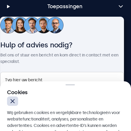
Toepassingen
Klantenservice
Hulp of advies nodig?
Over Beetronics
Bel ons of stuur een bericht en kom direct in contact met een
specialist.
Beetronics
Cookies
Bloemstraat 28, 1016LC Amsterdam, Nederland
Wij gebruiken cookies en vergelijkbare technologieën voor
4.8/5 door 5000+ bedrijven
websitefunctionaliteit, analyses, personalisatie en
Nederlands
advertenties. Cookies en advertentie-ID’s kunnen worden