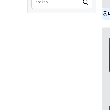
Waterdicht (IP65)
0
Stofdicht (IP65)
0
L
Continu gebruik (24/7)
16
Vandaalbestendig
1
EN50155
16
eMark
16
DNV
15