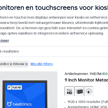
nitoren en touchscreens voor kiosk
toren en touchscreen displays ontworpen voor kiosks en selfservice
haarscherp beeld met natuurgetrouwe kleuren, uitstekende kijkhoe
ionaliteit. De schermen zijn geschikt voor intenstief en continu gebru
age opties naadloos te integreren in iedere selfservice oplossing.
 meer
6
resultaten
video
Inbouw
Wis alle filters
Artikelnummer:
9HD7M
100
9 Inch Monitor Meta
1920 x 1200 resolutie (Ful
Aansluitingen: HDMI, VGA