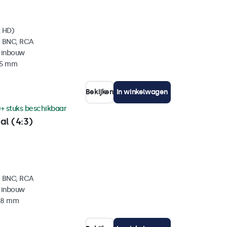
l HD)
, BNC, RCA
 inbouw
35 mm
Bekijken
In winkelwagen
+ stuks beschikbaar
al (4:3)
, BNC, RCA
 inbouw
 38 mm