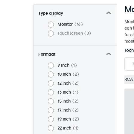
Mo
Type display
Moni
Monitor
16
een 
Touchscreen
0
funct
mont
Toon
Formaat
1
9 inch
1
10 inch
2
RCA 
12 inch
2
13 inch
1
15 inch
2
17 inch
2
19 inch
2
22 inch
1