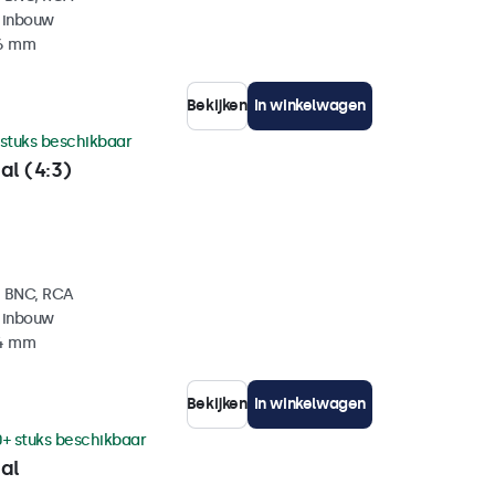
 inbouw
36 mm
Bekijken
In winkelwagen
 stuks beschikbaar
al (4:3)
, BNC, RCA
 inbouw
34 mm
Bekijken
In winkelwagen
0+ stuks beschikbaar
al