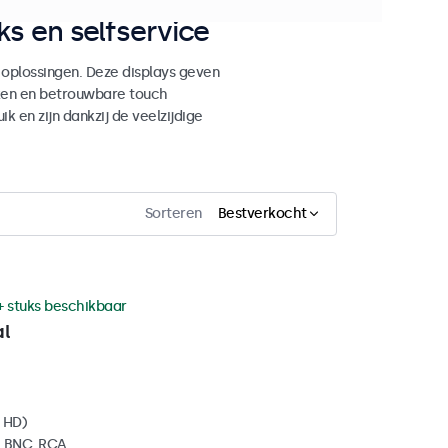
s en selfservice
 oplossingen. Deze displays geven
ken en betrouwbare touch
ik en zijn dankzij de veelzijdige
Sorteren
Bestverkocht
+ stuks beschikbaar
al
l HD)
, BNC, RCA