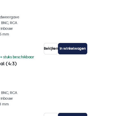
eldweergave
, BNC, RCA
 inbouw
35 mm
Bekijken
In winkelwagen
+ stuks beschikbaar
al (4:3)
, BNC, RCA
 inbouw
38 mm