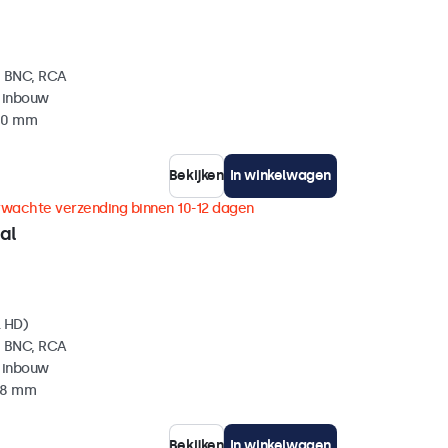
, BNC, RCA
 inbouw
 40 mm
Bekijken
In winkelwagen
rwachte verzending binnen 10-12 dagen
al
l HD)
, BNC, RCA
 inbouw
 38 mm
Bekijken
In winkelwagen