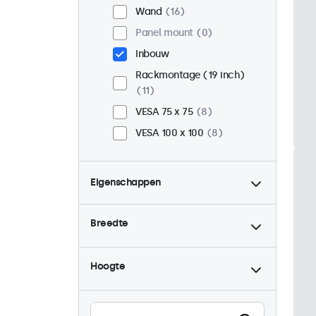
Wand
16
Panel mount
0
Inbouw
Rackmontage (19 inch)
11
VESA 75 x 75
8
VESA 100 x 100
8
Eigenschappen
4:3 / 5:4
5
Breedte
9-36 Volt
16
Dimbaar
16
Hoogte
USB mediaplayer
16
High-brightness
0
Zonlicht afleesbaar
0