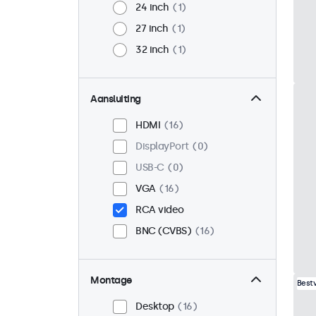
24 inch
1
27 inch
1
32 inch
1
Aansluiting
HDMI
16
DisplayPort
0
USB-C
0
VGA
16
RCA video
BNC (CVBS)
16
Montage
Best
Desktop
16