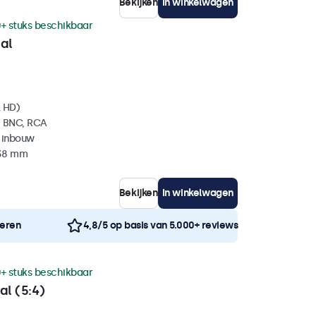
Bekijken
In winkelwagen
+ stuks beschikbaar
al
l HD)
, BNC, RCA
 inbouw
 38 mm
Bekijken
In winkelwagen
neren
4,8/5 op basis van 5.000+ reviews
+ stuks beschikbaar
al (5:4)