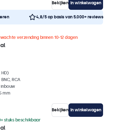
Bekijken
In winkelwagen
neren
4,8/5 op basis van 5.000+ reviews
rwachte verzending binnen 10-12 dagen
al
l HD)
, BNC, RCA
 inbouw
35 mm
Bekijken
In winkelwagen
0+ stuks beschikbaar
al