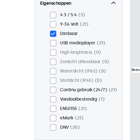
Wand
21
Eigenschappen
Panel mount
0
4:3 / 5:4
5
Inbouw
16
9-36 Volt
21
Rackmontage (19 inch)
Dimbaar
16
USB mediaplayer
21
VESA 75 x 75
13
High-brightness
0
VESA 100 x 100
8
Zonlicht afleesbaar
0
Best
Waterdicht (IP65)
0
Stofdicht (IP65)
0
Continu gebruik (24/7)
21
Vandaalbestendig
1
EN50155
21
eMark
21
DNV
20