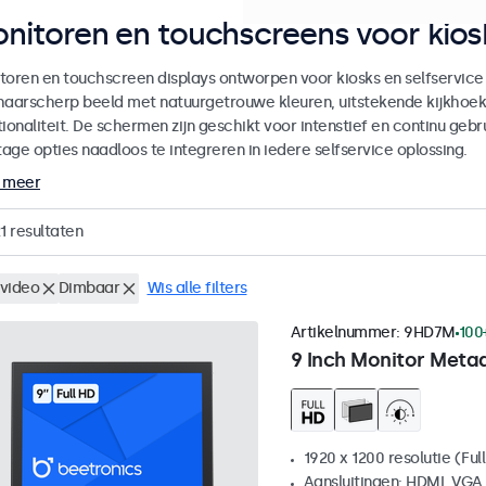
nitoren en touchscreens voor kiosk
toren en touchscreen displays ontworpen voor kiosks en selfservice
haarscherp beeld met natuurgetrouwe kleuren, uitstekende kijkhoe
ionaliteit. De schermen zijn geschikt voor intenstief en continu gebru
age opties naadloos te integreren in iedere selfservice oplossing.
 meer
1
resultaten
video
Dimbaar
Wis alle filters
Artikelnummer:
9HD7M
100
9 Inch Monitor Meta
1920 x 1200 resolutie (Ful
Aansluitingen: HDMI, VGA