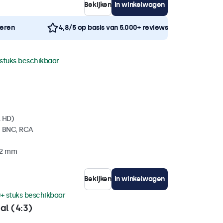
Bekijken
In winkelwagen
neren
4,8/5 op basis van 5.000+ reviews
 stuks beschikbaar
l HD)
, BNC, RCA
32 mm
Bekijken
In winkelwagen
+ stuks beschikbaar
al (4:3)