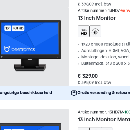
€ 398,09 incl. btw
Artikelnummer:
13HD7
Verw
13 Inch Monitor
1920 x 1080 resolutie (Ful
Aansluitingen: HDMI, VGA
Montage: desktop, wand
Buitenmaat: 318 x 200 x
€ 329,00
€ 398,09 incl. btw
angdurige beschikbaarheid
Gratis verzending & retour
Artikelnummer:
13HD7M
10
13 Inch Monitor Meta