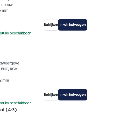
 inbouw
36 mm
Bekijken
In winkelwagen
 stuks beschikbaar
eldweergave
, BNC, RCA
32 mm
Bekijken
In winkelwagen
 stuks beschikbaar
al (4:3)