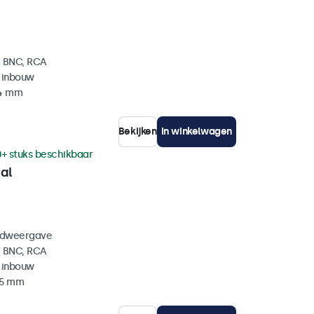
, BNC, RCA
 inbouw
34 mm
Bekijken
In winkelwagen
0+ stuks beschikbaar
al
eldweergave
, BNC, RCA
 inbouw
35 mm