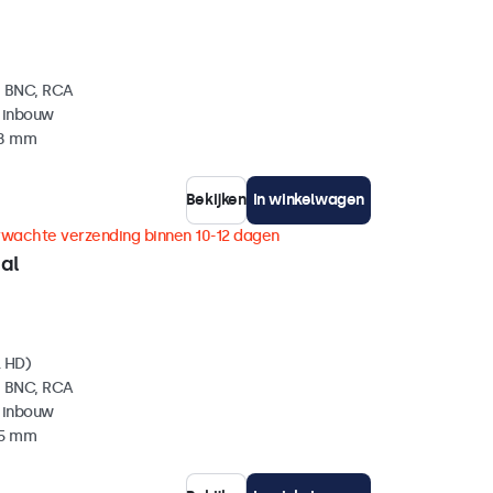
, BNC, RCA
 inbouw
38 mm
Bekijken
In winkelwagen
rwachte verzending binnen 10-12 dagen
al
l HD)
, BNC, RCA
 inbouw
35 mm