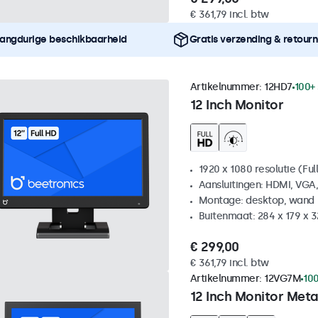
€ 361,79 incl. btw
angdurige beschikbaarheid
Gratis verzending & retour
Artikelnummer:
12HD7
100+
12 Inch Monitor
1920 x 1080 resolutie (Ful
Aansluitingen: HDMI, VGA
Montage: desktop, wand
Buitenmaat: 284 x 179 x 
€ 299,00
€ 361,79 incl. btw
Artikelnummer:
12VG7M
100
12 Inch Monitor Meta