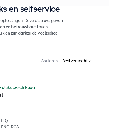
s en selfservice
 oplossingen. Deze displays geven
ken en betrouwbare touch
ik en zijn dankzij de veelzijdige
Sorteren
Bestverkocht
+ stuks beschikbaar
al
l HD)
, BNC, RCA