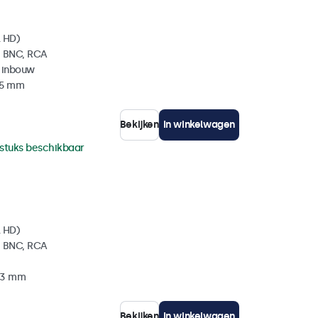
l HD)
, BNC, RCA
 inbouw
35 mm
Bekijken
In winkelwagen
 stuks beschikbaar
l HD)
, BNC, RCA
 33 mm
Bekijken
In winkelwagen