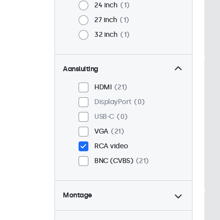
24 inch
1
27 inch
1
32 inch
1
Aansluiting
HDMI
21
DisplayPort
0
USB-C
0
VGA
21
RCA video
BNC (CVBS)
21
Montage
Desktop
21