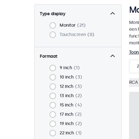
Mo
Type display
Moni
Monitor
21
een 
Touchscreen
0
funct
mont
Toon
Formaat
2
9 inch
1
10 inch
3
RCA 
12 inch
3
13 inch
2
15 inch
4
17 inch
2
19 inch
2
22 inch
1