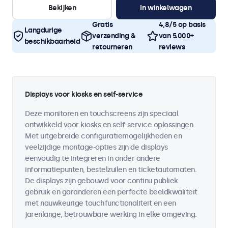
Bekijken
In winkelwagen
Gratis
4,8/5 op basis
Langdurige
verzending &
van 5.000+
beschikbaarheid
retourneren
reviews
Displays voor kiosks en self-service
Deze monitoren en touchscreens zijn speciaal
ontwikkeld voor kiosks en self-service oplossingen.
Met uitgebreide configuratiemogelijkheden en
veelzijdige montage-opties zijn de displays
eenvoudig te integreren in onder andere
informatiepunten, bestelzuilen en ticketautomaten.
De displays zijn gebouwd voor continu publiek
gebruik en garanderen een perfecte beeldkwaliteit
met nauwkeurige touchfunctionaliteit en een
jarenlange, betrouwbare werking in elke omgeving.