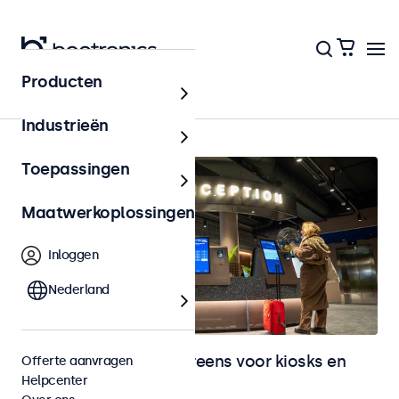
Producten
Home
Industrieën
Toepassingen
Maatwerkoplossingen
Inloggen
Nederland
Monitoren en touchscreens voor kiosks en
Offerte aanvragen
Helpcenter
selfservice