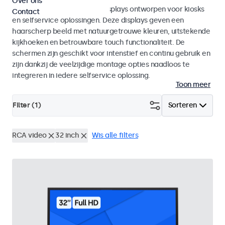
Over ons
Monitoren en touchscreen displays ontworpen voor kiosks
Contact
en selfservice oplossingen. Deze displays geven een
haarscherp beeld met natuurgetrouwe kleuren, uitstekende
kijkhoeken en betrouwbare touch functionaliteit. De
schermen zijn geschikt voor intenstief en continu gebruik en
zijn dankzij de veelzijdige montage opties naadloos te
integreren in iedere selfservice oplossing.
Toon meer
Filter (
1
)
Sorteren
RCA video
32 inch
Wis alle filters