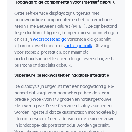
Hoogwaardige componenten voor intensief gebruik
Onze self-service displays zijn uitgerust met
hoogwaardige componenten en hebben een hoge
Mean Time Between Failures (MTBF). Ze zijn bestand
tegen luchtvochtigheid, temperatuurschommelingen
en er zijn
weersbestendige
varianten die geschikt
zijn voor zowel binnen- als
buitengebruik
. Dit zorgt
voor stabiele prestaties, een minimale
onderhoudsbehoefte en een lange levensduur, zelfs
bij intensief dagelijks gebruik.
Superieure beeldkwaliteit en naadloze integratie
De displays zijn uitgerust met een hoogwaardig IPS-
paneel dat zorgt voor haarscherpe beelden, een
brede kijkhoek van 178 graden en natuurgetrouwe
kleurweergave. De self-service displays kunnen zo
worden ingesteld dat ze automatisch inschakelen bij
stroomtoevoer of een videosignaal en kunnen zowel
in landscape- als portraitmodus worden gebruikt.
Voor inbouwtoepassingen zijn er varianten met