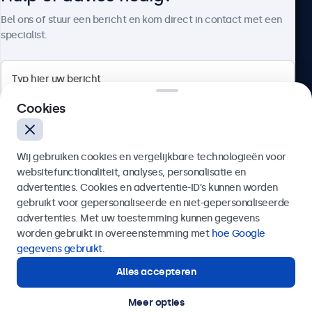
Over Beetronics
Bel ons of stuur een bericht en kom direct in contact met een
specialist.
Beetronics
Cookies
Bloemstraat 28, 1016LC Amsterdam, Nederland
Wij gebruiken cookies en vergelijkbare technologieën voor
4.8/5 door 5000+ bedrijven
websitefunctionaliteit, analyses, personalisatie en
Nederlands
advertenties. Cookies en advertentie-ID’s kunnen worden
gebruikt voor gepersonaliseerde en niet-gepersonaliseerde
Verzenden
advertenties. Met uw toestemming kunnen gegevens
worden gebruikt in overeenstemming met
hoe Google
Of bel ons op
020 - 700 83 66
gegevens gebruikt
.
Alles accepteren
Hulp of advies nodig?
Direct contact met een specialist.
Meer opties
© 2026 Beetronics