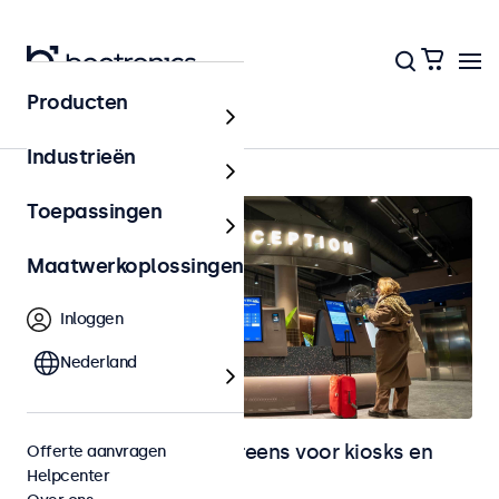
Producten
Home
Industrieën
Toepassingen
Maatwerkoplossingen
Inloggen
Nederland
Monitoren en touchscreens voor kiosks en
Offerte aanvragen
Helpcenter
selfservice