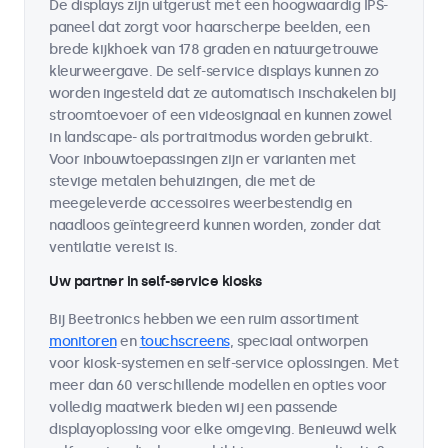
De displays zijn uitgerust met een hoogwaardig IPS-
paneel dat zorgt voor haarscherpe beelden, een
brede kijkhoek van 178 graden en natuurgetrouwe
kleurweergave. De self-service displays kunnen zo
worden ingesteld dat ze automatisch inschakelen bij
stroomtoevoer of een videosignaal en kunnen zowel
in landscape- als portraitmodus worden gebruikt.
Voor inbouwtoepassingen zijn er varianten met
stevige metalen behuizingen, die met de
meegeleverde accessoires weerbestendig en
naadloos geïntegreerd kunnen worden, zonder dat
ventilatie vereist is.
Uw partner in self-service kiosks
Bij Beetronics hebben we een ruim assortiment
monitoren
en
touchscreens
, speciaal ontworpen
voor kiosk-systemen en self-service oplossingen. Met
meer dan 60 verschillende modellen en opties voor
volledig maatwerk bieden wij een passende
displayoplossing voor elke omgeving. Benieuwd welk