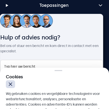
Toepassingen
Klantenservice
Hulp of advies nodig?
Over Beetronics
Bel ons of stuur een bericht en kom direct in contact met een
specialist.
Beetronics
Cookies
Bloemstraat 28, 1016LC Amsterdam, Nederland
Wij gebruiken cookies en vergelijkbare technologieën voor
4.8/5 door 5000+ bedrijven
websitefunctionaliteit, analyses, personalisatie en
Nederlands
advertenties. Cookies en advertentie-ID’s kunnen worden