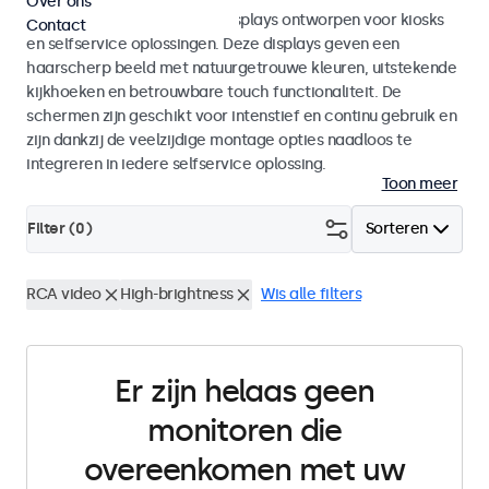
Over ons
Monitoren en touchscreen displays ontworpen voor kiosks
Contact
en selfservice oplossingen. Deze displays geven een
haarscherp beeld met natuurgetrouwe kleuren, uitstekende
kijkhoeken en betrouwbare touch functionaliteit. De
schermen zijn geschikt voor intenstief en continu gebruik en
zijn dankzij de veelzijdige montage opties naadloos te
integreren in iedere selfservice oplossing.
Toon meer
Filter (
0
)
Sorteren
RCA video
High-brightness
Wis alle filters
Er zijn helaas geen
monitoren die
overeenkomen met uw