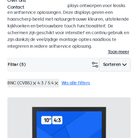
Over ons
Monitoren en touchscreen displays ontworpen voor kiosks
Contact
en selfservice oplossingen. Deze displays geven een
haarscherp beeld met natuurgetrouwe kleuren, uitstekende
kijkhoeken en betrouwbare touch functionaliteit. De
schermen zijn geschikt voor intenstief en continu gebruik en
zijn dankzij de veelzijdige montage opties naadloos te
integreren in iedere selfservice oplossing.
Toon meer
Filter (
5
)
Sorteren
BNC (CVBS)
4:3 / 5:4
Wis alle filters