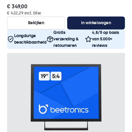
€ 349,00
€ 422,29 incl. btw
Bekijken
In winkelwagen
Gratis
4,8/5 op basis
Langdurige
verzending &
van 5.000+
beschikbaarheid
retourneren
reviews