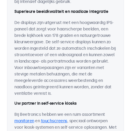
bij intensief dagelijks gebruik.
Superieure beeldkwaliteit en naadloze integratie
De displays zijn uitgerust met een hoogwaardig IPS-
paneel dat zorgt voor haarscherpe beelden, een
brede kijkhoek van 178 graden en natuurgetrouwe
kleurweergave. De self-service displays kunnen zo
worden ingesteld dat ze automatisch inschakelen bij
stroomtoevoer of een videosignaal en kunnen zowel
in landscape- als portraitmodus worden gebruikt.
Voor inbouwtoepassingen zijn er varianten met
stevige metalen behuizingen, die met de
meegeleverde accessoires weerbestendig en
naadloos geïntegreerd kunnen worden, zonder dat
ventilatie vereist is.
Uw partner in self-service kiosks
Bij Beetronics hebben we een ruim assortiment
monitoren
en
touchscreens
, speciaal ontworpen
voor kiosk-systemen en self-service oplossingen. Met