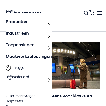
Producten
Home
Industrieën
Toepassingen
Maatwerkoplossingen
Inloggen
Nederland
Monitoren en touchscreens voor kiosks en
Offerte aanvragen
Helpcenter
selfservice