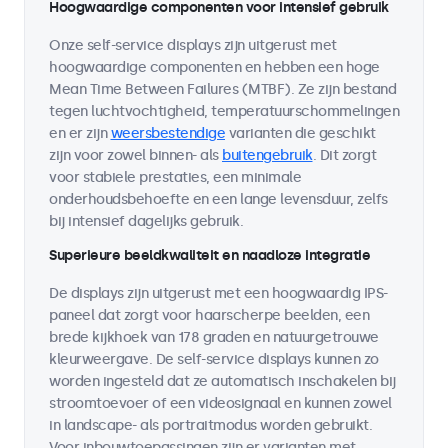
Hoogwaardige componenten voor intensief gebruik
Onze self-service displays zijn uitgerust met
hoogwaardige componenten en hebben een hoge
Mean Time Between Failures (MTBF). Ze zijn bestand
tegen luchtvochtigheid, temperatuurschommelingen
en er zijn
weersbestendige
varianten die geschikt
zijn voor zowel binnen- als
buitengebruik
. Dit zorgt
voor stabiele prestaties, een minimale
onderhoudsbehoefte en een lange levensduur, zelfs
bij intensief dagelijks gebruik.
Superieure beeldkwaliteit en naadloze integratie
De displays zijn uitgerust met een hoogwaardig IPS-
paneel dat zorgt voor haarscherpe beelden, een
brede kijkhoek van 178 graden en natuurgetrouwe
kleurweergave. De self-service displays kunnen zo
worden ingesteld dat ze automatisch inschakelen bij
stroomtoevoer of een videosignaal en kunnen zowel
in landscape- als portraitmodus worden gebruikt.
Voor inbouwtoepassingen zijn er varianten met