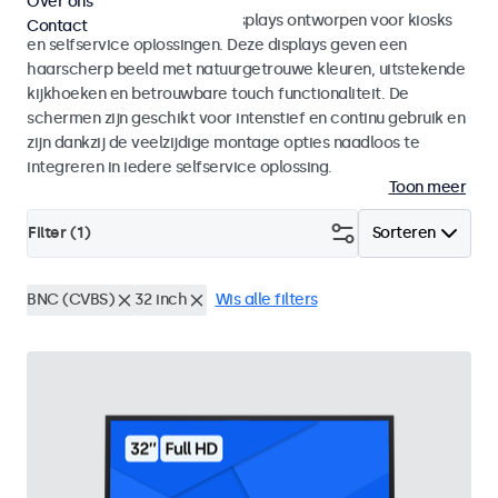
Over ons
Monitoren en touchscreen displays ontworpen voor kiosks
Contact
en selfservice oplossingen. Deze displays geven een
haarscherp beeld met natuurgetrouwe kleuren, uitstekende
kijkhoeken en betrouwbare touch functionaliteit. De
schermen zijn geschikt voor intenstief en continu gebruik en
zijn dankzij de veelzijdige montage opties naadloos te
integreren in iedere selfservice oplossing.
Toon meer
Filter (
1
)
Sorteren
BNC (CVBS)
32 inch
Wis alle filters