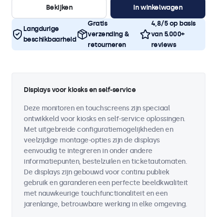
Bekijken
In winkelwagen
Gratis
4,8/5 op basis
Langdurige
verzending &
van 5.000+
beschikbaarheid
retourneren
reviews
Displays voor kiosks en self-service
Deze monitoren en touchscreens zijn speciaal
ontwikkeld voor kiosks en self-service oplossingen.
Met uitgebreide configuratiemogelijkheden en
veelzijdige montage-opties zijn de displays
eenvoudig te integreren in onder andere
informatiepunten, bestelzuilen en ticketautomaten.
De displays zijn gebouwd voor continu publiek
gebruik en garanderen een perfecte beeldkwaliteit
met nauwkeurige touchfunctionaliteit en een
jarenlange, betrouwbare werking in elke omgeving.