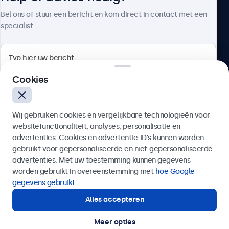
Over Beetronics
Bel ons of stuur een bericht en kom direct in contact met een
specialist.
Beetronics
Cookies
Bloemstraat 28, 1016LC Amsterdam, Nederland
Wij gebruiken cookies en vergelijkbare technologieën voor
4.8/5 door 5000+ bedrijven
websitefunctionaliteit, analyses, personalisatie en
Nederlands
advertenties. Cookies en advertentie-ID’s kunnen worden
gebruikt voor gepersonaliseerde en niet-gepersonaliseerde
Verzenden
advertenties. Met uw toestemming kunnen gegevens
worden gebruikt in overeenstemming met
hoe Google
Of bel ons op
020 - 700 83 66
gegevens gebruikt
.
Alles accepteren
Hulp of advies nodig?
Direct contact met een specialist.
Meer opties
© 2026 Beetronics