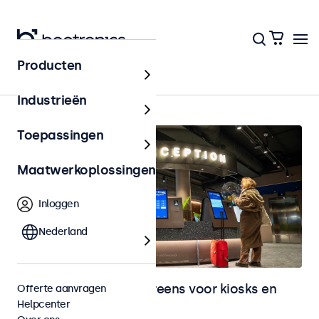
Producten
Home
Industrieën
Toepassingen
Maatwerkoplossingen
Inloggen
Nederland
Monitoren en touchscreens voor kiosks en
Offerte aanvragen
Helpcenter
selfservice