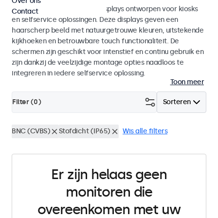
Over ons
Monitoren en touchscreen displays ontworpen voor kiosks
Contact
en selfservice oplossingen. Deze displays geven een
haarscherp beeld met natuurgetrouwe kleuren, uitstekende
kijkhoeken en betrouwbare touch functionaliteit. De
schermen zijn geschikt voor intenstief en continu gebruik en
zijn dankzij de veelzijdige montage opties naadloos te
integreren in iedere selfservice oplossing.
Toon meer
Filter (
0
)
Sorteren
BNC (CVBS)
Stofdicht (IP65)
Wis alle filters
Er zijn helaas geen
monitoren die
overeenkomen met uw