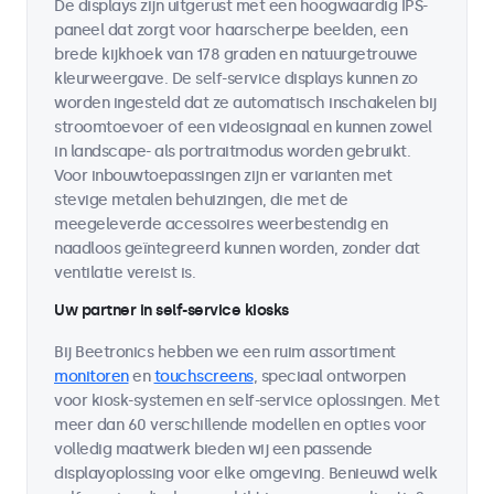
De displays zijn uitgerust met een hoogwaardig IPS-
paneel dat zorgt voor haarscherpe beelden, een
brede kijkhoek van 178 graden en natuurgetrouwe
kleurweergave. De self-service displays kunnen zo
worden ingesteld dat ze automatisch inschakelen bij
stroomtoevoer of een videosignaal en kunnen zowel
in landscape- als portraitmodus worden gebruikt.
Voor inbouwtoepassingen zijn er varianten met
stevige metalen behuizingen, die met de
meegeleverde accessoires weerbestendig en
naadloos geïntegreerd kunnen worden, zonder dat
ventilatie vereist is.
Uw partner in self-service kiosks
Bij Beetronics hebben we een ruim assortiment
monitoren
en
touchscreens
, speciaal ontworpen
voor kiosk-systemen en self-service oplossingen. Met
meer dan 60 verschillende modellen en opties voor
volledig maatwerk bieden wij een passende
displayoplossing voor elke omgeving. Benieuwd welk