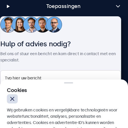
Toepassingen
Klantenservice
Hulp of advies nodig?
Over Beetronics
Bel ons of stuur een bericht en kom direct in contact met een
specialist.
Beetronics
Cookies
Bloemstraat 28, 1016LC Amsterdam, Nederland
Wij gebruiken cookies en vergelijkbare technologieën voor
4.8/5 door 5000+ bedrijven
websitefunctionaliteit, analyses, personalisatie en
Nederlands
advertenties. Cookies en advertentie-ID’s kunnen worden