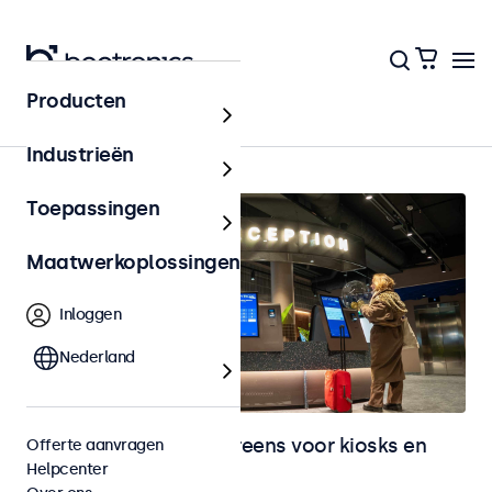
Producten
Home
Industrieën
Toepassingen
Maatwerkoplossingen
Inloggen
Nederland
Monitoren en touchscreens voor kiosks en
Offerte aanvragen
Helpcenter
selfservice