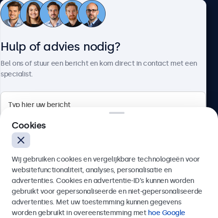
Klantenservice
Hulp of advies nodig?
Over Beetronics
Bel ons of stuur een bericht en kom direct in contact met een
specialist.
Beetronics
Cookies
Bloemstraat 28, 1016LC Amsterdam, Nederland
Wij gebruiken cookies en vergelijkbare technologieën voor
4.8/5 door 5000+ bedrijven
websitefunctionaliteit, analyses, personalisatie en
Nederlands
advertenties. Cookies en advertentie-ID’s kunnen worden
gebruikt voor gepersonaliseerde en niet-gepersonaliseerde
Verzenden
advertenties. Met uw toestemming kunnen gegevens
worden gebruikt in overeenstemming met
hoe Google