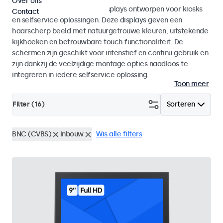
Over ons
Monitoren en touchscreen displays ontworpen voor kiosks
Contact
en selfservice oplossingen. Deze displays geven een
haarscherp beeld met natuurgetrouwe kleuren, uitstekende
kijkhoeken en betrouwbare touch functionaliteit. De
schermen zijn geschikt voor intenstief en continu gebruik en
zijn dankzij de veelzijdige montage opties naadloos te
integreren in iedere selfservice oplossing.
Toon meer
Filter (
16
)
Sorteren
BNC (CVBS)
Inbouw
Wis alle filters