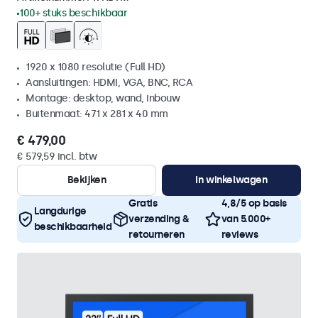
100+ stuks beschikbaar
1920 x 1080 resolutie (Full HD)
Aansluitingen: HDMI, VGA, BNC, RCA
Montage: desktop, wand, inbouw
Buitenmaat: 471 x 281 x 40 mm
€ 479,00
€ 579,59 incl. btw
Bekijken
In winkelwagen
Gratis
4,8/5 op basis
Langdurige
verzending &
van 5.000+
beschikbaarheid
retourneren
reviews