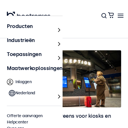
Producten
Home
Industrieën
Toepassingen
Maatwerkoplossingen
Inloggen
Nederland
Monitoren en touchscreens voor kiosks en
Offerte aanvragen
Helpcenter
selfservice