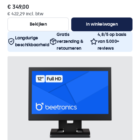
€ 349,00
€ 422,29 incl. btw
Bekijken
In winkelwagen
Gratis
4,8/5 op basis
Langdurige
verzending &
van 5.000+
beschikbaarheid
retourneren
reviews