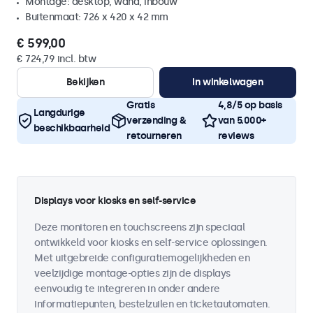
Montage: desktop, wand, inbouw
Buitenmaat: 726 x 420 x 42 mm
€ 599,00
€ 724,79 incl. btw
Bekijken
In winkelwagen
Gratis
4,8/5 op basis
Langdurige
verzending &
van 5.000+
beschikbaarheid
retourneren
reviews
Displays voor kiosks en self-service
Deze monitoren en touchscreens zijn speciaal
ontwikkeld voor kiosks en self-service oplossingen.
Met uitgebreide configuratiemogelijkheden en
veelzijdige montage-opties zijn de displays
eenvoudig te integreren in onder andere
informatiepunten, bestelzuilen en ticketautomaten.