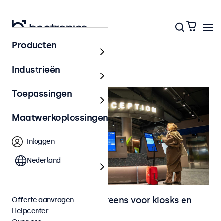
Producten
Home
Industrieën
Toepassingen
Maatwerkoplossingen
Inloggen
Nederland
Monitoren en touchscreens voor kiosks en
Offerte aanvragen
Helpcenter
selfservice