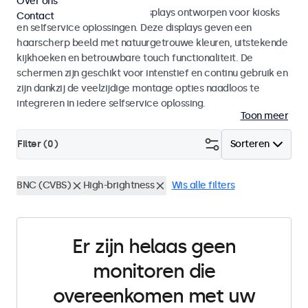
Over ons
Monitoren en touchscreen displays ontworpen voor kiosks
Contact
en selfservice oplossingen. Deze displays geven een
haarscherp beeld met natuurgetrouwe kleuren, uitstekende
kijkhoeken en betrouwbare touch functionaliteit. De
schermen zijn geschikt voor intenstief en continu gebruik en
zijn dankzij de veelzijdige montage opties naadloos te
integreren in iedere selfservice oplossing.
Toon meer
Filter (
0
)
Sorteren
BNC (CVBS)
High-brightness
Wis alle filters
Er zijn helaas geen
monitoren die
overeenkomen met uw