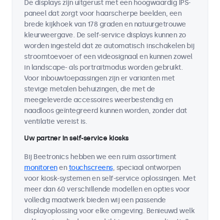
De displays zijn uitgerust met een hoogwaardig IPS-
paneel dat zorgt voor haarscherpe beelden, een
brede kijkhoek van 178 graden en natuurgetrouwe
kleurweergave. De self-service displays kunnen zo
worden ingesteld dat ze automatisch inschakelen bij
stroomtoevoer of een videosignaal en kunnen zowel
in landscape- als portraitmodus worden gebruikt.
Voor inbouwtoepassingen zijn er varianten met
stevige metalen behuizingen, die met de
meegeleverde accessoires weerbestendig en
naadloos geïntegreerd kunnen worden, zonder dat
ventilatie vereist is.
Uw partner in self-service kiosks
Bij Beetronics hebben we een ruim assortiment
monitoren
en
touchscreens
, speciaal ontworpen
voor kiosk-systemen en self-service oplossingen. Met
meer dan 60 verschillende modellen en opties voor
volledig maatwerk bieden wij een passende
displayoplossing voor elke omgeving. Benieuwd welk