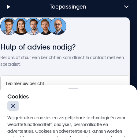
Toepassingen
Klantenservice
Hulp of advies nodig?
Over Beetronics
Bel ons of stuur een bericht en kom direct in contact met een
specialist.
Beetronics
Cookies
Bloemstraat 28, 1016LC Amsterdam, Nederland
Wij gebruiken cookies en vergelijkbare technologieën voor
4.8/5 door 5000+ bedrijven
websitefunctionaliteit, analyses, personalisatie en
Nederlands
advertenties. Cookies en advertentie-ID’s kunnen worden