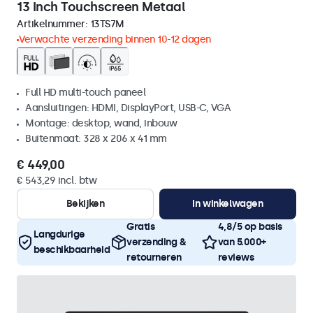
13 Inch Touchscreen Metaal
Artikelnummer:
13TS7M
Verwachte verzending binnen 10-12 dagen
Full HD multi-touch paneel
Aansluitingen: HDMI, DisplayPort, USB-C, VGA
Montage: desktop, wand, inbouw
Buitenmaat: 328 x 206 x 41 mm
€ 449,00
€ 543,29 incl. btw
Bekijken
In winkelwagen
Gratis
4,8/5 op basis
Langdurige
verzending &
van 5.000+
beschikbaarheid
retourneren
reviews