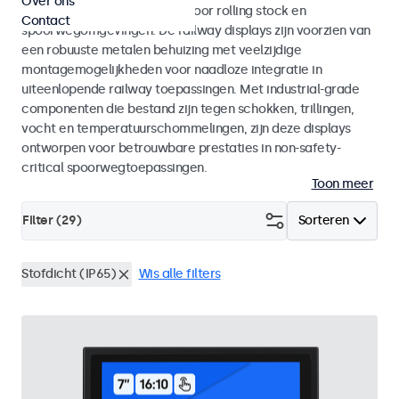
Over ons
met EN 50155 en EN 45545-2 voor rolling stock en
Contact
spoorwegomgevingen. De railway displays zijn voorzien van
een robuuste metalen behuizing met veelzijdige
montagemogelijkheden voor naadloze integratie in
uiteenlopende railway toepassingen. Met industrial-grade
componenten die bestand zijn tegen schokken, trillingen,
vocht en temperatuurschommelingen, zijn deze displays
ontworpen voor betrouwbare prestaties in non-safety-
critical spoorwegtoepassingen.
Toon meer
Filter (
29
)
Sorteren
Stofdicht (IP65)
Wis alle filters