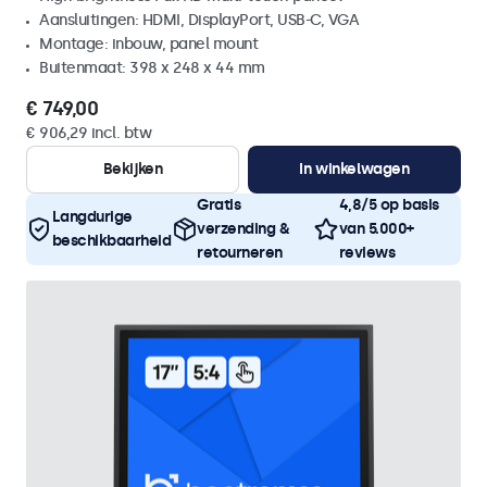
Aansluitingen: HDMI, DisplayPort, USB-C, VGA
Montage: inbouw, panel mount
Buitenmaat: 398 x 248 x 44 mm
€ 749,00
€ 906,29 incl. btw
Bekijken
In winkelwagen
Gratis
4,8/5 op basis
Langdurige
verzending &
van 5.000+
beschikbaarheid
retourneren
reviews