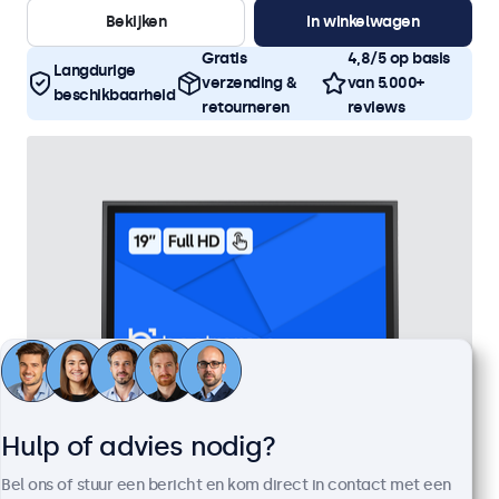
Bekijken
In winkelwagen
Gratis
4,8/5 op basis
Langdurige
verzending &
van 5.000+
beschikbaarheid
retourneren
reviews
Hulp of advies nodig?
19 Inch Touchscreen Metaal
Bel ons of stuur een bericht en kom direct in contact met een