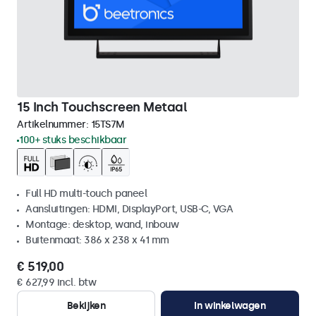
15 Inch Touchscreen Metaal
Artikelnummer:
15TS7M
100+ stuks beschikbaar
Full HD multi-touch paneel
Aansluitingen: HDMI, DisplayPort, USB-C, VGA
Montage: desktop, wand, inbouw
Buitenmaat: 386 x 238 x 41 mm
€ 519,00
€ 627,99 incl. btw
Bekijken
In winkelwagen