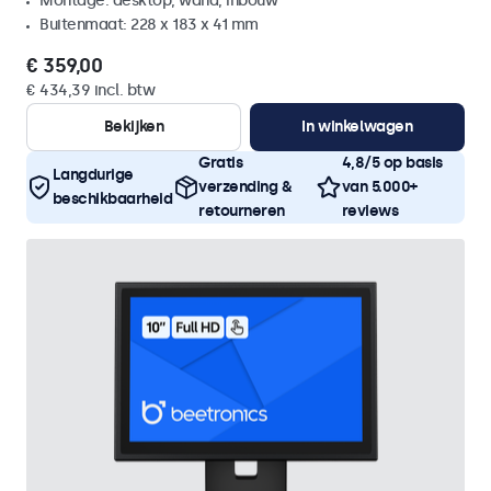
Montage: desktop, wand, inbouw
Buitenmaat: 228 x 183 x 41 mm
€ 359,00
€ 434,39 incl. btw
Bekijken
In winkelwagen
Gratis
4,8/5 op basis
Langdurige
verzending &
van 5.000+
beschikbaarheid
retourneren
reviews