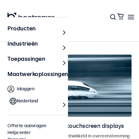
Producten
Home
Industrieën
Toepassingen
Maatwerkoplossingen
Inloggen
Nederland
Railway monitoren en touchscreen displays
Offerte aanvragen
Helpcenter
Monitoren en touchscreens ontwikkeld in overeenstemming