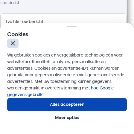
specialist.
Artikelnummer:
19TS7M
100+ stuks beschikbaar
Full HD multi-touch paneel
Cookies
Aansluitingen: HDMI, DisplayPort, USB-C, VGA
Montage: desktop, wand, inbouw
Buitenmaat: 481 x 294 x 45 mm
Wij gebruiken cookies en vergelijkbare technologieën voor
websitefunctionaliteit, analyses, personalisatie en
€ 569,00
advertenties. Cookies en advertentie-ID’s kunnen worden
€ 688,49 incl. btw
gebruikt voor gepersonaliseerde en niet-gepersonaliseerde
Verzenden
Bekijken
In winkelwagen
advertenties. Met uw toestemming kunnen gegevens
worden gebruikt in overeenstemming met
hoe Google
Of bel ons op
020 - 700 83 66
gegevens gebruikt
.
Alles accepteren
Hulp of advies nodig?
Direct contact met een specialist.
Meer opties