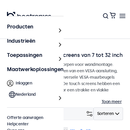
Producten
Home
Industrieën
Wandmontage touchscreens van 7 tot 32 inch
Toepassingen
Touchscreen monitoren ontworpen voor wandmontage.
Maatwerkoplossingen
Deze touchscreens zijn voorzien van een VESA-aansluiting,
waarmee ze eenvoudig op universele VESA-muurbeugels
Inloggen
kunnen worden gemonteerd. De touch screens hebben een
slanke behuizing die zorgt voor een strakke en vlakke
Nederland
afwerking. Lees meer.
Toon meer
Filter (
3
)
Sorteren
Offerte aanvragen
Helpcenter