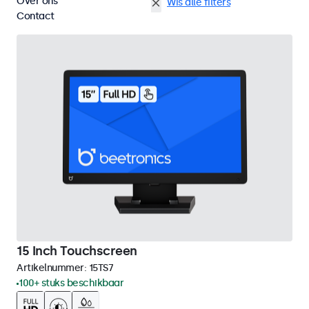
Over ons
Wand
15 inch touchscreens
Wis alle filters
Contact
15 Inch Touchscreen
Artikelnummer:
15TS7
100+ stuks beschikbaar