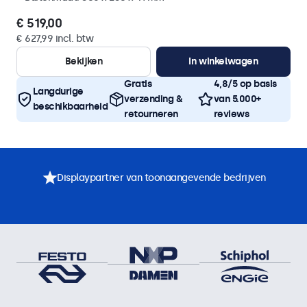
€ 519,00
€ 627,99 incl. btw
Bekijken
In winkelwagen
Gratis
4,8/5 op basis
Langdurige
verzending &
van 5.000+
beschikbaarheid
retourneren
reviews
Displaypartner van toonaangevende bedrijven