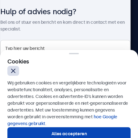
Hulp of advies nodig?
Over Beetronics
Bel ons of stuur een bericht en kom direct in contact met een
specialist.
Beetronics
Cookies
Bloemstraat 28, 1016LC Amsterdam, Nederland
Wij gebruiken cookies en vergelijkbare technologieën voor
4.8/5 door 5000+ bedrijven
websitefunctionaliteit, analyses, personalisatie en
Nederlands
advertenties. Cookies en advertentie-ID’s kunnen worden
gebruikt voor gepersonaliseerde en niet-gepersonaliseerde
Verzenden
advertenties. Met uw toestemming kunnen gegevens
worden gebruikt in overeenstemming met
hoe Google
Of bel ons op
020 - 700 83 66
gegevens gebruikt
.
Alles accepteren
Hulp of advies nodig?