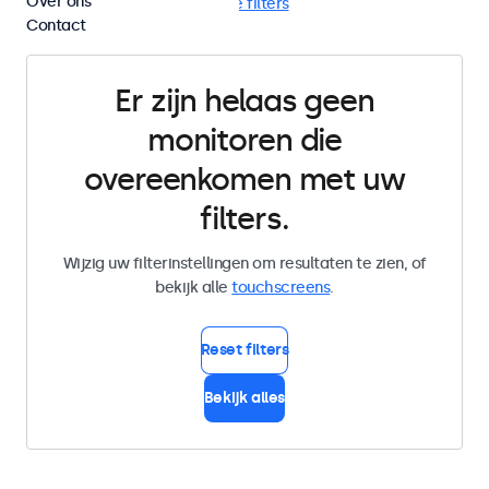
Over ons
RCA video
Wand
Wis alle filters
Contact
Er zijn helaas geen
monitoren die
overeenkomen met uw
filters.
Wijzig uw filterinstellingen om resultaten te zien, of
bekijk alle
touchscreens
.
Reset filters
Bekijk alles