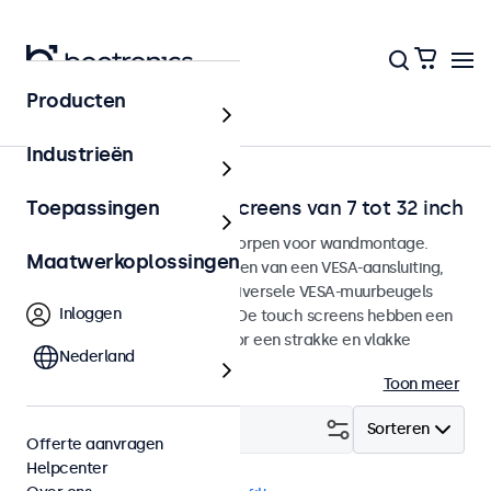
Producten
Home
Industrieën
Wandmontage touchscreens van 7 tot 32 inch
Toepassingen
Touchscreen monitoren ontworpen voor wandmontage.
Maatwerkoplossingen
Deze touchscreens zijn voorzien van een VESA-aansluiting,
waarmee ze eenvoudig op universele VESA-muurbeugels
Inloggen
kunnen worden gemonteerd. De touch screens hebben een
slanke behuizing die zorgt voor een strakke en vlakke
Nederland
afwerking. Lees meer.
Toon meer
Filter (
0
)
Sorteren
Offerte aanvragen
Helpcenter