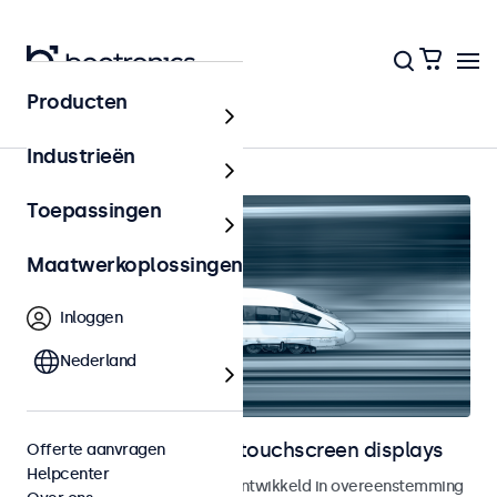
Producten
Railway
Industrieën
Toepassingen
Maatwerkoplossingen
Inloggen
Nederland
Railway monitoren en touchscreen displays
Offerte aanvragen
Helpcenter
Monitoren en touchscreens ontwikkeld in overeenstemming