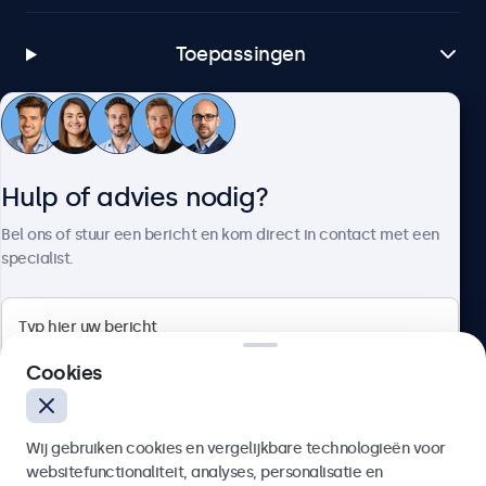
Toepassingen
Klantenservice
Hulp of advies nodig?
Over Beetronics
Bel ons of stuur een bericht en kom direct in contact met een
specialist.
Beetronics
Cookies
Bloemstraat 28, 1016LC Amsterdam, Nederland
Wij gebruiken cookies en vergelijkbare technologieën voor
4.8/5 door 5000+ bedrijven
websitefunctionaliteit, analyses, personalisatie en