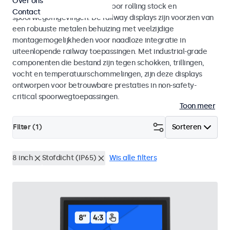
Over ons
met EN 50155 en EN 45545-2 voor rolling stock en
Contact
spoorwegomgevingen. De railway displays zijn voorzien van
een robuuste metalen behuizing met veelzijdige
montagemogelijkheden voor naadloze integratie in
uiteenlopende railway toepassingen. Met industrial-grade
componenten die bestand zijn tegen schokken, trillingen,
vocht en temperatuurschommelingen, zijn deze displays
ontworpen voor betrouwbare prestaties in non-safety-
critical spoorwegtoepassingen.
Toon meer
Filter (
1
)
Sorteren
8 inch
Stofdicht (IP65)
Wis alle filters