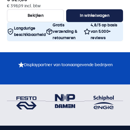
€ 398,09 incl. btw
Bekijken
In winkelwagen
Gratis
4,8/5 op basis
Langdurige
verzending &
van 5.000+
beschikbaarheid
retourneren
reviews
Displaypartner van toonaangevende bedrijven