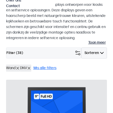
Over ons
Monitoren en touchscreen displays ontworpen voor kiosks
Contact
en selfservice oplossingen. Deze displays geven een
haarscherp beeld met natuurgetrouwe kleuren, uitstekende
kijkhoeken en betrouwbare touch functionaliteit. De
schermen zijn geschikt voor intenstief en continu gebruik en
zijn dankzij de veelzijdige montage opties naadloos te
integreren in iedere selfservice oplossing.
Toon meer
Filter (
38
)
Sorteren
Wand
DNV
Wis alle filters