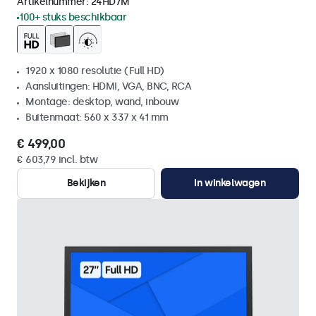
Artikelnummer:
24HD7M
100+ stuks beschikbaar
1920 x 1080 resolutie (Full HD)
Aansluitingen: HDMI, VGA, BNC, RCA
Montage: desktop, wand, inbouw
Buitenmaat: 560 x 337 x 41 mm
€ 499,00
€ 603,79 incl. btw
Bekijken
In winkelwagen