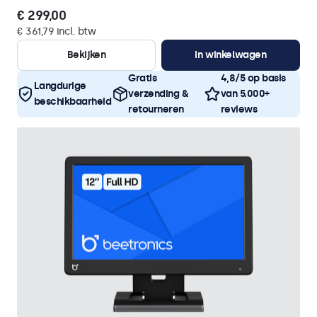
€ 299,00
€ 361,79 incl. btw
Bekijken
In winkelwagen
Gratis
4,8/5 op basis
Langdurige
verzending &
van 5.000+
beschikbaarheid
retourneren
reviews