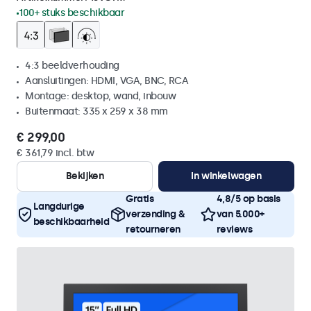
100+ stuks beschikbaar
4:3 beeldverhouding
Aansluitingen: HDMI, VGA, BNC, RCA
Montage: desktop, wand, inbouw
Buitenmaat: 335 x 259 x 38 mm
€ 299,00
€ 361,79 incl. btw
Bekijken
In winkelwagen
Gratis
4,8/5 op basis
Langdurige
verzending &
van 5.000+
beschikbaarheid
retourneren
reviews