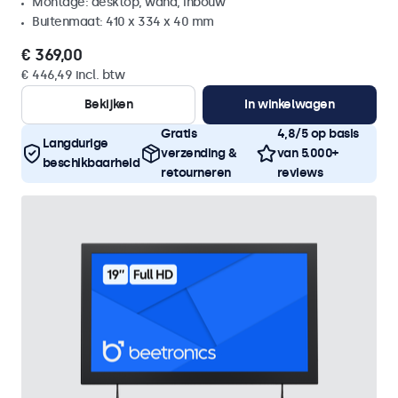
Montage: desktop, wand, inbouw
Buitenmaat: 410 x 334 x 40 mm
€ 369,00
€ 446,49 incl. btw
Bekijken
In winkelwagen
Gratis
4,8/5 op basis
Langdurige
verzending &
van 5.000+
beschikbaarheid
retourneren
reviews