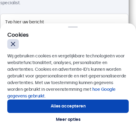
specialist.
Full HD multi-touch paneel
Aansluitingen: HDMI, DisplayPort, USB-C, VGA
Cookies
Montage: desktop, wand
Buitenmaat: 242 x 169 x 34 mm
€ 349,00
Wij gebruiken cookies en vergelijkbare technologieën voor
€ 422,29 incl. btw
websitefunctionaliteit, analyses, personalisatie en
advertenties. Cookies en advertentie-ID’s kunnen worden
Bekijken
In winkelwagen
gebruikt voor gepersonaliseerde en niet-gepersonaliseerde
Verzenden
advertenties. Met uw toestemming kunnen gegevens
worden gebruikt in overeenstemming met
hoe Google
Of bel ons op
020 - 700 83 66
gegevens gebruikt
.
Alles accepteren
Hulp of advies nodig?
Direct contact met een specialist.
Meer opties