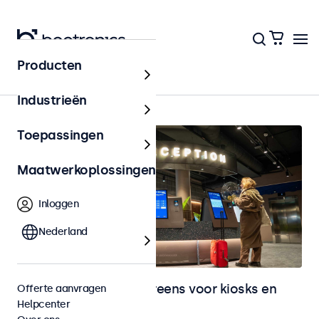
Producten
Home
Industrieën
Toepassingen
Maatwerkoplossingen
Inloggen
Nederland
Monitoren en touchscreens voor kiosks en
Offerte aanvragen
Helpcenter
selfservice