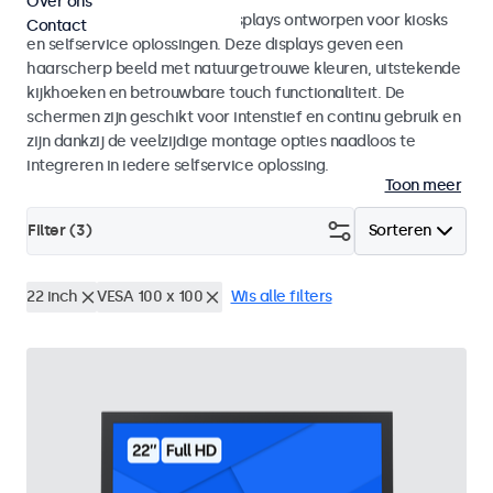
Over ons
Monitoren en touchscreen displays ontworpen voor kiosks
Contact
en selfservice oplossingen. Deze displays geven een
haarscherp beeld met natuurgetrouwe kleuren, uitstekende
kijkhoeken en betrouwbare touch functionaliteit. De
schermen zijn geschikt voor intenstief en continu gebruik en
zijn dankzij de veelzijdige montage opties naadloos te
integreren in iedere selfservice oplossing.
Toon meer
Filter (
3
)
Sorteren
22 inch
VESA 100 x 100
Wis alle filters