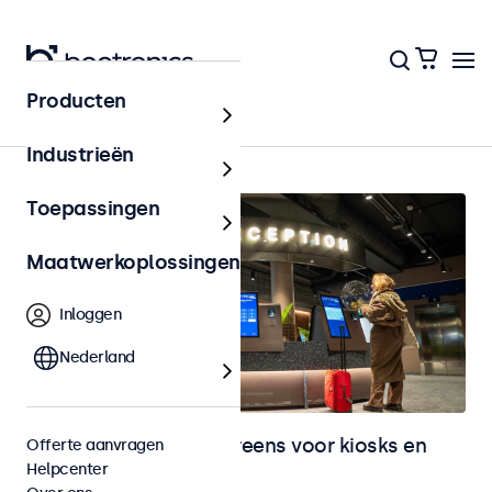
Producten
Kiosks & Self-Service
Industrieën
Toepassingen
Maatwerkoplossingen
Inloggen
Nederland
Monitoren en touchscreens voor kiosks en
Offerte aanvragen
Helpcenter
selfservice