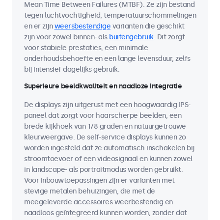
Mean Time Between Failures (MTBF). Ze zijn bestand
tegen luchtvochtigheid, temperatuurschommelingen
en er zijn
weersbestendige
varianten die geschikt
zijn voor zowel binnen- als
buitengebruik
. Dit zorgt
voor stabiele prestaties, een minimale
onderhoudsbehoefte en een lange levensduur, zelfs
bij intensief dagelijks gebruik.
Superieure beeldkwaliteit en naadloze integratie
De displays zijn uitgerust met een hoogwaardig IPS-
paneel dat zorgt voor haarscherpe beelden, een
brede kijkhoek van 178 graden en natuurgetrouwe
kleurweergave. De self-service displays kunnen zo
worden ingesteld dat ze automatisch inschakelen bij
stroomtoevoer of een videosignaal en kunnen zowel
in landscape- als portraitmodus worden gebruikt.
Voor inbouwtoepassingen zijn er varianten met
stevige metalen behuizingen, die met de
meegeleverde accessoires weerbestendig en
naadloos geïntegreerd kunnen worden, zonder dat