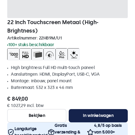
22 Inch Touchscreen Metaal (High-
Brightness)
Artikelnummer:
22HB9M/U1
100+ stuks beschikbaar
High brightness Full HD multi-touch paneel
Aansluitingen: HDMI, DisplayPort, USB-C, VGA
Montage: inbouw, panel mount
Buitenmaat: 532 x 323 x 46 mm
€ 849,00
€ 1.027,29 incl. btw
Bekijken
In winkelwagen
Gratis
4,8/5 op basis
Langdurige
verzending &
van 5.000+