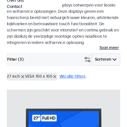
Over ons
Monitoren en touchscreen displays ontworpen voor kiosks
Contact
en selfservice oplossingen. Deze displays geven een
haarscherp beeld met natuurgetrouwe kleuren, uitstekende
kijkhoeken en betrouwbare touch functionaliteit. De
schermen zijn geschikt voor intenstief en continu gebruik en
zijn dankzij de veelzijdige montage opties naadloos te
integreren in iedere selfservice oplossing.
Toon meer
Filter (
3
)
Sorteren
27 inch
VESA 100 x 100
Wis alle filters