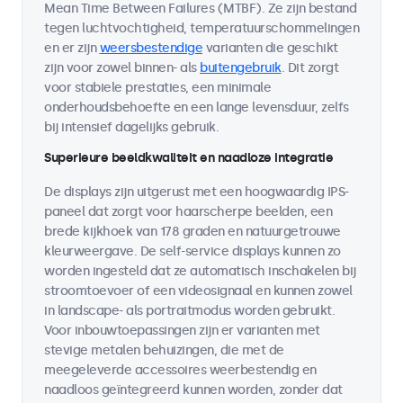
Mean Time Between Failures (MTBF). Ze zijn bestand
tegen luchtvochtigheid, temperatuurschommelingen
en er zijn
weersbestendige
varianten die geschikt
zijn voor zowel binnen- als
buitengebruik
. Dit zorgt
voor stabiele prestaties, een minimale
onderhoudsbehoefte en een lange levensduur, zelfs
bij intensief dagelijks gebruik.
Superieure beeldkwaliteit en naadloze integratie
De displays zijn uitgerust met een hoogwaardig IPS-
paneel dat zorgt voor haarscherpe beelden, een
brede kijkhoek van 178 graden en natuurgetrouwe
kleurweergave. De self-service displays kunnen zo
worden ingesteld dat ze automatisch inschakelen bij
stroomtoevoer of een videosignaal en kunnen zowel
in landscape- als portraitmodus worden gebruikt.
Voor inbouwtoepassingen zijn er varianten met
stevige metalen behuizingen, die met de
meegeleverde accessoires weerbestendig en
naadloos geïntegreerd kunnen worden, zonder dat