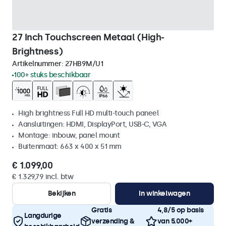
27 Inch Touchscreen Metaal (High-
Brightness)
Artikelnummer:
27HB9M/U1
100+ stuks beschikbaar
High brightness Full HD multi-touch paneel
Aansluitingen: HDMI, DisplayPort, USB-C, VGA
Montage: inbouw, panel mount
Buitenmaat: 663 x 400 x 51 mm
€ 1.099,00
€ 1.329,79 incl. btw
Bekijken
In winkelwagen
Gratis
4,8/5 op basis
Langdurige
verzending &
van 5.000+