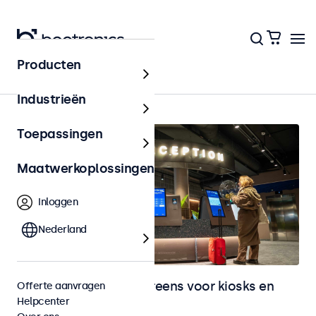
Producten
Kiosks & Self-Service
Industrieën
Toepassingen
Maatwerkoplossingen
Inloggen
Nederland
Monitoren en touchscreens voor kiosks en
Offerte aanvragen
Helpcenter
selfservice