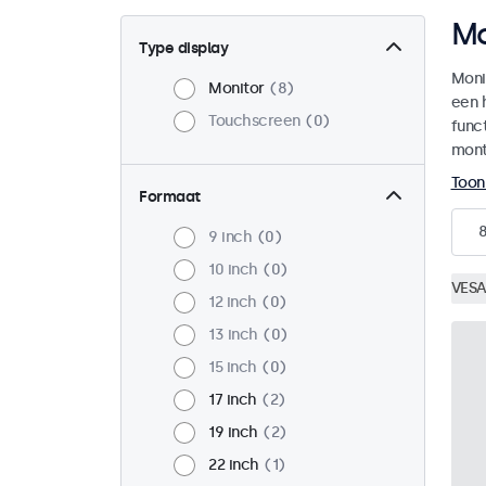
Mo
Type display
Moni
Monitor
8
een 
Touchscreen
0
funct
mont
Toon
Formaat
9 inch
0
10 inch
0
VESA
12 inch
0
13 inch
0
15 inch
0
17 inch
2
19 inch
2
22 inch
1