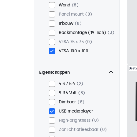
Wand
8
Panel mount
0
Inbouw
8
Rackmontage (19 inch)
3
VESA 75 x 75
0
VESA 100 x 100
Best
Eigenschappen
4:3 / 5:4
2
9-36 Volt
8
Dimbaar
8
USB mediaplayer
High-brightness
0
Zonlicht afleesbaar
0