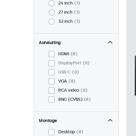
24 inch
1
27 inch
1
32 inch
1
Aansluiting
HDMI
8
DisplayPort
0
USB-C
0
VGA
8
RCA video
8
BNC (CVBS)
8
Montage
Desktop
8