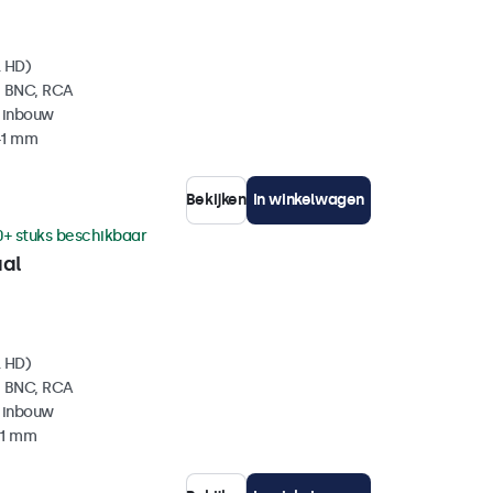
l HD)
, BNC, RCA
 inbouw
41 mm
Bekijken
In winkelwagen
0+ stuks beschikbaar
aal
l HD)
, BNC, RCA
 inbouw
41 mm