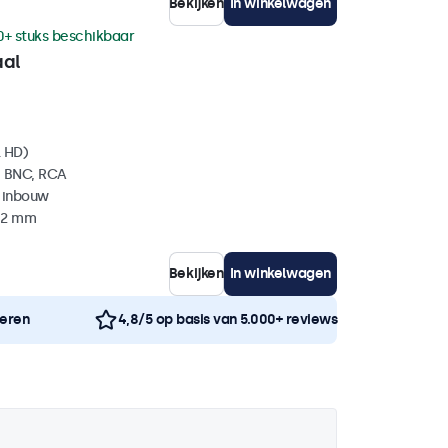
Bekijken
In winkelwagen
0+ stuks beschikbaar
aal
l HD)
, BNC, RCA
 inbouw
 42 mm
Bekijken
In winkelwagen
neren
4,8/5 op basis van 5.000+ reviews