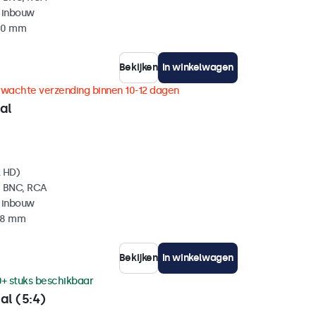
 inbouw
 40 mm
Bekijken
In winkelwagen
rwachte verzending binnen 10-12 dagen
al
l HD)
, BNC, RCA
 inbouw
 38 mm
Bekijken
In winkelwagen
0+ stuks beschikbaar
al (5:4)