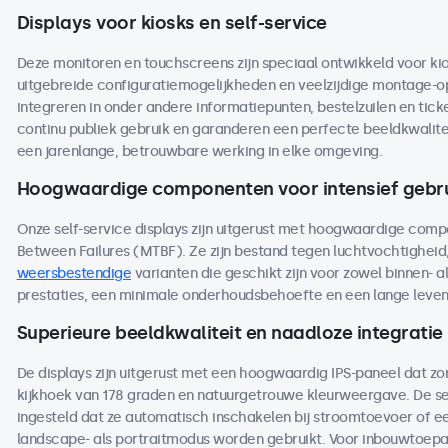
Displays voor kiosks en self-service
Deze monitoren en touchscreens zijn speciaal ontwikkeld voor kio
uitgebreide configuratiemogelijkheden en veelzijdige montage-opt
integreren in onder andere informatiepunten, bestelzuilen en tic
continu publiek gebruik en garanderen een perfecte beeldkwalite
een jarenlange, betrouwbare werking in elke omgeving.
Hoogwaardige componenten voor intensief gebr
Onze self-service displays zijn uitgerust met hoogwaardige co
Between Failures (MTBF). Ze zijn bestand tegen luchtvochtighei
weersbestendige
varianten die geschikt zijn voor zowel binnen- a
prestaties, een minimale onderhoudsbehoefte en een lange levensdu
Superieure beeldkwaliteit en naadloze integratie
De displays zijn uitgerust met een hoogwaardig IPS-paneel dat z
kijkhoek van 178 graden en natuurgetrouwe kleurweergave. De se
ingesteld dat ze automatisch inschakelen bij stroomtoevoer of ee
landscape- als portraitmodus worden gebruikt. Voor inbouwtoepas