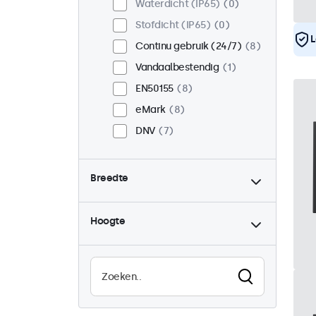
Waterdicht (IP65)
0
Stofdicht (IP65)
0
L
Continu gebruik (24/7)
8
Vandaalbestendig
1
EN50155
8
eMark
8
DNV
7
Breedte
Hoogte