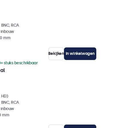
, BNC, RCA
 inbouw
 40 mm
Bekijken
In winkelwagen
0+ stuks beschikbaar
al
l HD)
, BNC, RCA
 inbouw
40 mm