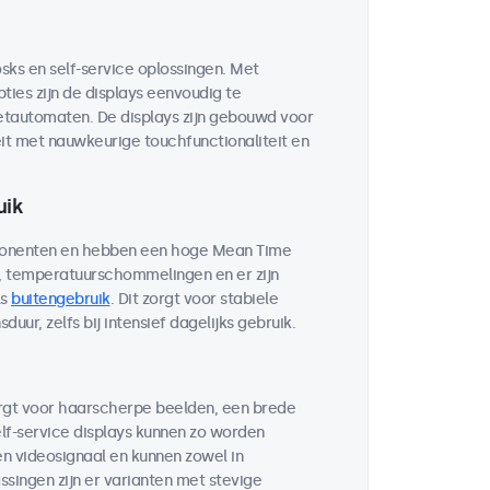
sks en self-service oplossingen. Met
ies zijn de displays eenvoudig te
ketautomaten. De displays zijn gebouwd voor
it met nauwkeurige touchfunctionaliteit en
uik
mponenten en hebben een hoge Mean Time
d, temperatuurschommelingen en er zijn
ls
buitengebruik
. Dit zorgt voor stabiele
ur, zelfs bij intensief dagelijks gebruik.
orgt voor haarscherpe beelden, een brede
lf-service displays kunnen zo worden
n videosignaal en kunnen zowel in
singen zijn er varianten met stevige