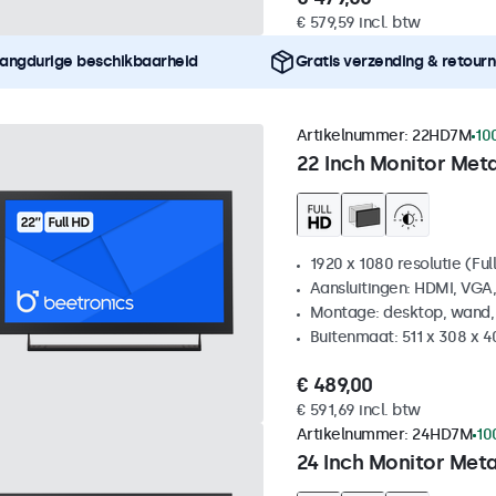
€ 579,59 incl. btw
angdurige beschikbaarheid
Gratis verzending & retour
Artikelnummer:
22HD7M
10
22 Inch Monitor Met
1920 x 1080 resolutie (Ful
Aansluitingen: HDMI, VGA
Montage: desktop, wand,
Buitenmaat: 511 x 308 x 
€ 489,00
€ 591,69 incl. btw
Artikelnummer:
24HD7M
10
24 Inch Monitor Met