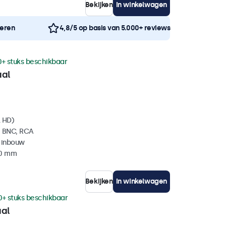
Bekijken
In winkelwagen
neren
4,8/5 op basis van 5.000+ reviews
0+ stuks beschikbaar
aal
l HD)
, BNC, RCA
 inbouw
40 mm
Bekijken
In winkelwagen
0+ stuks beschikbaar
aal