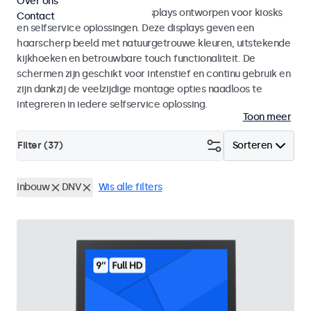
Over ons
Monitoren en touchscreen displays ontworpen voor kiosks
Contact
en selfservice oplossingen. Deze displays geven een
haarscherp beeld met natuurgetrouwe kleuren, uitstekende
kijkhoeken en betrouwbare touch functionaliteit. De
schermen zijn geschikt voor intenstief en continu gebruik en
zijn dankzij de veelzijdige montage opties naadloos te
integreren in iedere selfservice oplossing.
Toon meer
Filter (
37
)
Sorteren
Inbouw
DNV
Wis alle filters