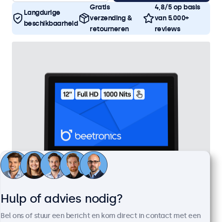
Gratis
4,8/5 op basis
Langdurige
verzending &
van 5.000+
beschikbaarheid
retourneren
reviews
Hulp of advies nodig?
12 Inch Touchscreen Metaal (High-Brightness)
Artikelnummer:
12HB9M/U1
Bel ons of stuur een bericht en kom direct in contact met een
100+ stuks beschikbaar