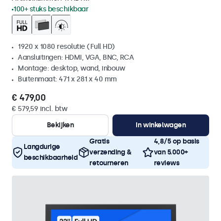
100+ stuks beschikbaar
1920 x 1080 resolutie (Full HD)
Aansluitingen: HDMI, VGA, BNC, RCA
Montage: desktop, wand, inbouw
Buitenmaat: 471 x 281 x 40 mm
€ 479,00
€ 579,59 incl. btw
Bekijken
In winkelwagen
Gratis
4,8/5 op basis
Langdurige
verzending &
van 5.000+
beschikbaarheid
retourneren
reviews