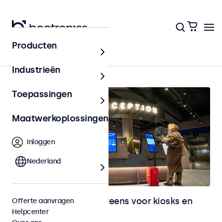
Producten
Home
Industrieën
Toepassingen
Maatwerkoplossingen
Inloggen
Nederland
Monitoren en touchscreens voor kiosks en
Offerte aanvragen
Helpcenter
selfservice