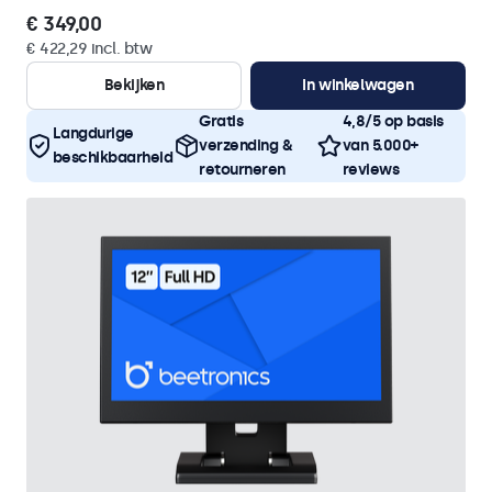
€ 349,00
€ 422,29 incl. btw
Bekijken
In winkelwagen
Gratis
4,8/5 op basis
Langdurige
verzending &
van 5.000+
beschikbaarheid
retourneren
reviews