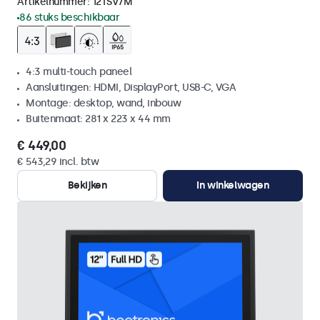
Artikelnummer:
12TSV7M
86 stuks beschikbaar
4:3 multi-touch paneel
Aansluitingen: HDMI, DisplayPort, USB-C, VGA
Montage: desktop, wand, inbouw
Buitenmaat: 281 x 223 x 44 mm
€ 449,00
€ 543,29 incl. btw
Bekijken
In winkelwagen