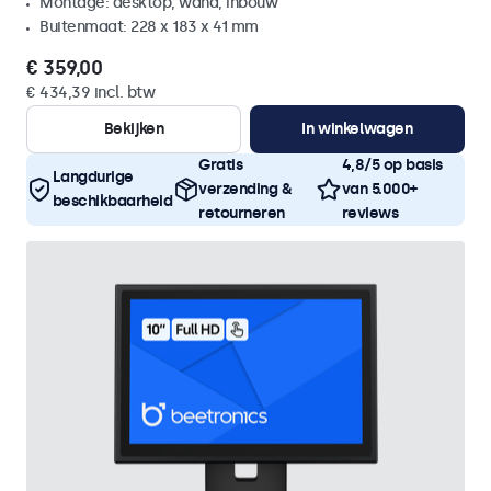
Montage: desktop, wand, inbouw
Buitenmaat: 228 x 183 x 41 mm
€ 359,00
€ 434,39 incl. btw
Bekijken
In winkelwagen
Gratis
4,8/5 op basis
Langdurige
verzending &
van 5.000+
beschikbaarheid
retourneren
reviews