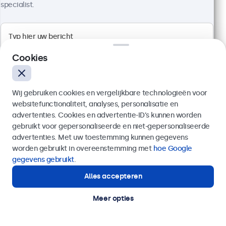
specialist.
High brightness Full HD multi-touch paneel
Aansluitingen: HDMI, DisplayPort, USB-C, VGA
Cookies
Montage: inbouw, panel mount
Buitenmaat: 305 x 192 x 41 mm
€ 649,00
Wij gebruiken cookies en vergelijkbare technologieën voor
€ 785,29 incl. btw
websitefunctionaliteit, analyses, personalisatie en
advertenties. Cookies en advertentie-ID’s kunnen worden
Bekijken
In winkelwagen
gebruikt voor gepersonaliseerde en niet-gepersonaliseerde
Verzenden
advertenties. Met uw toestemming kunnen gegevens
worden gebruikt in overeenstemming met
hoe Google
Of bel ons op
020 - 700 83 66
gegevens gebruikt
.
Alles accepteren
Hulp of advies nodig?
Direct contact met een specialist.
Meer opties