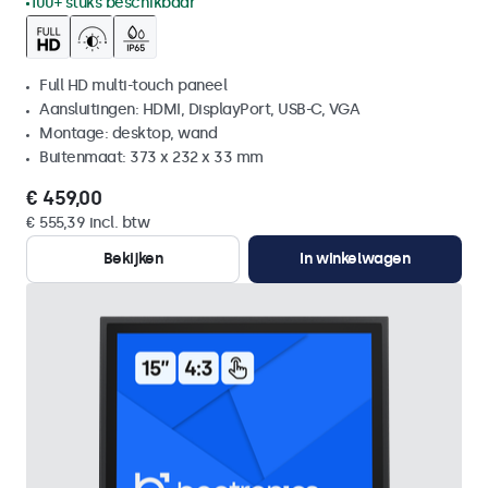
100+ stuks beschikbaar
Full HD multi-touch paneel
Aansluitingen: HDMI, DisplayPort, USB-C, VGA
Montage: desktop, wand
Buitenmaat: 373 x 232 x 33 mm
€ 459,00
€ 555,39 incl. btw
Bekijken
In winkelwagen