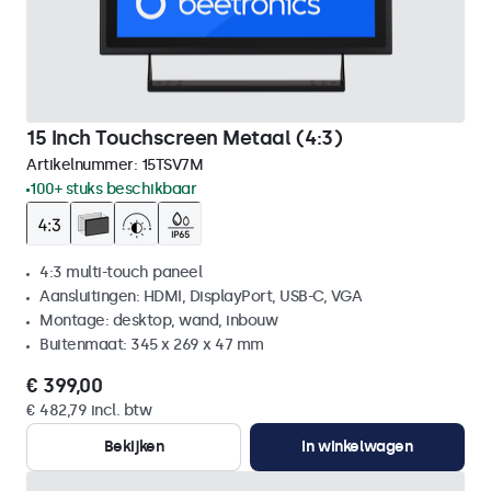
15 Inch Touchscreen Metaal (4:3)
Artikelnummer:
15TSV7M
100+ stuks beschikbaar
4:3 multi-touch paneel
Aansluitingen: HDMI, DisplayPort, USB-C, VGA
Montage: desktop, wand, inbouw
Buitenmaat: 345 x 269 x 47 mm
€ 399,00
€ 482,79 incl. btw
Bekijken
In winkelwagen