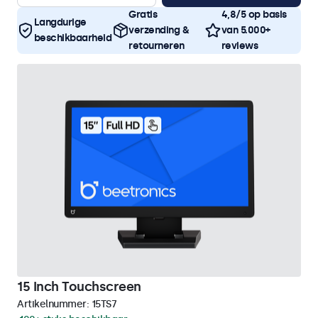
Gratis
4,8/5 op basis
Langdurige
verzending &
van 5.000+
beschikbaarheid
retourneren
reviews
15 Inch Touchscreen
Artikelnummer:
15TS7