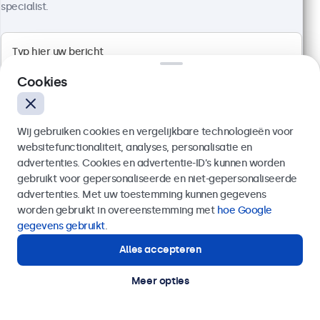
specialist.
Cookies
Wij gebruiken cookies en vergelijkbare technologieën voor
websitefunctionaliteit, analyses, personalisatie en
advertenties. Cookies en advertentie-ID’s kunnen worden
gebruikt voor gepersonaliseerde en niet-gepersonaliseerde
Verzenden
advertenties. Met uw toestemming kunnen gegevens
worden gebruikt in overeenstemming met
hoe Google
19 Inch Touchscreen Metaal (High-Brightness)
Of bel ons op
020 - 700 83 66
gegevens gebruikt
.
Artikelnummer:
19HB9M/U1
76 stuks beschikbaar
Alles accepteren
Hulp of advies nodig?
Direct contact met een specialist.
Meer opties
High brightness Full HD multi-touch paneel
Aansluitingen: HDMI, DisplayPort, USB-C, VGA