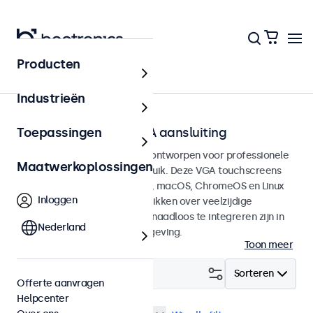
Producten
Home
Industrieën
Touchscreens met VGA aansluiting
Toepassingen
VGA Touchscreen monitoren ontworpen voor professionele
Maatwerkoplossingen
toepassingen en continu gebruik. Deze VGA touchscreens
zijn compatible met Windows, macOS, ChromeOS en Linux
Inloggen
besturingssystemen en beschikken over veelzijdige
montageopties, waarmee ze naadloos te integreren zijn in
Nederland
elke applicatie en iedere omgeving.
Toon meer
Filter (
29
)
Sorteren
Offerte aanvragen
Helpcenter