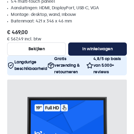
5:4 multi-touch paneel
Aansluitingen: HDMI, DisplayPort, USB-C, VGA
Montage: desktop, wand, inbouw
Buitenmaat: 421 x 346 x 46 mm
€ 469,00
€ 567,49 incl. btw
Bekijken
In winkelwagen
Gratis
4,8/5 op basis
Langdurige
verzending &
van 5.000+
beschikbaarheid
retourneren
reviews