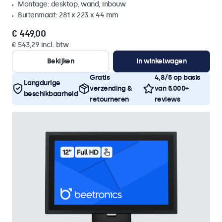
Montage: desktop, wand, inbouw
Buitenmaat: 281 x 223 x 44 mm
€ 449,00
€ 543,29 incl. btw
Bekijken
In winkelwagen
Gratis
4,8/5 op basis
Langdurige
verzending &
van 5.000+
beschikbaarheid
retourneren
reviews