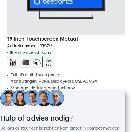
19 Inch Touchscreen Metaal
Artikelnummer:
19TS7M
100+ stuks beschikbaar
Full HD multi-touch paneel
Aansluitingen: HDMI, DisplayPort, USB-C, VGA
Montage: desktop, wand, inbouw
Buitenmaat: 481 x 294 x 45 mm
€ 569,00
€ 688,49 incl. btw
Hulp of advies nodig?
Bekijken
In winkelwagen
Bel ons of stuur een bericht en kom direct in contact met een