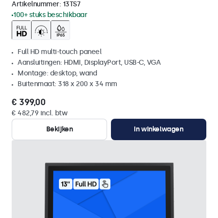
Artikelnummer:
13TS7
100+ stuks beschikbaar
Full HD multi-touch paneel
Aansluitingen: HDMI, DisplayPort, USB-C, VGA
Montage: desktop, wand
Buitenmaat: 318 x 200 x 34 mm
€ 399,00
€ 482,79 incl. btw
Bekijken
In winkelwagen