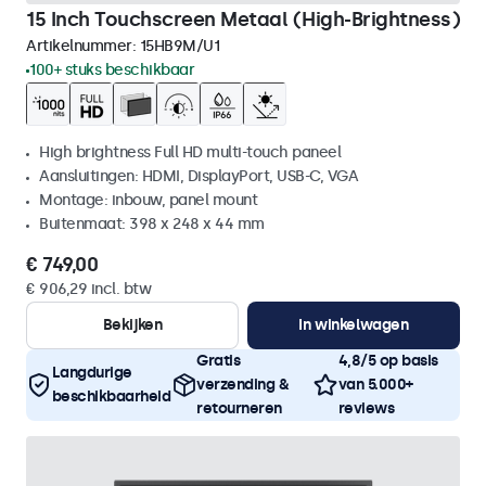
15 Inch Touchscreen Metaal (High-Brightness)
Artikelnummer:
15HB9M/U1
100+ stuks beschikbaar
High brightness Full HD multi-touch paneel
Aansluitingen: HDMI, DisplayPort, USB-C, VGA
Montage: inbouw, panel mount
Buitenmaat: 398 x 248 x 44 mm
€ 749,00
€ 906,29 incl. btw
Bekijken
In winkelwagen
Gratis
4,8/5 op basis
Langdurige
verzending &
van 5.000+
beschikbaarheid
retourneren
reviews