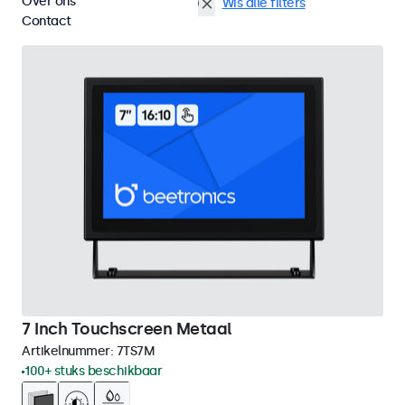
Over ons
VGA
Continu gebruik (24/7)
Wis alle filters
Contact
7 Inch Touchscreen Metaal
Artikelnummer:
7TS7M
100+ stuks beschikbaar