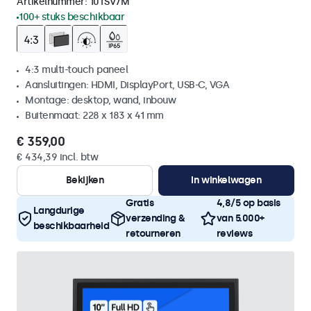
Artikelnummer:
10TSV7M
100+ stuks beschikbaar
4:3 multi-touch paneel
Aansluitingen: HDMI, DisplayPort, USB-C, VGA
Montage: desktop, wand, inbouw
Buitenmaat: 228 x 183 x 41 mm
€ 359,00
€ 434,39 incl. btw
Bekijken
In winkelwagen
Gratis
4,8/5 op basis
Langdurige
verzending &
van 5.000+
beschikbaarheid
retourneren
reviews