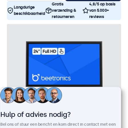
Gratis
4,8/5 op basis
Langdurige
verzending &
van 5.000+
beschikbaarheid
retourneren
reviews
Hulp of advies nodig?
24 Inch Touchscreen Metaal
Artikelnummer:
24TS7M
Bel ons of stuur een bericht en kom direct in contact met een
100+ stuks beschikbaar