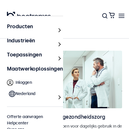
Producten
Home
Industrieën
Toepassingen
Maatwerkoplossingen
Inloggen
Nederland
Touchscreens voor de gezondheidszorg
Offerte aanvragen
Helpcenter
Touchscreen displays ontworpen voor dagelijks gebruik in de