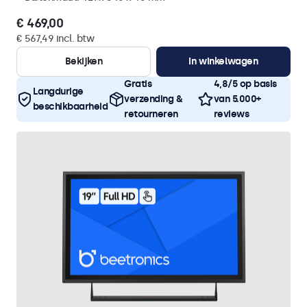
€ 469,00
€ 567,49 incl. btw
Bekijken
In winkelwagen
Gratis
4,8/5 op basis
Langdurige
verzending &
van 5.000+
beschikbaarheid
retourneren
reviews