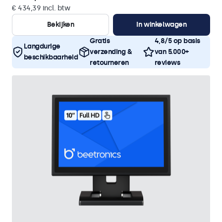
€ 434,39 incl. btw
Bekijken
In winkelwagen
Gratis
4,8/5 op basis
Langdurige
verzending &
van 5.000+
beschikbaarheid
retourneren
reviews