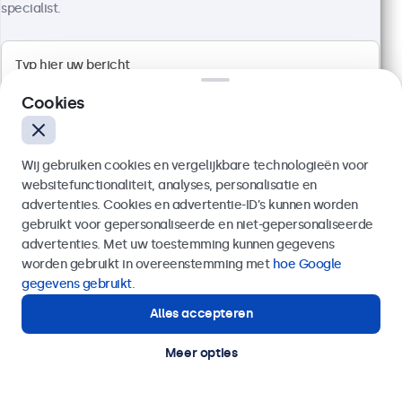
specialist.
Full HD multi-touch paneel
Aansluitingen: HDMI, DisplayPort, USB-C, VGA
Cookies
Montage: desktop, wand, inbouw
Buitenmaat: 576 x 348 x 45 mm
€ 629,00
Wij gebruiken cookies en vergelijkbare technologieën voor
€ 761,09 incl. btw
websitefunctionaliteit, analyses, personalisatie en
advertenties. Cookies en advertentie-ID’s kunnen worden
Bekijken
In winkelwagen
gebruikt voor gepersonaliseerde en niet-gepersonaliseerde
Verzenden
advertenties. Met uw toestemming kunnen gegevens
worden gebruikt in overeenstemming met
hoe Google
Of bel ons op
020 - 700 83 66
gegevens gebruikt
.
Alles accepteren
Hulp of advies nodig?
Direct contact met een specialist.
Meer opties