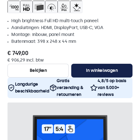
High brightness Full HD multi-touch paneel
Aansluitingen: HDMI, DisplayPort, USB-C, VGA
Montage: inbouw, panel mount
Buitenmaat: 398 x 248 x 44 mm
€ 749,00
€ 906,29 incl. btw
Bekijken
In winkelwagen
Gratis
4,8/5 op basis
Langdurige
verzending &
van 5.000+
beschikbaarheid
retourneren
reviews