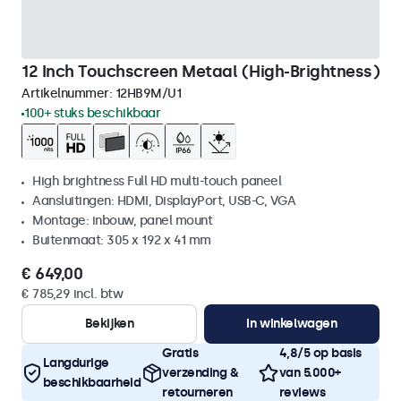
12 Inch Touchscreen Metaal (High-Brightness)
Artikelnummer:
12HB9M/U1
100+ stuks beschikbaar
High brightness Full HD multi-touch paneel
Aansluitingen: HDMI, DisplayPort, USB-C, VGA
Montage: inbouw, panel mount
Buitenmaat: 305 x 192 x 41 mm
€ 649,00
€ 785,29 incl. btw
Bekijken
In winkelwagen
Gratis
4,8/5 op basis
Langdurige
verzending &
van 5.000+
beschikbaarheid
retourneren
reviews