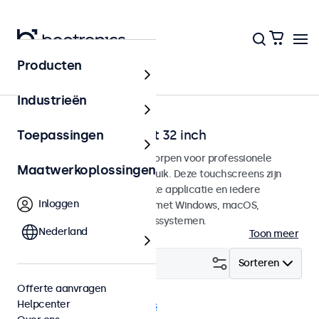
Producten
Home
Industrieën
Touchscreens van 7 tot 32 inch
Toepassingen
Touchscreen monitoren ontworpen voor professionele
Maatwerkoplossingen
toepassingen en continu gebruik. Deze touchscreens zijn
eenvoudig te integreren in elke applicatie en iedere
Inloggen
omgeving en zijn compatible met Windows, macOS,
ChromeOS en Linux besturingssystemen.
Nederland
Toon meer
Filter (
0
)
Sorteren
Offerte aanvragen
Helpcenter
BNC (CVBS)
Wis alle filters