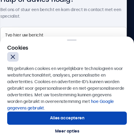
Over Beetronics
Bel ons of stuur een bericht en kom direct in contact met een
specialist.
Beetronics
Cookies
Bloemstraat 28, 1016LC Amsterdam, Nederland
Wij gebruiken cookies en vergelijkbare technologieën voor
4.8/5 door 5000+ bedrijven
websitefunctionaliteit, analyses, personalisatie en
Nederlands
advertenties. Cookies en advertentie-ID’s kunnen worden
gebruikt voor gepersonaliseerde en niet-gepersonaliseerde
Verzenden
advertenties. Met uw toestemming kunnen gegevens
worden gebruikt in overeenstemming met
hoe Google
Of bel ons op
020 - 700 83 66
gegevens gebruikt
.
Alles accepteren
Hulp of advies nodig?
Direct contact met een specialist.
Meer opties
© 2026 Beetronics