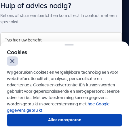
Hulp of advies nodig?
Over Beetronics
Bel ons of stuur een bericht en kom direct in contact met een
specialist.
Beetronics
Cookies
Bloemstraat 28, 1016LC Amsterdam, Nederland
Wij gebruiken cookies en vergelijkbare technologieën voor
4.8/5 door 5000+ bedrijven
websitefunctionaliteit, analyses, personalisatie en
Nederlands
advertenties. Cookies en advertentie-ID’s kunnen worden
gebruikt voor gepersonaliseerde en niet-gepersonaliseerde
Verzenden
advertenties. Met uw toestemming kunnen gegevens
worden gebruikt in overeenstemming met
hoe Google
Of bel ons op
020 - 700 83 66
gegevens gebruikt
.
Alles accepteren
Hulp of advies nodig?
Direct contact met een specialist.