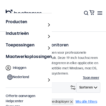
Producten
Touchscreens
Industrieën
19 inch touchscreen monitoren
Toepassingen
19 inch touchscreens ontworpen voor professionele
Maatwerkoplossingen
toepassingen en continu gebruik. Deze 19 inch touchscreen
monitoren zijn eenvoudig te integreren in elke applicatie en
Inloggen
iedere omgeving en zijn compatible met Windows, macOS,
ChromeOS en Linux besturingssystemen.
Nederland
Toon meer
Filter (
0
)
Sorteren
Offerte aanvragen
Helpcenter
19 inch touchscreens
USB mediaplayer
Wis alle filters