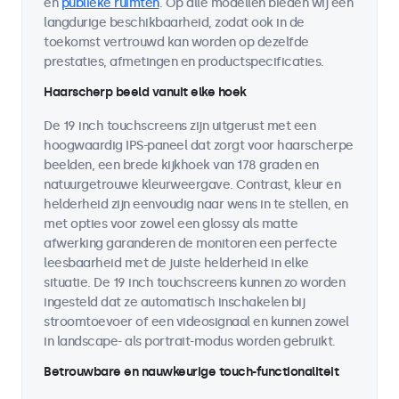
en
publieke ruimten
. Op alle modellen bieden wij een
langdurige beschikbaarheid, zodat ook in de
toekomst vertrouwd kan worden op dezelfde
prestaties, afmetingen en productspecificaties.
Haarscherp beeld vanuit elke hoek
De 19 inch touchscreens zijn uitgerust met een
hoogwaardig IPS-paneel dat zorgt voor haarscherpe
beelden, een brede kijkhoek van 178 graden en
natuurgetrouwe kleurweergave. Contrast, kleur en
helderheid zijn eenvoudig naar wens in te stellen, en
met opties voor zowel een glossy als matte
afwerking garanderen de monitoren een perfecte
leesbaarheid met de juiste helderheid in elke
situatie. De 19 inch touchscreens kunnen zo worden
ingesteld dat ze automatisch inschakelen bij
stroomtoevoer of een videosignaal en kunnen zowel
in landscape- als portrait-modus worden gebruikt.
Betrouwbare en nauwkeurige touch-functionaliteit