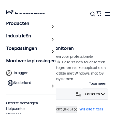
Producten
Touchscreens
Industrieën
19 inch touchscreen monitoren
Toepassingen
19 inch touchscreens ontworpen voor professionele
Maatwerkoplossingen
toepassingen en continu gebruik. Deze 19 inch touchscreen
monitoren zijn eenvoudig te integreren in elke applicatie en
Inloggen
iedere omgeving en zijn compatible met Windows, macOS,
ChromeOS en Linux besturingssystemen.
Nederland
Toon meer
Filter (
3
)
Sorteren
Offerte aanvragen
Helpcenter
19 inch touchscreens
Stofdicht (IP65)
Wis alle filters