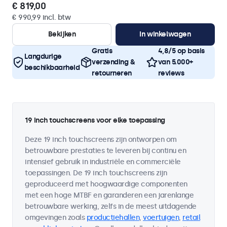
€ 819,00
€ 990,99 incl. btw
Bekijken
In winkelwagen
Gratis
4,8/5 op basis
Langdurige
verzending &
van 5.000+
beschikbaarheid
retourneren
reviews
19 inch touchscreens voor elke toepassing
Deze 19 inch touchscreens zijn ontworpen om
betrouwbare prestaties te leveren bij continu en
intensief gebruik in industriële en commerciële
toepassingen. De 19 inch touchscreens zijn
geproduceerd met hoogwaardige componenten
met een hoge MTBF en garanderen een jarenlange
betrouwbare werking, zelfs in de meest uitdagende
omgevingen zoals
productiehallen
,
voertuigen
,
retail