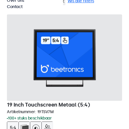
Over ons
VGA
19 inch touchscreens
Wis alle filters
Contact
19 Inch Touchscreen Metaal (5:4)
Artikelnummer:
19TSV7M
100+ stuks beschikbaar