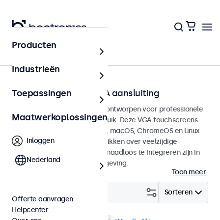
Producten
Home
Industrieën
Touchscreens met VGA aansluiting
Toepassingen
VGA Touchscreen monitoren ontworpen voor professionele
Maatwerkoplossingen
toepassingen en continu gebruik. Deze VGA touchscreens
zijn compatible met Windows, macOS, ChromeOS en Linux
Inloggen
besturingssystemen en beschikken over veelzijdige
montageopties, waarmee ze naadloos te integreren zijn in
Nederland
elke applicatie en iedere omgeving.
Toon meer
Filter (
3
)
Sorteren
Offerte aanvragen
Helpcenter