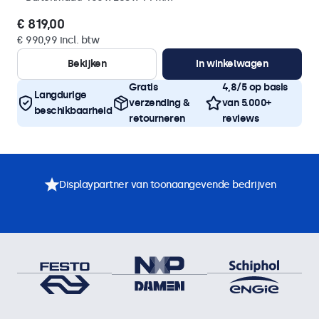
€ 819,00
€ 990,99 incl. btw
Bekijken
In winkelwagen
Gratis
4,8/5 op basis
Langdurige
verzending &
van 5.000+
beschikbaarheid
retourneren
reviews
Displaypartner van toonaangevende bedrijven