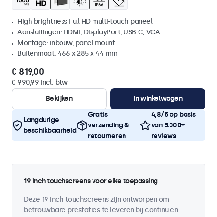
High brightness Full HD multi-touch paneel
Aansluitingen: HDMI, DisplayPort, USB-C, VGA
Montage: inbouw, panel mount
Buitenmaat: 466 x 285 x 44 mm
€ 819,00
€ 990,99 incl. btw
Bekijken
In winkelwagen
Gratis
4,8/5 op basis
Langdurige
verzending &
van 5.000+
beschikbaarheid
retourneren
reviews
19 inch touchscreens voor elke toepassing
Deze 19 inch touchscreens zijn ontworpen om
betrouwbare prestaties te leveren bij continu en