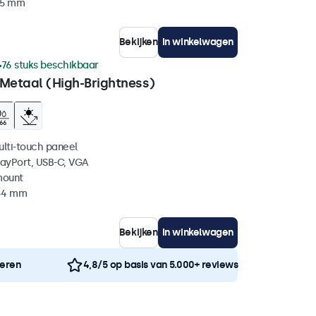
45 mm
Bekijken
In winkelwagen
76 stuks beschikbaar
 Metaal (High-Brightness)
ulti-touch paneel
layPort, USB-C, VGA
mount
 44 mm
Bekijken
In winkelwagen
neren
4,8/5 op basis van 5.000+ reviews