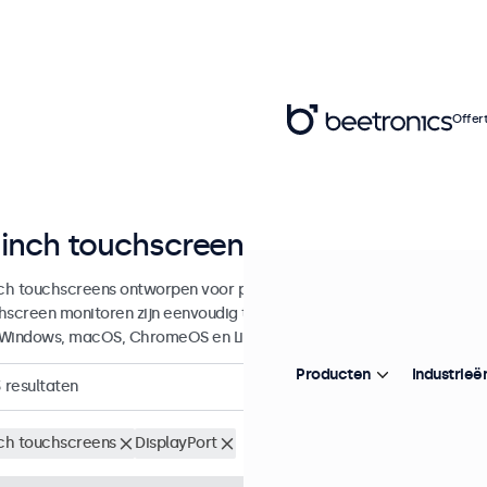
Offer
 inch touchscreen monitoren
nch touchscreens ontworpen voor professionele toepassingen en cont
hscreen monitoren zijn eenvoudig te integreren in elke applicatie e
Windows, macOS, ChromeOS en Linux besturingssystemen.
Producten
Industrieë
3
resultaten
nch touchscreens
DisplayPort
Wis alle filters