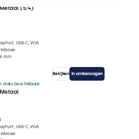
0+ stuks beschikbaar
Metaal (5:4)
layPort, USB-C, VGA
 inbouw
 46 mm
Bekijken
In winkelwagen
+ stuks beschikbaar
 Metaal
l
layPort, USB-C, VGA
 inbouw