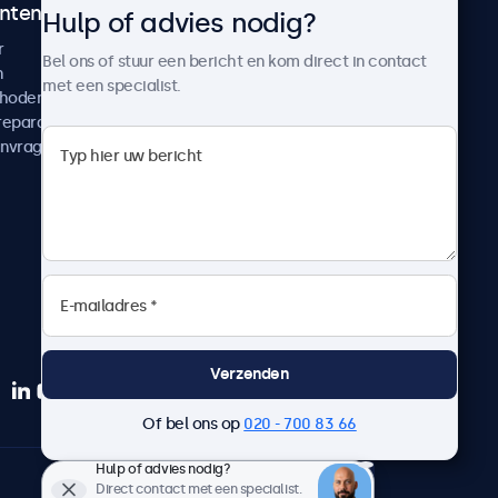
ntenservice
Over Beetronics
Hulp of advies nodig?
r
Klantcases
Bel ons of stuur een bericht en kom direct in contact
n
Nieuws en updates
met een specialist.
thoden
Over ons
reparatie
Werken bij Beetronics
anvragen
Algemene voorwaarden
Privacyverklaring
Verzenden
Of bel ons op
020 - 700 83 66
Hulp of advies nodig?
Nederlands
Direct contact met een specialist.