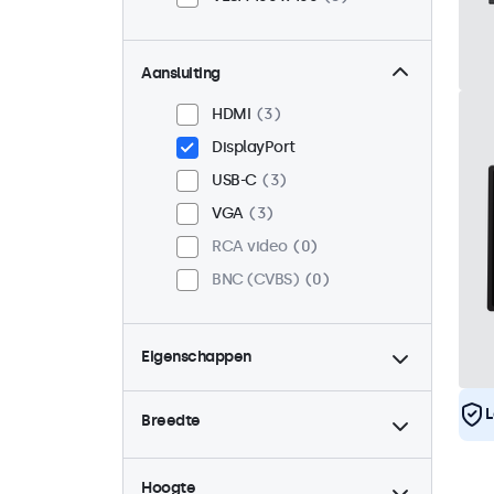
Aansluiting
HDMI
3
DisplayPort
USB-C
3
VGA
3
RCA video
0
BNC (CVBS)
0
Eigenschappen
4:3 / 5:4
1
L
Breedte
9-36 Volt
3
Dimbaar
3
Hoogte
High-brightness
1