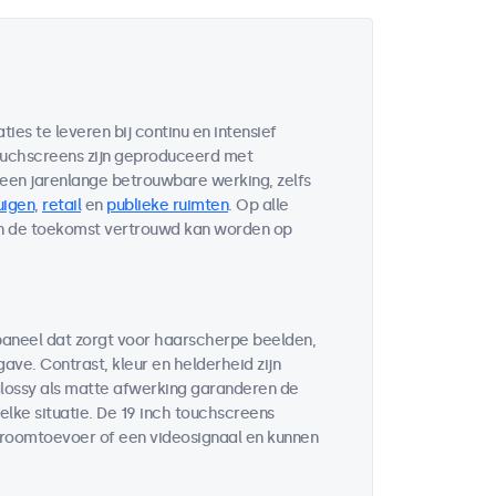
es te leveren bij continu en intensief
touchscreens zijn geproduceerd met
n jarenlange betrouwbare werking, zelfs
uigen
,
retail
en
publieke ruimten
. Op alle
in de toekomst vertrouwd kan worden op
paneel dat zorgt voor haarscherpe beelden,
ve. Contrast, kleur en helderheid zijn
glossy als matte afwerking garanderen de
elke situatie. De 19 inch touchscreens
troomtoevoer of een videosignaal en kunnen