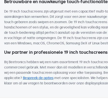
Betrouwbare en nauwkeurige touch-functionalite
De 19 inch touchscreens zijn uitgerust met een capacitief multi-to
aanrakingen kan verwerken. Dit zorgt voor een zeer nauwkeurige 
touch-gebaren zoals swipen en zoomen. De 19 inch touchscreens
handschoenen of een stylus, en de gevoeligheid kan volledig naa
de touch-bediening altijd perfect aansluit op de vereisten van de
in vochtige of natte omgevingen. De 19 inch touchscreens zijn 
van een Windows, macOS, ChromeOS, Samsung DeX of Linux best
Uw partner in professionele 19 inch touchscreens
Bij Beetronics hebben wij een ruim assortiment 19 inch touchscre
commercieel gebruik. Met meer dan 60 modellen in verschillen
wij een passende touchscreen oplossing voor elke toepassing. B
applicatie?
Bespreek de opties
met onze specialisten. We helpen 
klaar om al uw vragen te beantwoorden over onze displayoplossi