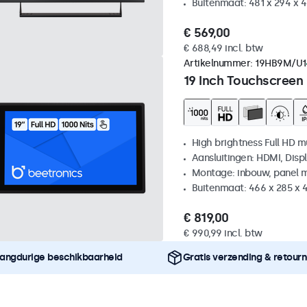
Buitenmaat: 481 x 294 x 
€ 569,00
€ 688,49 incl. btw
Artikelnummer:
19HB9M/U1
19 Inch Touchscreen
High brightness Full HD m
Aansluitingen: HDMI, Disp
Montage: inbouw, panel 
Buitenmaat: 466 x 285 x
€ 819,00
€ 990,99 incl. btw
angdurige beschikbaarheid
Gratis verzending & retour