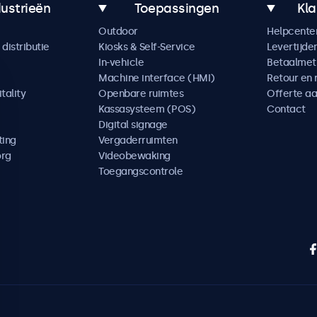
dustrieën
Toepassingen
Kla
Outdoor
Helpcente
distributie
Kiosks & Self-Service
Levertijde
In-vehicle
Betaalme
Machine interface (HMI)
Retour en 
tality
Openbare ruimtes
Offerte a
Kassasysteem (POS)
Contact
Digital signage
ting
Vergaderruimten
org
Videobewaking
Toegangscontrole