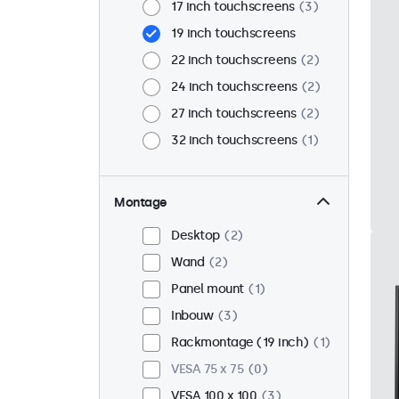
17 inch touchscreens
3
19 inch touchscreens
22 inch touchscreens
2
24 inch touchscreens
2
27 inch touchscreens
2
32 inch touchscreens
1
Montage
Desktop
2
Wand
2
Panel mount
1
Inbouw
3
Rackmontage (19 inch)
1
VESA 75 x 75
0
VESA 100 x 100
3