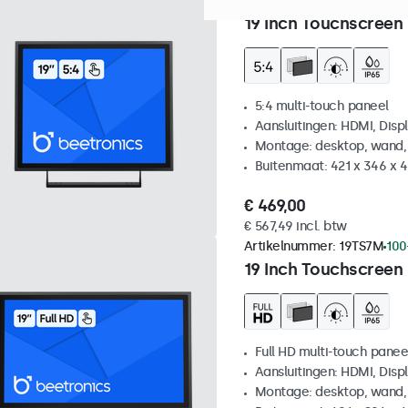
Artikelnummer:
19TSV7M
10
19 Inch Touchscreen 
5:4 multi-touch paneel
Aansluitingen: HDMI, Disp
Montage: desktop, wand,
Buitenmaat: 421 x 346 x
€ 469,00
€ 567,49 incl. btw
Artikelnummer:
19TS7M
100
19 Inch Touchscreen
Full HD multi-touch panee
Aansluitingen: HDMI, Disp
Montage: desktop, wand,