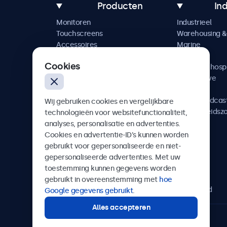
Producten
In
Monitoren
Industrieel
Touchscreens
Warehousing & 
Accessoires
Marine
Maatwerkoplossingen
Retail
Cookies
Horeca & hospi
Automotive
Railway
AV & Broadcas
Wij gebruiken cookies en vergelijkbare
Gezondheidsz
technologieën voor websitefunctionaliteit,
analyses, personalisatie en advertenties.
Cookies en advertentie-ID’s kunnen worden
gebruikt voor gepersonaliseerde en niet-
gepersonaliseerde advertenties. Met uw
Beetronics
toestemming kunnen gegevens worden
gebruikt in overeenstemming met
hoe
Bloemstraat 28, 1016LC Amsterdam, Nederland
Google gegevens gebruikt
.
Alles accepteren
4.8/5 door 5000+ bedrijven