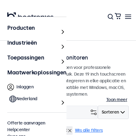
Producten
Touchscreens
Industrieën
19 inch touchscreen monitoren
Toepassingen
19 inch touchscreens ontworpen voor professionele
Maatwerkoplossingen
toepassingen en continu gebruik. Deze 19 inch touchscreen
monitoren zijn eenvoudig te integreren in elke applicatie en
Inloggen
iedere omgeving en zijn compatible met Windows, macOS,
ChromeOS en Linux besturingssystemen.
Nederland
Toon meer
Filter (
3
)
Sorteren
Offerte aanvragen
Helpcenter
19 inch touchscreens
USB-C
Wis alle filters