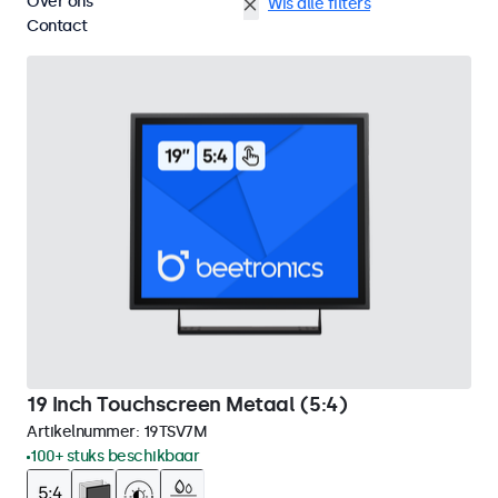
Over ons
HDMI
19 inch touchscreens
Wis alle filters
Contact
19 Inch Touchscreen Metaal (5:4)
Artikelnummer:
19TSV7M
100+ stuks beschikbaar