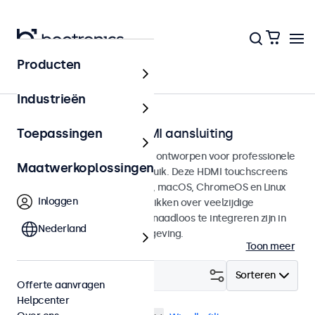
Producten
Home
Industrieën
Touchscreens met HDMI aansluiting
Toepassingen
HDMI Touchscreen monitoren ontworpen voor professionele
Maatwerkoplossingen
toepassingen en continu gebruik. Deze HDMI touchscreens
zijn compatible met Windows, macOS, ChromeOS en Linux
Inloggen
besturingssystemen en beschikken over veelzijdige
montageopties, waarmee ze naadloos te integreren zijn in
Nederland
elke applicatie en iedere omgeving.
Toon meer
Filter (
3
)
Sorteren
Offerte aanvragen
Helpcenter