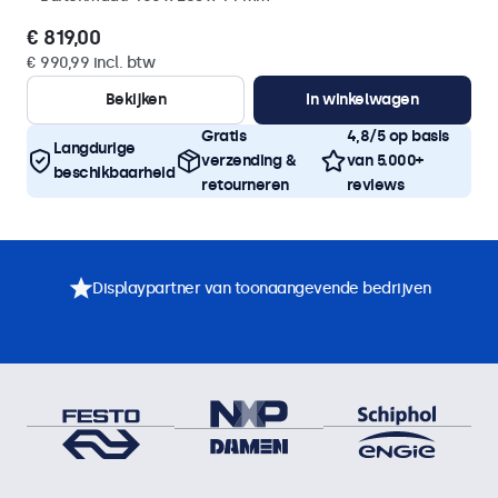
€ 819,00
€ 990,99 incl. btw
Bekijken
In winkelwagen
Gratis
4,8/5 op basis
Langdurige
verzending &
van 5.000+
beschikbaarheid
retourneren
reviews
Displaypartner van toonaangevende bedrijven