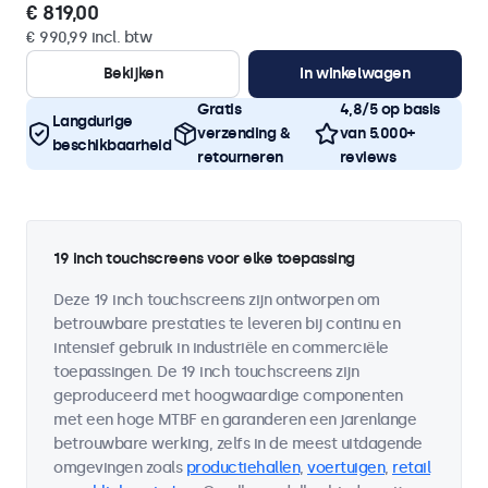
€ 819,00
€ 990,99 incl. btw
Bekijken
In winkelwagen
Gratis
4,8/5 op basis
Langdurige
verzending &
van 5.000+
beschikbaarheid
retourneren
reviews
19 inch touchscreens voor elke toepassing
Deze 19 inch touchscreens zijn ontworpen om
betrouwbare prestaties te leveren bij continu en
intensief gebruik in industriële en commerciële
toepassingen. De 19 inch touchscreens zijn
geproduceerd met hoogwaardige componenten
met een hoge MTBF en garanderen een jarenlange
betrouwbare werking, zelfs in de meest uitdagende
omgevingen zoals
productiehallen
,
voertuigen
,
retail