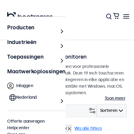
Producten
Touchscreens
Industrieën
19 inch touchscreen monitoren
Toepassingen
19 inch touchscreens ontworpen voor professionele
Maatwerkoplossingen
toepassingen en continu gebruik. Deze 19 inch touchscreen
monitoren zijn eenvoudig te integreren in elke applicatie en
Inloggen
iedere omgeving en zijn compatible met Windows, macOS,
ChromeOS en Linux besturingssystemen.
Nederland
Toon meer
Filter (
3
)
Sorteren
Offerte aanvragen
Helpcenter
19 inch touchscreens
eMark
Wis alle filters