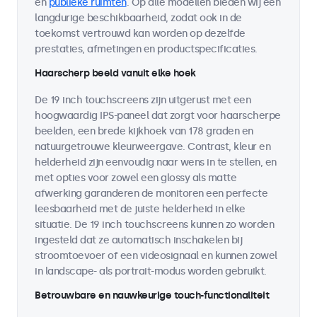
en
publieke ruimten
. Op alle modellen bieden wij een
langdurige beschikbaarheid, zodat ook in de
toekomst vertrouwd kan worden op dezelfde
prestaties, afmetingen en productspecificaties.
Haarscherp beeld vanuit elke hoek
De 19 inch touchscreens zijn uitgerust met een
hoogwaardig IPS-paneel dat zorgt voor haarscherpe
beelden, een brede kijkhoek van 178 graden en
natuurgetrouwe kleurweergave. Contrast, kleur en
helderheid zijn eenvoudig naar wens in te stellen, en
met opties voor zowel een glossy als matte
afwerking garanderen de monitoren een perfecte
leesbaarheid met de juiste helderheid in elke
situatie. De 19 inch touchscreens kunnen zo worden
ingesteld dat ze automatisch inschakelen bij
stroomtoevoer of een videosignaal en kunnen zowel
in landscape- als portrait-modus worden gebruikt.
Betrouwbare en nauwkeurige touch-functionaliteit