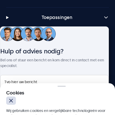
Toepassingen
Klantenservice
Hulp of advies nodig?
Over Beetronics
Bel ons of stuur een bericht en kom direct in contact met een
specialist.
Beetronics
Cookies
Bloemstraat 28, 1016LC Amsterdam, Nederland
Wij gebruiken cookies en vergelijkbare technologieën voor
4.8/5 door 5000+ bedrijven