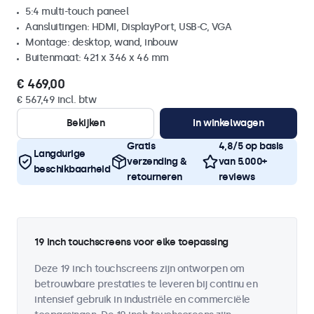
5:4 multi-touch paneel
Aansluitingen: HDMI, DisplayPort, USB-C, VGA
Montage: desktop, wand, inbouw
Buitenmaat: 421 x 346 x 46 mm
€ 469,00
€ 567,49 incl. btw
Bekijken
In winkelwagen
Gratis
4,8/5 op basis
Langdurige
verzending &
van 5.000+
beschikbaarheid
retourneren
reviews
19 inch touchscreens voor elke toepassing
Deze 19 inch touchscreens zijn ontworpen om
betrouwbare prestaties te leveren bij continu en
intensief gebruik in industriële en commerciële