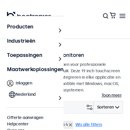
Producten
Touchscreens
Industrieën
19 inch touchscreen monitoren
Toepassingen
19 inch touchscreens ontworpen voor professionele
Maatwerkoplossingen
toepassingen en continu gebruik. Deze 19 inch touchscreen
monitoren zijn eenvoudig te integreren in elke applicatie en
Inloggen
iedere omgeving en zijn compatible met Windows, macOS,
ChromeOS en Linux besturingssystemen.
Nederland
Toon meer
Filter (
1
)
Sorteren
Offerte aanvragen
Helpcenter
19 inch touchscreens
4:3 / 5:4
Wis alle filters