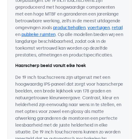
toepassingen. De 19 inch touchscreens zijn
geproduceerd met hoogwaardige componenten
met een hoge MTBF en garanderen een jarenlange
betrouwbare werking, zelfs in de meest uitdagende
omgevingen zoals
productiehallen
,
voertuigen
,
retail
en
publieke ruimten
. Op alle modellen bieden wij een
langdurige beschikbaarheid, zodat ook in de
toekomst vertrouwd kan worden op dezelfde
prestaties, afmetingen en productspecificaties.
Haarscherp beeld vanuit elke hoek
De 19 inch touchscreens zijn uitgerust met een
hoogwaardig IPS-paneel dat zorgt voor haarscherpe
beelden, een brede kijkhoek van 178 graden en
natuurgetrouwe kleurweergave. Contrast, kleur en
helderheid zijn eenvoudig naar wens in te stellen, en
met opties voor zowel een glossy als matte
afwerking garanderen de monitoren een perfecte
leesbaarheid met de juiste helderheid in elke
situatie. De 19 inch touchscreens kunnen zo worden
ingesteld dat ze automatisch inschakelen bij