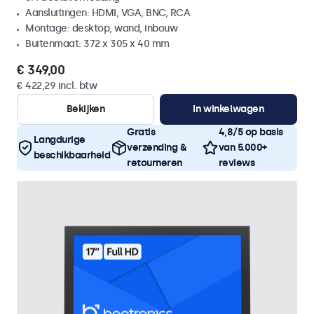
Aansluitingen: HDMI, VGA, BNC, RCA
Montage: desktop, wand, inbouw
Buitenmaat: 372 x 305 x 40 mm
€ 349,00
€ 422,29 incl. btw
Bekijken
In winkelwagen
Gratis
4,8/5 op basis
Langdurige
verzending &
van 5.000+
beschikbaarheid
retourneren
reviews