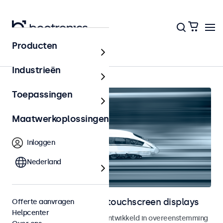
Producten
Home
Industrieën
Toepassingen
Maatwerkoplossingen
Inloggen
Nederland
Railway monitoren en touchscreen displays
Offerte aanvragen
Helpcenter
Monitoren en touchscreens ontwikkeld in overeenstemming