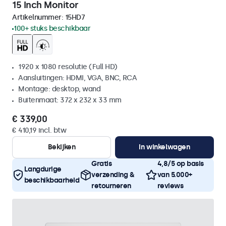
15 Inch Monitor
Artikelnummer:
15HD7
100+ stuks beschikbaar
1920 x 1080 resolutie (Full HD)
Aansluitingen: HDMI, VGA, BNC, RCA
Montage: desktop, wand
Buitenmaat: 372 x 232 x 33 mm
€ 339,00
€ 410,19 incl. btw
Bekijken
In winkelwagen
Gratis
4,8/5 op basis
Langdurige
verzending &
van 5.000+
beschikbaarheid
retourneren
reviews