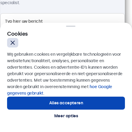
specialist.
Artikelnummer:
10TS7
100+ stuks beschikbaar
Full HD multi-touch paneel
Cookies
Aansluitingen: HDMI, DisplayPort, USB-C, VGA
Montage: desktop, wand
Buitenmaat: 242 x 169 x 34 mm
Wij gebruiken cookies en vergelijkbare technologieën voor
websitefunctionaliteit, analyses, personalisatie en
€ 349,00
advertenties. Cookies en advertentie-ID’s kunnen worden
€ 422,29 incl. btw
gebruikt voor gepersonaliseerde en niet-gepersonaliseerde
Verzenden
Bekijken
In winkelwagen
advertenties. Met uw toestemming kunnen gegevens
worden gebruikt in overeenstemming met
hoe Google
Of bel ons op
020 - 700 83 66
gegevens gebruikt
.
Alles accepteren
Hulp of advies nodig?
Direct contact met een specialist.
Meer opties