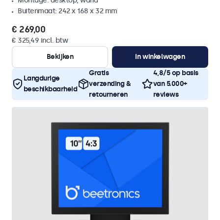
Montage: desktop, wand
Buitenmaat: 242 x 168 x 32 mm
€ 269,00
€ 325,49 incl. btw
Bekijken
In winkelwagen
Gratis
4,8/5 op basis
Langdurige
verzending &
van 5.000+
beschikbaarheid
retourneren
reviews