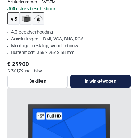
Artikelnummer:
15VG7M
100+ stuks beschikbaar
4:3 beeldverhouding
Aansluitingen: HDMI, VGA, BNC, RCA
Montage: desktop, wand, inbouw
Buitenmaat: 335 x 259 x 38 mm
€ 299,00
€ 361,79 incl. btw
Bekijken
In winkelwagen