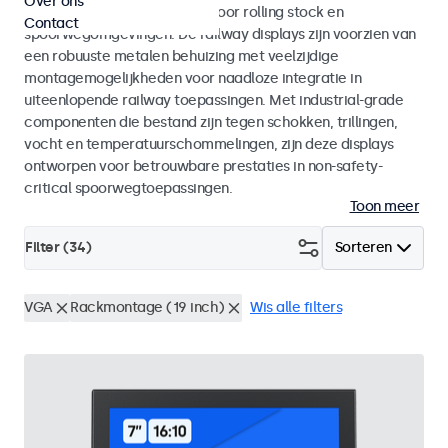
Over ons
met EN 50155 en EN 45545-2 voor rolling stock en
Contact
spoorwegomgevingen. De railway displays zijn voorzien van
een robuuste metalen behuizing met veelzijdige
montagemogelijkheden voor naadloze integratie in
uiteenlopende railway toepassingen. Met industrial-grade
componenten die bestand zijn tegen schokken, trillingen,
vocht en temperatuurschommelingen, zijn deze displays
ontworpen voor betrouwbare prestaties in non-safety-
critical spoorwegtoepassingen.
Toon meer
Filter (
34
)
Sorteren
VGA
Rackmontage (19 inch)
Wis alle filters