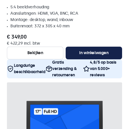
5:4 beeldverhouding
Aansluitingen: HDMI, VGA, BNC, RCA
Montage: desktop, wand, inbouw
Buitenmaat: 372 x 305 x 40 mm
€ 349,00
€ 422,29 incl. btw
Bekijken
In winkelwagen
Gratis
4,8/5 op basis
Langdurige
verzending &
van 5.000+
beschikbaarheid
retourneren
reviews