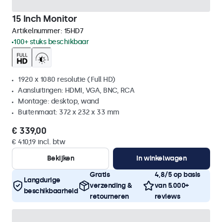
15 Inch Monitor
Artikelnummer:
15HD7
100+ stuks beschikbaar
1920 x 1080 resolutie (Full HD)
Aansluitingen: HDMI, VGA, BNC, RCA
Montage: desktop, wand
Buitenmaat: 372 x 232 x 33 mm
€ 339,00
€ 410,19 incl. btw
Bekijken
In winkelwagen
Gratis
4,8/5 op basis
Langdurige
verzending &
van 5.000+
beschikbaarheid
retourneren
reviews