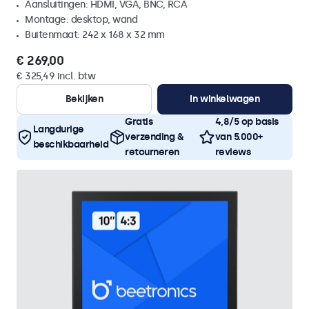
Aansluitingen: HDMI, VGA, BNC, RCA
Montage: desktop, wand
Buitenmaat: 242 x 168 x 32 mm
€ 269,00
€ 325,49 incl. btw
Bekijken
In winkelwagen
Gratis
4,8/5 op basis
Langdurige
verzending &
van 5.000+
beschikbaarheid
retourneren
reviews