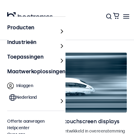
Producten
Home
Industrieën
Toepassingen
Maatwerkoplossingen
Inloggen
Nederland
Railway monitoren en touchscreen displays
Offerte aanvragen
Helpcenter
Monitoren en touchscreens ontwikkeld in overeenstemming