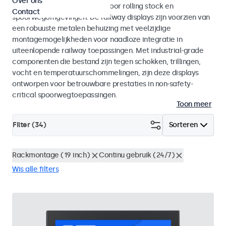
Over ons
met EN 50155 en EN 45545-2 voor rolling stock en
Contact
spoorwegomgevingen. De railway displays zijn voorzien van
een robuuste metalen behuizing met veelzijdige
montagemogelijkheden voor naadloze integratie in
uiteenlopende railway toepassingen. Met industrial-grade
componenten die bestand zijn tegen schokken, trillingen,
vocht en temperatuurschommelingen, zijn deze displays
ontworpen voor betrouwbare prestaties in non-safety-
critical spoorwegtoepassingen.
Toon meer
Filter (
34
)
Sorteren
Rackmontage (19 inch)
Continu gebruik (24/7)
Wis alle filters