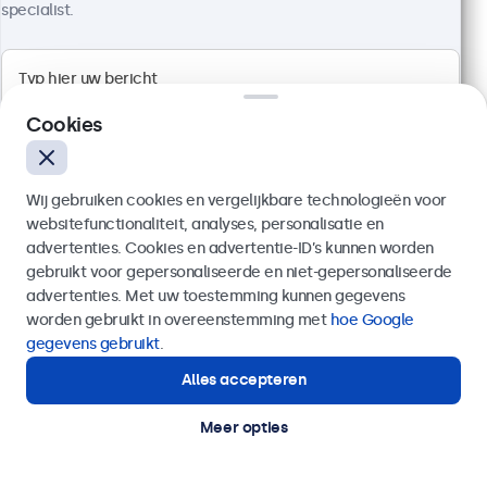
specialist.
10 Inch Touchscreen
Artikelnummer:
10TS7
100+ stuks beschikbaar
Cookies
Full HD multi-touch paneel
Aansluitingen: HDMI, DisplayPort, USB-C, VGA
Montage: desktop, wand
Wij gebruiken cookies en vergelijkbare technologieën voor
Buitenmaat: 242 x 169 x 34 mm
websitefunctionaliteit, analyses, personalisatie en
advertenties. Cookies en advertentie-ID’s kunnen worden
€ 349,00
gebruikt voor gepersonaliseerde en niet-gepersonaliseerde
€ 422,29 incl. btw
Verzenden
advertenties. Met uw toestemming kunnen gegevens
worden gebruikt in overeenstemming met
hoe Google
Bekijken
In winkelwagen
Of bel ons op
020 - 700 83 66
gegevens gebruikt
.
Alles accepteren
Hulp of advies nodig?
Direct contact met een specialist.
Meer opties