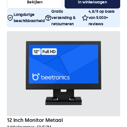
Bekijken
In winkelwagen
Gratis
4,8/5 op basis
Langdurige
verzending &
van 5.000+
beschikbaarheid
retourneren
reviews
12 Inch Monitor Metaal