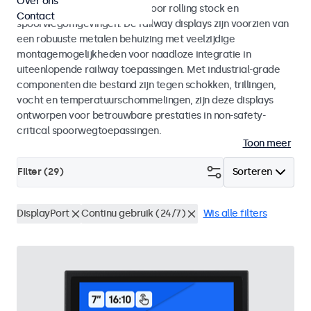
Over ons
met EN 50155 en EN 45545-2 voor rolling stock en
Contact
spoorwegomgevingen. De railway displays zijn voorzien van
een robuuste metalen behuizing met veelzijdige
montagemogelijkheden voor naadloze integratie in
uiteenlopende railway toepassingen. Met industrial-grade
componenten die bestand zijn tegen schokken, trillingen,
vocht en temperatuurschommelingen, zijn deze displays
ontworpen voor betrouwbare prestaties in non-safety-
critical spoorwegtoepassingen.
Toon meer
Filter (
29
)
Sorteren
DisplayPort
Continu gebruik (24/7)
Wis alle filters