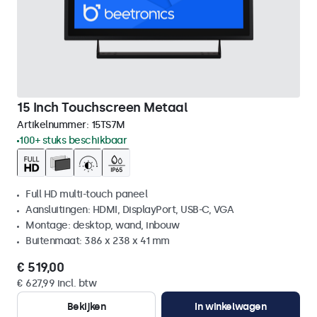
15 Inch Touchscreen Metaal
Artikelnummer:
15TS7M
100+ stuks beschikbaar
Full HD multi-touch paneel
Aansluitingen: HDMI, DisplayPort, USB-C, VGA
Montage: desktop, wand, inbouw
Buitenmaat: 386 x 238 x 41 mm
€ 519,00
€ 627,99 incl. btw
Bekijken
In winkelwagen