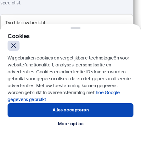
specialist.
Artikelnummer:
19TS7M
100+ stuks beschikbaar
Full HD multi-touch paneel
Cookies
Aansluitingen: HDMI, DisplayPort, USB-C, VGA
Montage: desktop, wand, inbouw
Buitenmaat: 481 x 294 x 45 mm
Wij gebruiken cookies en vergelijkbare technologieën voor
websitefunctionaliteit, analyses, personalisatie en
€ 569,00
advertenties. Cookies en advertentie-ID’s kunnen worden
€ 688,49 incl. btw
gebruikt voor gepersonaliseerde en niet-gepersonaliseerde
Verzenden
Bekijken
In winkelwagen
advertenties. Met uw toestemming kunnen gegevens
worden gebruikt in overeenstemming met
hoe Google
Of bel ons op
020 - 700 83 66
gegevens gebruikt
.
Alles accepteren
Hulp of advies nodig?
Direct contact met een specialist.
Meer opties