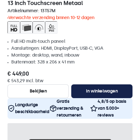
13 Inch Touchscreen Metaal
Artikelnummer:
13TS7M
Verwachte verzending binnen 10-12 dagen
Full HD multi-touch paneel
Aansluitingen: HDMI, DisplayPort, USB-C, VGA
Montage: desktop, wand, inbouw
Buitenmaat: 328 x 206 x 41 mm
€ 449,00
€ 543,29 incl. btw
Bekijken
In winkelwagen
Gratis
4,8/5 op basis
Langdurige
verzending &
van 5.000+
beschikbaarheid
retourneren
reviews