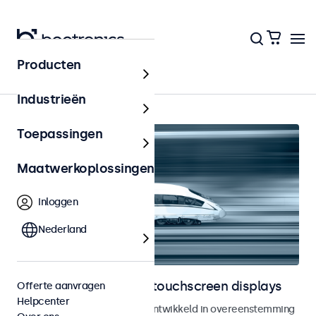
Producten
Home
Industrieën
Toepassingen
Maatwerkoplossingen
Inloggen
Nederland
Railway monitoren en touchscreen displays
Offerte aanvragen
Helpcenter
Monitoren en touchscreens ontwikkeld in overeenstemming