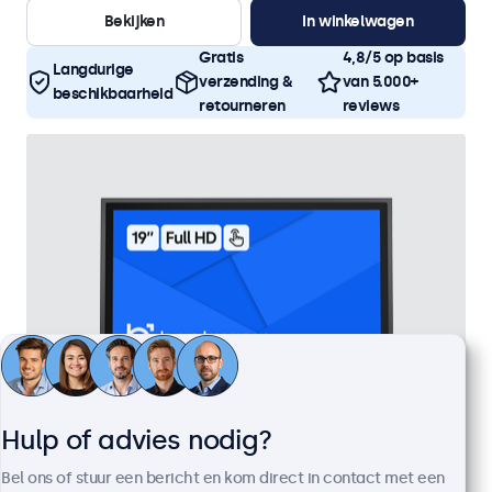
Bekijken
In winkelwagen
Gratis
4,8/5 op basis
Langdurige
verzending &
van 5.000+
beschikbaarheid
retourneren
reviews
Hulp of advies nodig?
19 Inch Touchscreen Metaal
Bel ons of stuur een bericht en kom direct in contact met een