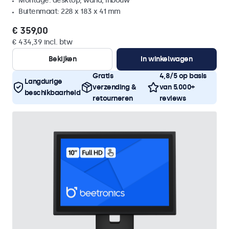
Montage: desktop, wand, inbouw
Buitenmaat: 228 x 183 x 41 mm
€ 359,00
€ 434,39 incl. btw
Bekijken
In winkelwagen
Gratis
4,8/5 op basis
Langdurige
verzending &
van 5.000+
beschikbaarheid
retourneren
reviews