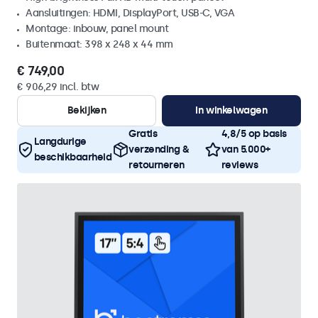
Aansluitingen: HDMI, DisplayPort, USB-C, VGA
Montage: inbouw, panel mount
Buitenmaat: 398 x 248 x 44 mm
€ 749,00
€ 906,29 incl. btw
Bekijken
In winkelwagen
Gratis
4,8/5 op basis
Langdurige
verzending &
van 5.000+
beschikbaarheid
retourneren
reviews