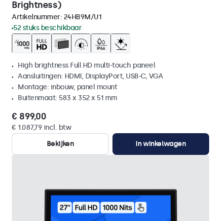
Brightness)
Artikelnummer:
24HB9M/U1
52 stuks beschikbaar
High brightness Full HD multi-touch paneel
Aansluitingen: HDMI, DisplayPort, USB-C, VGA
Montage: inbouw, panel mount
Buitenmaat: 583 x 352 x 51 mm
€ 899,00
€ 1.087,79 incl. btw
Bekijken
In winkelwagen