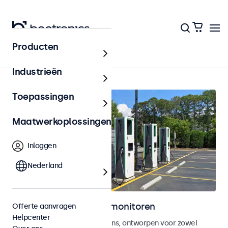
Producten
Home
Industrieën
Toepassingen
Maatwerkoplossingen
Inloggen
Nederland
Outdoor touchscreen monitoren
Offerte aanvragen
Helpcenter
Weersbestendige touchscreens, ontworpen voor zowel