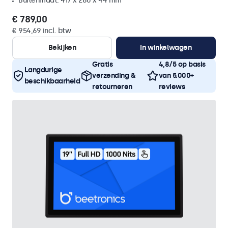
Buitenmaat: 417 x 280 x 44 mm
€ 789,00
€ 954,69 incl. btw
Bekijken
In winkelwagen
Gratis
4,8/5 op basis
Langdurige
verzending &
van 5.000+
beschikbaarheid
retourneren
reviews