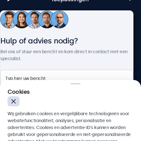
Klantenservice
Hulp of advies nodig?
Over Beetronics
Bel ons of stuur een bericht en kom direct in contact met een
specialist.
Beetronics
Cookies
Bloemstraat 28, 1016LC Amsterdam, Nederland
Wij gebruiken cookies en vergelijkbare technologieën voor
4.8/5 door 5000+ bedrijven
websitefunctionaliteit, analyses, personalisatie en
Nederlands
advertenties. Cookies en advertentie-ID’s kunnen worden
gebruikt voor gepersonaliseerde en niet-gepersonaliseerde
Verzenden