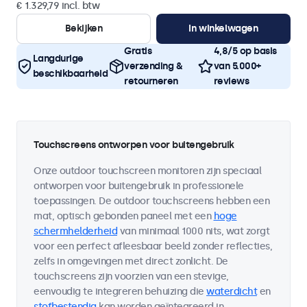
€ 1.329,79 incl. btw
Bekijken
In winkelwagen
Gratis
4,8/5 op basis
Langdurige
verzending &
van 5.000+
beschikbaarheid
retourneren
reviews
Touchscreens ontworpen voor buitengebruik
Onze outdoor touchscreen monitoren zijn speciaal
ontworpen voor buitengebruik in professionele
toepassingen. De outdoor touchscreens hebben een
mat, optisch gebonden paneel met een
hoge
schermhelderheid
van minimaal 1000 nits, wat zorgt
voor een perfect afleesbaar beeld zonder reflecties,
zelfs in omgevingen met direct zonlicht. De
touchscreens zijn voorzien van een stevige,
eenvoudig te integreren behuizing die
waterdicht
en
stofbestendig
kan worden geïntegreerd in