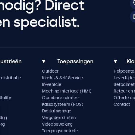
nodig? Direct
 specialist.
dustrieën
Toepassingen
Kla
Outdoor
Helpcente
distributie
Kiosks & Self-Service
Levertijde
In-vehicle
Betaalme
Machine interface (HMI)
Retour en 
tality
Openbare ruimtes
Offerte a
Kassasysteem (POS)
Contact
Digital signage
ting
Vergaderruimten
org
Videobewaking
Toegangscontrole