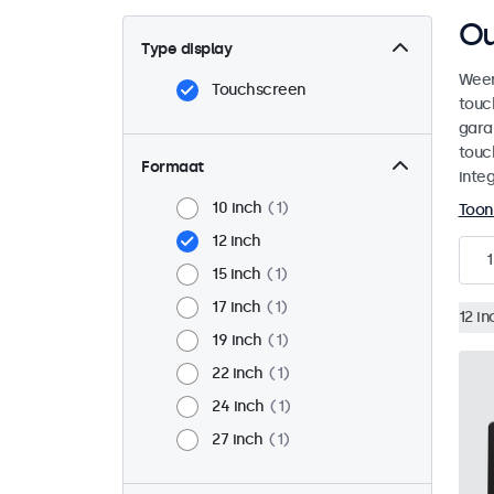
Ou
Type display
Weer
Touchscreen
touc
gara
touc
Formaat
integ
10 inch
1
Toon
12 inch
1
15 inch
1
17 inch
1
12 in
19 inch
1
22 inch
1
24 inch
1
27 inch
1