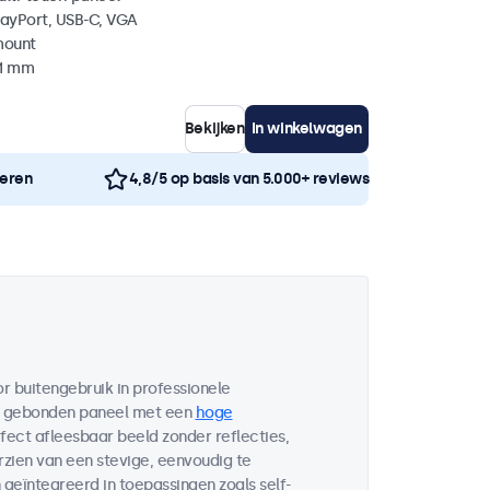
layPort, USB-C, VGA
mount
41 mm
Bekijken
In winkelwagen
neren
4,8/5 op basis van 5.000+ reviews
 buitengebruik in professionele
h gebonden paneel met een
hoge
fect afleesbaar beeld zonder reflecties,
rzien van een stevige, eenvoudig te
geïntegreerd in toepassingen zoals self-