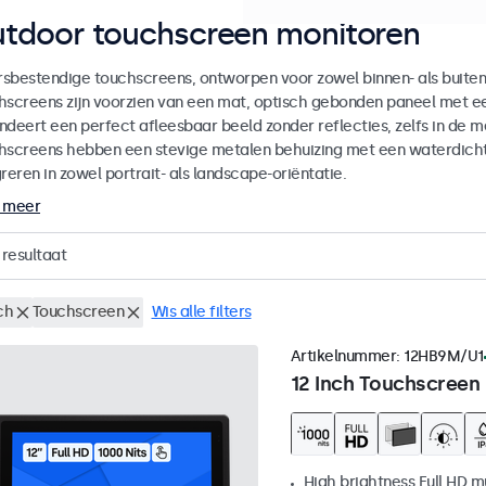
tdoor touchscreen monitoren
sbestendige touchscreens, ontworpen voor zowel binnen- als buiten
hscreens zijn voorzien van een mat, optisch gebonden paneel met ee
ndeert een perfect afleesbaar beeld zonder reflecties, zelfs in de 
hscreens hebben een stevige metalen behuizing met een waterdicht 
reren in zowel portrait- als landscape-oriëntatie.
 meer
resultaat
ch
Touchscreen
Wis alle filters
Artikelnummer:
12HB9M/U1
12 Inch Touchscreen
High brightness Full HD m