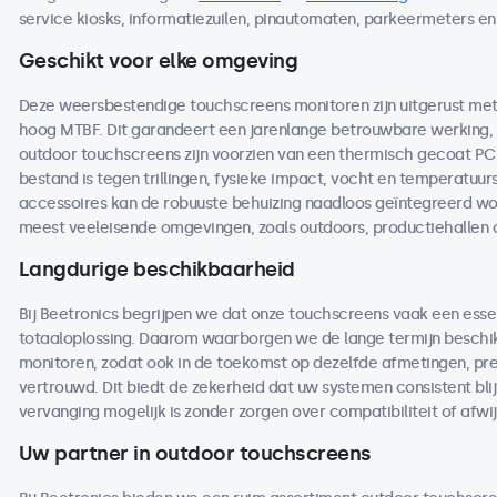
service kiosks, informatiezuilen, pinautomaten, parkeermeters en
Geschikt voor elke omgeving
Deze weersbestendige touchscreens monitoren zijn uitgerust 
hoog MTBF. Dit garandeert een jarenlange betrouwbare werking, ze
outdoor touchscreens zijn voorzien van een thermisch gecoat P
bestand is tegen trillingen, fysieke impact, vocht en temperat
accessoires kan de robuuste behuizing naadloos geïntegreerd wor
meest veeleisende omgevingen, zoals outdoors, productiehallen o
Langdurige beschikbaarheid
Bij Beetronics begrijpen we dat onze touchscreens vaak een essen
totaaloplossing. Daarom waarborgen we de lange termijn beschi
monitoren, zodat ook in de toekomst op dezelfde afmetingen, pre
vertrouwd. Dit biedt de zekerheid dat uw systemen consistent blij
vervanging mogelijk is zonder zorgen over compatibiliteit of afwi
Uw partner in outdoor touchscreens