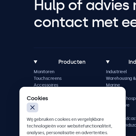
Hulp of advies 
contact met een
Producten
In
Monitoren
Industrieel
Touchscreens
Warehousing & 
Accessoires
Marine
Maatwerkoplossingen
Retail
Cookies
Horeca & hospi
Automotive
Railway
AV & Broadcas
Wij gebruiken cookies en vergelijkbare
Gezondheidsz
technologieën voor websitefunctionaliteit,
analyses, personalisatie en advertenties.