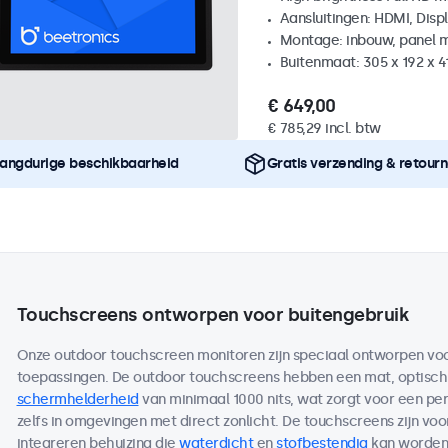
Aansluitingen: HDMI, Disp
Montage: inbouw, panel 
Buitenmaat: 305 x 192 x 
€ 649,00
€ 785,29 incl. btw
angdurige beschikbaarheid
Gratis verzending & retour
Touchscreens ontworpen voor buitengebruik
Onze outdoor touchscreen monitoren zijn speciaal ontworpen voor
toepassingen. De outdoor touchscreens hebben een mat, optisc
schermhelderheid
van minimaal 1000 nits, wat zorgt voor een per
zelfs in omgevingen met direct zonlicht. De touchscreens zijn voo
integreren behuizing die
waterdicht
en
stofbestendig
kan worden 