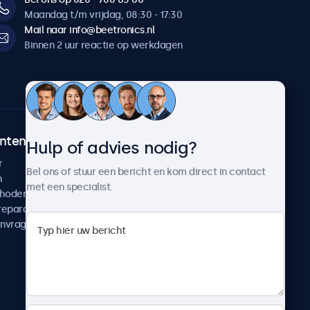
Maandag t/m vrijdag, 08:30 - 17:30
Mail naar info@beetronics.nl
Binnen 2 uur reactie op werkdagen
ntenservice
Over Beetronics
Hulp of advies nodig?
r
Klantcases
Bel ons of stuur een bericht en kom direct in contact
n
Nieuws en updates
met een specialist.
thoden
Over ons
reparatie
Werken bij Beetronics
anvragen
Algemene voorwaarden
Privacyverklaring