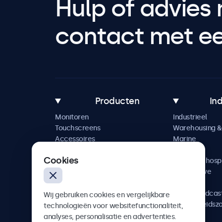
Hulp of advies 
contact met een
Producten
In
Monitoren
Industrieel
Touchscreens
Warehousing & 
Accessoires
Marine
Maatwerkoplossingen
Retail
Cookies
Horeca & hospi
Automotive
Railway
AV & Broadcas
Wij gebruiken cookies en vergelijkbare
Gezondheidsz
technologieën voor websitefunctionaliteit,
analyses, personalisatie en advertenties.