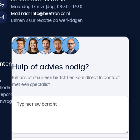
Maandag t/m vrijdag, 08:30 - 17:30
Mail naar info@beetronics.nl
Binnen 2 uur reactie op werkdagen
ntenservice
Over Beetronics
Hulp of advies nodig?
r
Klantcases
Bel ons of stuur een bericht en kom direct in contact
n
Nieuws en updates
met een specialist.
thoden
Over ons
reparatie
Werken bij Beetronics
anvragen
Algemene voorwaarden
Privacyverklaring