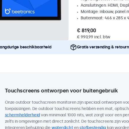
Aansluitingen: HDMI, Disp
Montage: inbouw, panel 
Buitenmaat: 466 x 285 x
€ 819,00
€ 990,99 incl. btw
angdurige beschikbaarheid
Gratis verzending & retour
Touchscreens ontworpen voor buitengebruik
Onze outdoor touchscreen monitoren zijn speciaal ontworpen voor
toepassingen. De outdoor touchscreens hebben een mat, optisc
schermhelderheid
van minimaal 1000 nits, wat zorgt voor een per
zelfs in omgevingen met direct zonlicht. De touchscreens zijn voo
integreren behuizing die
waterdicht
en
stofbestendig
kan worden 