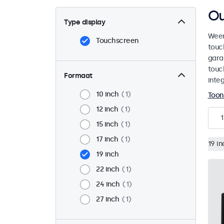
Ou
Type display
Weer
Touchscreen
touc
gara
touc
Formaat
integ
10 inch
1
Toon
12 inch
1
1
15 inch
1
17 inch
1
19 in
19 inch
22 inch
1
24 inch
1
27 inch
1