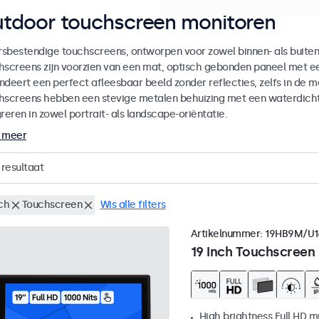
tdoor touchscreen monitoren
sbestendige touchscreens, ontworpen voor zowel binnen- als buiten
hscreens zijn voorzien van een mat, optisch gebonden paneel met ee
ndeert een perfect afleesbaar beeld zonder reflecties, zelfs in de 
hscreens hebben een stevige metalen behuizing met een waterdicht 
reren in zowel portrait- als landscape-oriëntatie.
 meer
resultaat
ch
Touchscreen
Wis alle filters
Artikelnummer:
19HB9M/U1
19 Inch Touchscreen
High brightness Full HD m