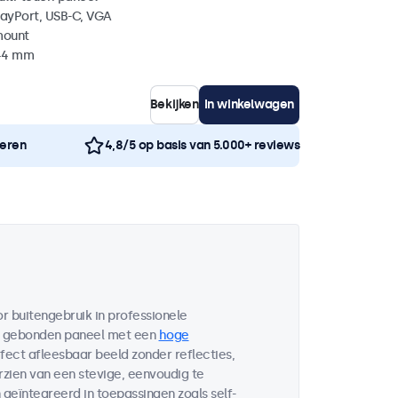
layPort, USB-C, VGA
mount
 44 mm
Bekijken
In winkelwagen
neren
4,8/5 op basis van 5.000+ reviews
 buitengebruik in professionele
h gebonden paneel met een
hoge
fect afleesbaar beeld zonder reflecties,
rzien van een stevige, eenvoudig te
geïntegreerd in toepassingen zoals self-