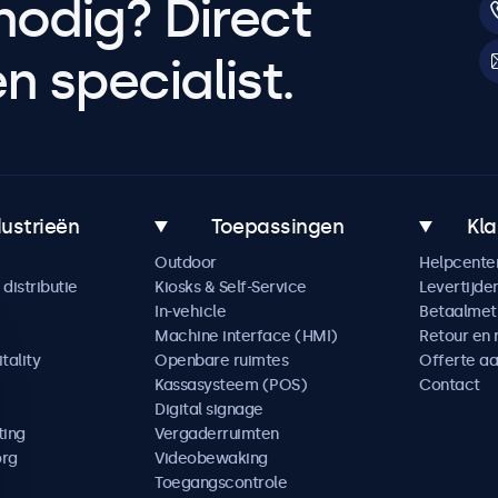
nodig? Direct
 specialist.
dustrieën
Toepassingen
Kla
Outdoor
Helpcente
distributie
Kiosks & Self-Service
Levertijde
In-vehicle
Betaalme
Machine interface (HMI)
Retour en 
tality
Openbare ruimtes
Offerte a
Kassasysteem (POS)
Contact
Digital signage
ting
Vergaderruimten
org
Videobewaking
Toegangscontrole