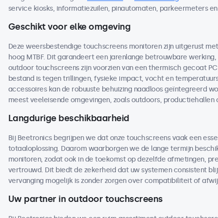
service kiosks, informatiezuilen, pinautomaten, parkeermeters en
Geschikt voor elke omgeving
Deze weersbestendige touchscreens monitoren zijn uitgerust 
hoog MTBF. Dit garandeert een jarenlange betrouwbare werking, ze
outdoor touchscreens zijn voorzien van een thermisch gecoat P
bestand is tegen trillingen, fysieke impact, vocht en temperat
accessoires kan de robuuste behuizing naadloos geïntegreerd wor
meest veeleisende omgevingen, zoals outdoors, productiehallen o
Langdurige beschikbaarheid
Bij Beetronics begrijpen we dat onze touchscreens vaak een essen
totaaloplossing. Daarom waarborgen we de lange termijn beschi
monitoren, zodat ook in de toekomst op dezelfde afmetingen, pre
vertrouwd. Dit biedt de zekerheid dat uw systemen consistent blij
vervanging mogelijk is zonder zorgen over compatibiliteit of afwi
Uw partner in outdoor touchscreens