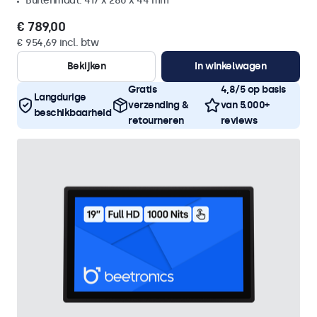
Buitenmaat: 417 x 280 x 44 mm
€ 789,00
€ 954,69 incl. btw
Bekijken
In winkelwagen
Gratis
4,8/5 op basis
Langdurige
verzending &
van 5.000+
beschikbaarheid
retourneren
reviews