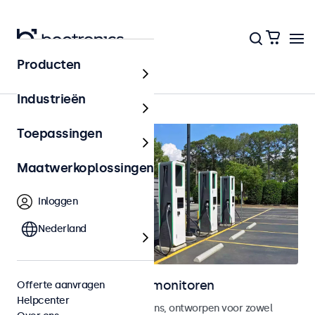
Producten
Home
Industrieën
Toepassingen
Maatwerkoplossingen
Inloggen
Nederland
Outdoor touchscreen monitoren
Offerte aanvragen
Helpcenter
Weersbestendige touchscreens, ontworpen voor zowel