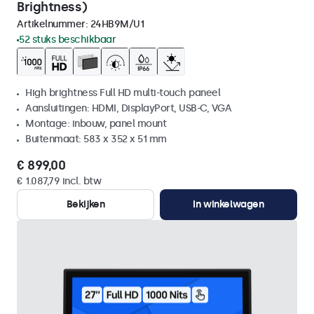
Brightness)
Artikelnummer:
24HB9M/U1
52 stuks beschikbaar
High brightness Full HD multi-touch paneel
Aansluitingen: HDMI, DisplayPort, USB-C, VGA
Montage: inbouw, panel mount
Buitenmaat: 583 x 352 x 51 mm
€ 899,00
€ 1.087,79 incl. btw
Bekijken
In winkelwagen