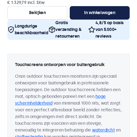
€ 1.329,79 incl. btw
Bekijken
In winkelwagen
Gratis
4,8/5 op basis
Langdurige
verzending &
van 5.000+
beschikbaarheid
retourneren
reviews
Touchscreens ontworpen voor buitengebruik
Onze outdoor touchscreen monitoren zijn speciaal
ontworpen voor buitengebruik in professionele
toepassingen. De outdoor touchscreens hebben een
mat, optisch gebonden paneel met een
hoge
schermhelderheid
van minimaal 1000 nits, wat zorgt
voor een perfect afleesbaar beeld zonder reflecties,
zelfs in omgevingen met direct zonlicht. De
touchscreens zijn voorzien van een stevige,
eenvoudig te integreren behuizing die
waterdicht
en
stofbestendig
kan worden geïntegreerd in