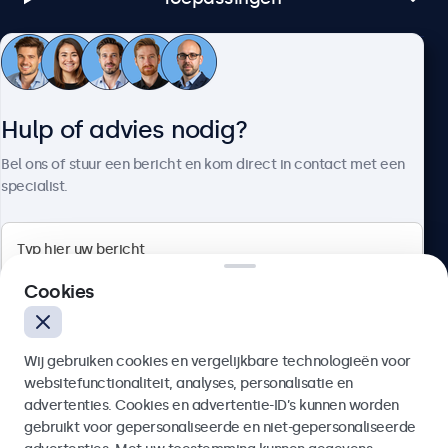
Klantenservice
Hulp of advies nodig?
Over Beetronics
Bel ons of stuur een bericht en kom direct in contact met een
specialist.
Beetronics
Cookies
Bloemstraat 28, 1016LC Amsterdam, Nederland
Wij gebruiken cookies en vergelijkbare technologieën voor
4.8/5 door 5000+ bedrijven
websitefunctionaliteit, analyses, personalisatie en
Nederlands
advertenties. Cookies en advertentie-ID’s kunnen worden
gebruikt voor gepersonaliseerde en niet-gepersonaliseerde
Verzenden