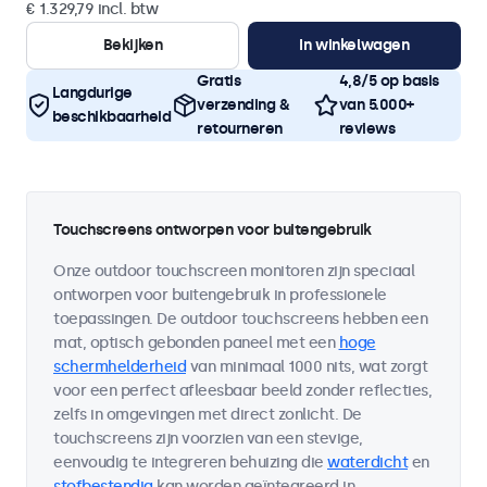
€ 1.329,79 incl. btw
Bekijken
In winkelwagen
Gratis
4,8/5 op basis
Langdurige
verzending &
van 5.000+
beschikbaarheid
retourneren
reviews
Touchscreens ontworpen voor buitengebruik
Onze outdoor touchscreen monitoren zijn speciaal
ontworpen voor buitengebruik in professionele
toepassingen. De outdoor touchscreens hebben een
mat, optisch gebonden paneel met een
hoge
schermhelderheid
van minimaal 1000 nits, wat zorgt
voor een perfect afleesbaar beeld zonder reflecties,
zelfs in omgevingen met direct zonlicht. De
touchscreens zijn voorzien van een stevige,
eenvoudig te integreren behuizing die
waterdicht
en
stofbestendig
kan worden geïntegreerd in