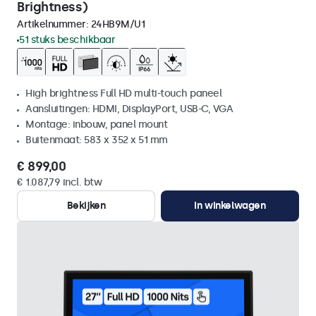
Brightness)
Artikelnummer:
24HB9M/U1
51 stuks beschikbaar
High brightness Full HD multi-touch paneel
Aansluitingen: HDMI, DisplayPort, USB-C, VGA
Montage: inbouw, panel mount
Buitenmaat: 583 x 352 x 51 mm
€ 899,00
€ 1.087,79 incl. btw
Bekijken
In winkelwagen