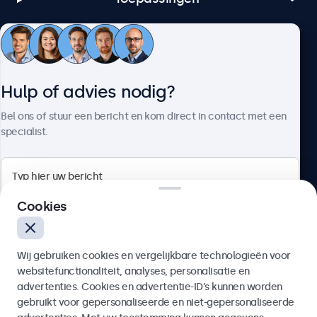
Klantenservice
Hulp of advies nodig?
Over Beetronics
Bel ons of stuur een bericht en kom direct in contact met een
specialist.
Beetronics
Cookies
Bloemstraat 28, 1016LC Amsterdam, Nederland
Wij gebruiken cookies en vergelijkbare technologieën voor
4.8/5 door 5000+ bedrijven
websitefunctionaliteit, analyses, personalisatie en
Nederlands
advertenties. Cookies en advertentie-ID’s kunnen worden
gebruikt voor gepersonaliseerde en niet-gepersonaliseerde
Verzenden