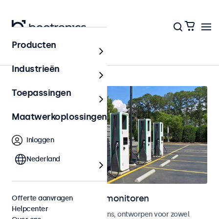
Producten
Home
Industrieën
Toepassingen
Maatwerkoplossingen
Inloggen
Nederland
Outdoor touchscreen monitoren
Offerte aanvragen
Helpcenter
Weersbestendige touchscreens, ontworpen voor zowel