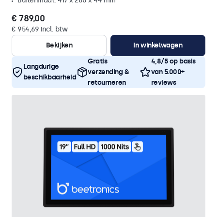
Buitenmaat: 417 x 280 x 44 mm
€ 789,00
€ 954,69 incl. btw
Bekijken
In winkelwagen
Gratis
4,8/5 op basis
Langdurige
verzending &
van 5.000+
beschikbaarheid
retourneren
reviews