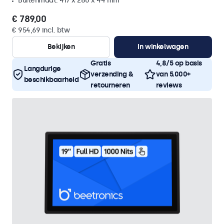
Buitenmaat: 417 x 280 x 44 mm
€ 789,00
€ 954,69 incl. btw
Bekijken
In winkelwagen
Gratis
4,8/5 op basis
Langdurige
verzending &
van 5.000+
beschikbaarheid
retourneren
reviews