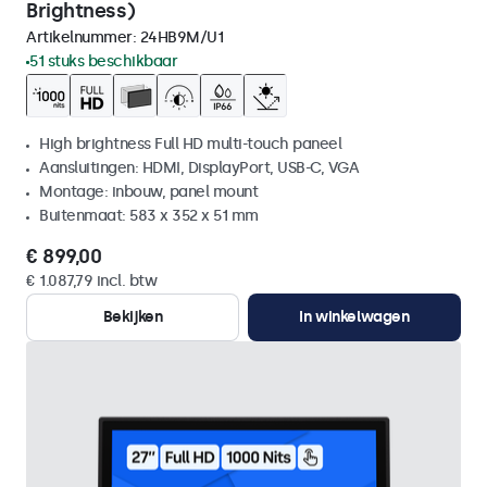
Brightness)
Artikelnummer:
24HB9M/U1
51 stuks beschikbaar
High brightness Full HD multi-touch paneel
Aansluitingen: HDMI, DisplayPort, USB-C, VGA
Montage: inbouw, panel mount
Buitenmaat: 583 x 352 x 51 mm
€ 899,00
€ 1.087,79 incl. btw
Bekijken
In winkelwagen