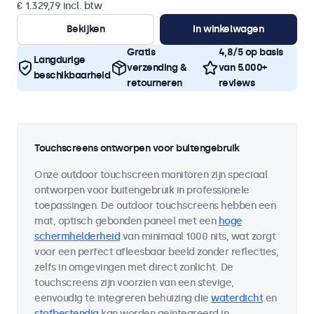
€ 1.329,79 incl. btw
Bekijken
In winkelwagen
Gratis
4,8/5 op basis
Langdurige
verzending &
van 5.000+
beschikbaarheid
retourneren
reviews
Touchscreens ontworpen voor buitengebruik
Onze outdoor touchscreen monitoren zijn speciaal
ontworpen voor buitengebruik in professionele
toepassingen. De outdoor touchscreens hebben een
mat, optisch gebonden paneel met een
hoge
schermhelderheid
van minimaal 1000 nits, wat zorgt
voor een perfect afleesbaar beeld zonder reflecties,
zelfs in omgevingen met direct zonlicht. De
touchscreens zijn voorzien van een stevige,
eenvoudig te integreren behuizing die
waterdicht
en
stofbestendig
kan worden geïntegreerd in