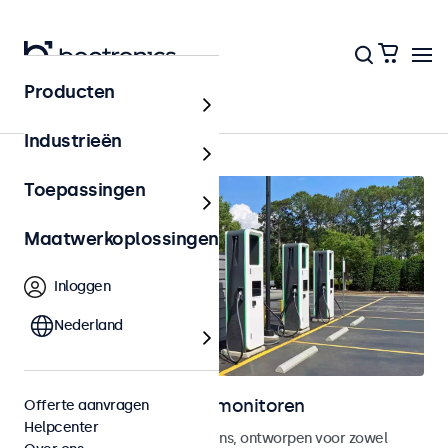
Producten
Home
Industrieën
Toepassingen
Maatwerkoplossingen
Inloggen
Nederland
Outdoor touchscreen monitoren
Offerte aanvragen
Helpcenter
Weersbestendige touchscreens, ontworpen voor zowel