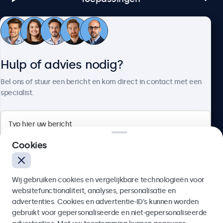
Klantenservice
Hulp of advies nodig?
Over Beetronics
Bel ons of stuur een bericht en kom direct in contact met een
specialist.
Beetronics
Cookies
Bloemstraat 28, 1016LC Amsterdam, Nederland
Wij gebruiken cookies en vergelijkbare technologieën voor
4.8/5 door 5000+ bedrijven
websitefunctionaliteit, analyses, personalisatie en
Nederlands
advertenties. Cookies en advertentie-ID’s kunnen worden
gebruikt voor gepersonaliseerde en niet-gepersonaliseerde
Verzenden