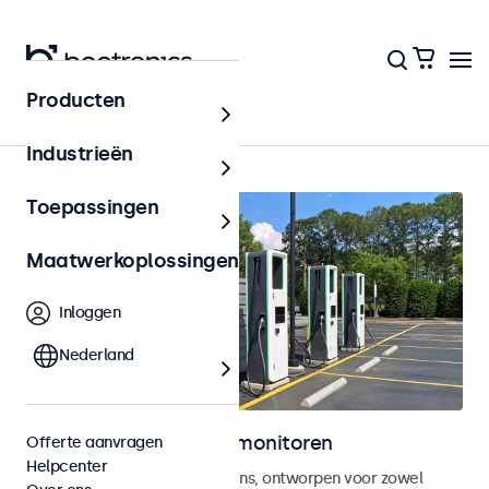
Producten
Home
Industrieën
Toepassingen
Maatwerkoplossingen
Inloggen
Nederland
Outdoor touchscreen monitoren
Offerte aanvragen
Helpcenter
Weersbestendige touchscreens, ontworpen voor zowel