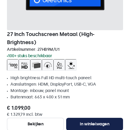
27 Inch Touchscreen Metaal (High-
Brightness)
Artikelnummer:
27HB9M/U1
100+ stuks beschikbaar
High brightness Full HD multi-touch paneel
Aansluitingen: HDMI, DisplayPort, USB-C, VGA
Montage: inbouw, panel mount
Buitenmaat: 663 x 400 x 51 mm
€ 1.099,00
€ 1.329,79 incl. btw
Bekijken
In winkelwagen