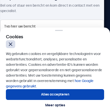
Over Beetronics
Bel ons of stuur een bericht en kom direct in contact met een
specialist.
Beetronics
Cookies
Bloemstraat 28, 1016LC Amsterdam, Nederland
Wij gebruiken cookies en vergelijkbare technologieën voor
4.8/5 door 5000+ bedrijven
websitefunctionaliteit, analyses, personalisatie en
Nederlands
advertenties. Cookies en advertentie-ID’s kunnen worden
gebruikt voor gepersonaliseerde en niet-gepersonaliseerde
Verzenden
advertenties. Met uw toestemming kunnen gegevens
worden gebruikt in overeenstemming met
hoe Google
Of bel ons op
020 - 700 83 66
gegevens gebruikt
.
Alles accepteren
Hulp of advies nodig?
Direct contact met een specialist.
Meer opties
© 2026 Beetronics