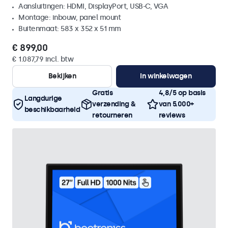
Aansluitingen: HDMI, DisplayPort, USB-C, VGA
Montage: inbouw, panel mount
Buitenmaat: 583 x 352 x 51 mm
€ 899,00
€ 1.087,79 incl. btw
Bekijken
In winkelwagen
Gratis
4,8/5 op basis
Langdurige
verzending &
van 5.000+
beschikbaarheid
retourneren
reviews