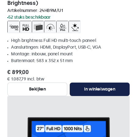
Brightness)
Artikelnummer:
24HB9M/U1
52 stuks beschikbaar
High brightness Full HD multi-touch paneel
Aansluitingen: HDMI, DisplayPort, USB-C, VGA
Montage: inbouw, panel mount
Buitenmaat: 583 x 352 x 51 mm
€ 899,00
€ 1.087,79 incl. btw
Bekijken
In winkelwagen