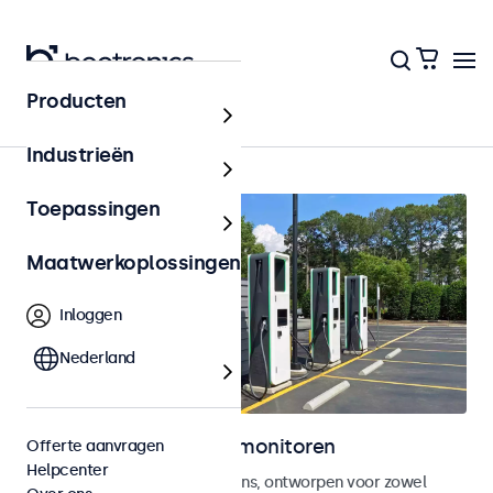
Producten
Home
Industrieën
Toepassingen
Maatwerkoplossingen
Inloggen
Nederland
Outdoor touchscreen monitoren
Offerte aanvragen
Helpcenter
Weersbestendige touchscreens, ontworpen voor zowel