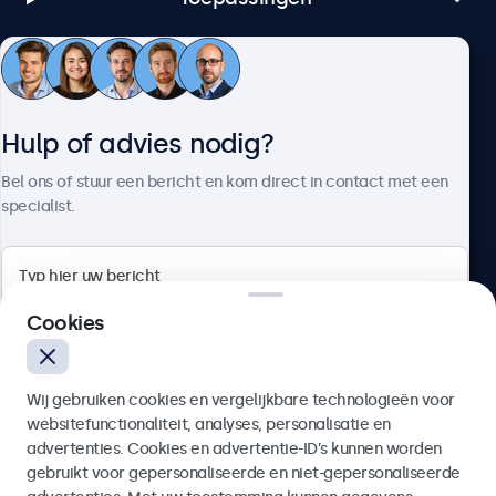
Klantenservice
Hulp of advies nodig?
Over Beetronics
Bel ons of stuur een bericht en kom direct in contact met een
specialist.
Beetronics
Cookies
Bloemstraat 28, 1016LC Amsterdam, Nederland
Wij gebruiken cookies en vergelijkbare technologieën voor
4.8/5 door 5000+ bedrijven
websitefunctionaliteit, analyses, personalisatie en
Nederlands
advertenties. Cookies en advertentie-ID’s kunnen worden
gebruikt voor gepersonaliseerde en niet-gepersonaliseerde
Verzenden