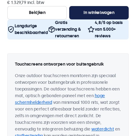
€ 1.329,79 incl. btw
Bekijken
In winkelwagen
Gratis
4,8/5 op basis
Langdurige
verzending &
van 5.000+
beschikbaarheid
retourneren
reviews
Touchscreens ontworpen voor buitengebruik
Onze outdoor touchscreen monitoren zijn speciaal
ontworpen voor buitengebruik in professionele
toepassingen. De outdoor touchscreens hebben een
mat, optisch gebonden paneel met een
hoge
schermhelderheid
van minimaal 1000 nits, wat zorgt
voor een perfect afleesbaar beeld zonder reflecties,
zelfs in omgevingen met direct zonlicht. De
touchscreens zijn voorzien van een stevige,
eenvoudig te integreren behuizing die
waterdicht
en
stofbestendig
kan worden geïntegreerd in