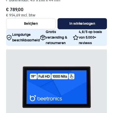
Buitenmaat: 417 x 280 x 44 mm
€ 789,00
€ 954,69 incl. btw
Bekijken
In winkelwagen
Gratis
4,8/5 op basis
Langdurige
verzending &
van 5.000+
beschikbaarheid
retourneren
reviews