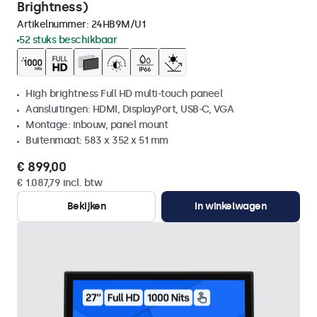
Brightness)
Artikelnummer:
24HB9M/U1
52 stuks beschikbaar
High brightness Full HD multi-touch paneel
Aansluitingen: HDMI, DisplayPort, USB-C, VGA
Montage: inbouw, panel mount
Buitenmaat: 583 x 352 x 51 mm
€ 899,00
€ 1.087,79 incl. btw
Bekijken
In winkelwagen