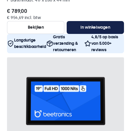
Buitenmaat: 417 x 280 x 44 mm
€ 789,00
€ 954,69 incl. btw
Bekijken
In winkelwagen
Gratis
4,8/5 op basis
Langdurige
verzending &
van 5.000+
beschikbaarheid
retourneren
reviews