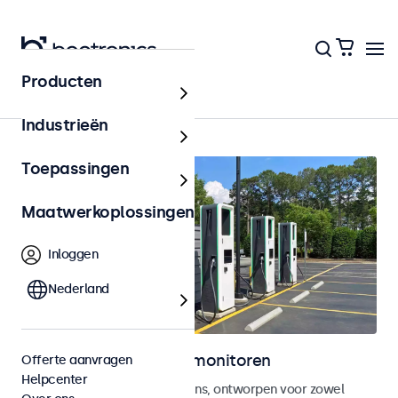
Producten
Home
Industrieën
Toepassingen
Maatwerkoplossingen
Inloggen
Nederland
Outdoor touchscreen monitoren
Offerte aanvragen
Helpcenter
Weersbestendige touchscreens, ontworpen voor zowel