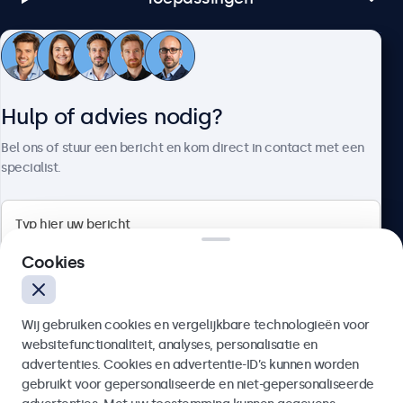
Klantenservice
Hulp of advies nodig?
Over Beetronics
Bel ons of stuur een bericht en kom direct in contact met een
specialist.
Beetronics
Cookies
Bloemstraat 28, 1016LC Amsterdam, Nederland
Wij gebruiken cookies en vergelijkbare technologieën voor
4.8/5 door 5000+ bedrijven
websitefunctionaliteit, analyses, personalisatie en
Nederlands
advertenties. Cookies en advertentie-ID’s kunnen worden
gebruikt voor gepersonaliseerde en niet-gepersonaliseerde
Verzenden