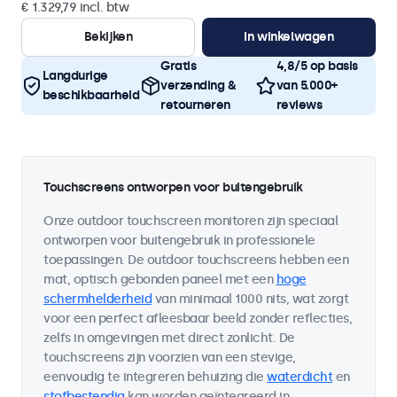
€ 1.329,79 incl. btw
Bekijken
In winkelwagen
Gratis
4,8/5 op basis
Langdurige
verzending &
van 5.000+
beschikbaarheid
retourneren
reviews
Touchscreens ontworpen voor buitengebruik
Onze outdoor touchscreen monitoren zijn speciaal
ontworpen voor buitengebruik in professionele
toepassingen. De outdoor touchscreens hebben een
mat, optisch gebonden paneel met een
hoge
schermhelderheid
van minimaal 1000 nits, wat zorgt
voor een perfect afleesbaar beeld zonder reflecties,
zelfs in omgevingen met direct zonlicht. De
touchscreens zijn voorzien van een stevige,
eenvoudig te integreren behuizing die
waterdicht
en
stofbestendig
kan worden geïntegreerd in