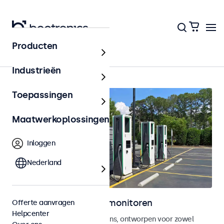
Producten
Home
Industrieën
Toepassingen
Maatwerkoplossingen
Inloggen
Nederland
Outdoor touchscreen monitoren
Offerte aanvragen
Helpcenter
Weersbestendige touchscreens, ontworpen voor zowel