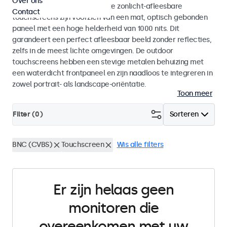
Over ons
binnen- als buitengebruik. Deze zonlicht-afleesbare
Contact
touchscreens zijn voorzien van een mat, optisch gebonden
paneel met een hoge helderheid van 1000 nits. Dit
garandeert een perfect afleesbaar beeld zonder reflecties,
zelfs in de meest lichte omgevingen. De outdoor
touchscreens hebben een stevige metalen behuizing met
een waterdicht frontpaneel en zijn naadloos te integreren in
zowel portrait- als landscape-oriëntatie.
Toon meer
Filter (
0
)
Sorteren
BNC (CVBS)
Touchscreen
Wis alle filters
Er zijn helaas geen
monitoren die
overeenkomen met uw