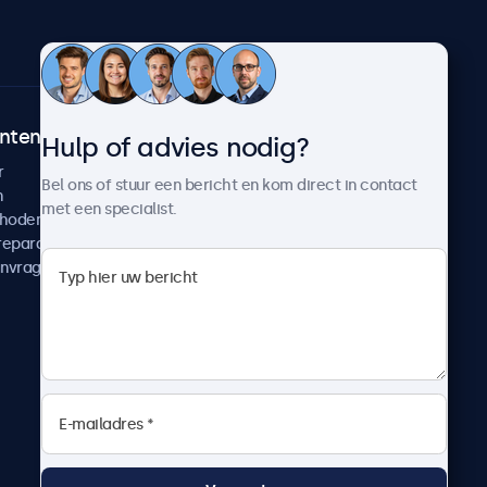
ntenservice
Over Beetronics
Hulp of advies nodig?
r
Klantcases
Bel ons of stuur een bericht en kom direct in contact
n
Nieuws en updates
met een specialist.
thoden
Over ons
reparatie
Werken bij Beetronics
anvragen
Algemene voorwaarden
Privacyverklaring