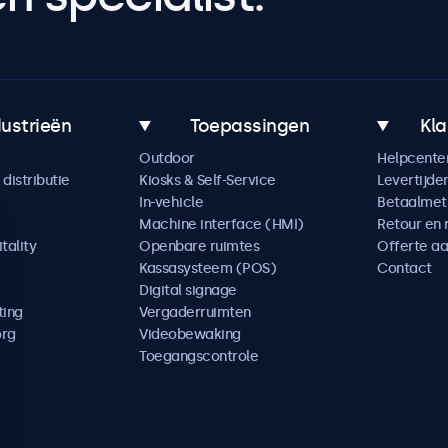
dustrieën
Toepassingen
Kla
Outdoor
Helpcente
distributie
Kiosks & Self-Service
Levertijde
In-vehicle
Betaalme
Machine interface (HMI)
Retour en 
tality
Openbare ruimtes
Offerte a
Kassasysteem (POS)
Contact
Digital signage
ting
Vergaderruimten
org
Videobewaking
Toegangscontrole