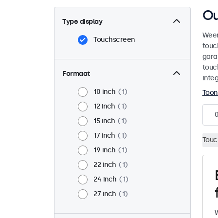
Ou
Type display
Weer
Touchscreen
touc
gara
touc
Formaat
integ
10 inch
1
Toon
12 inch
1
15 inch
1
17 inch
1
Touc
19 inch
1
22 inch
1
24 inch
1
27 inch
1
W