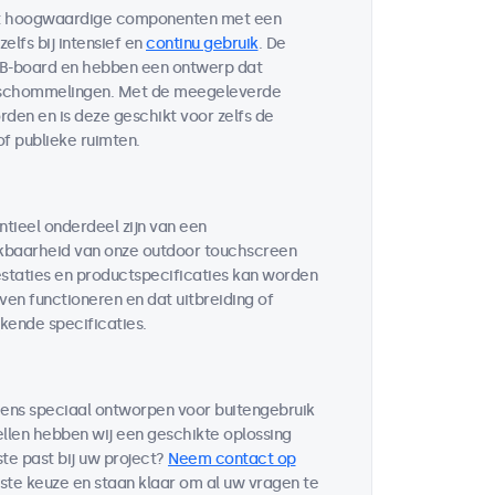
met hoogwaardige componenten met een
lfs bij intensief en
continu gebruik
. De
CB-board en hebben een ontwerp dat
uurschommelingen. Met de meegeleverde
den en is deze geschikt voor zelfs de
f publieke ruimten.
tieel onderdeel zijn van een
kbaarheid van onze outdoor touchscreen
staties en productspecificaties kan worden
ven functioneren en dat uitbreiding of
jkende specificaties.
eens speciaal ontworpen voor buitengebruik
ellen hebben wij een geschikte oplossing
te past bij uw project?
Neem contact op
iste keuze en staan klaar om al uw vragen te