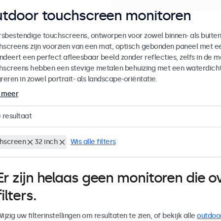
tdoor touchscreen monitoren
sbestendige touchscreens, ontworpen voor zowel binnen- als buiten
hscreens zijn voorzien van een mat, optisch gebonden paneel met ee
ndeert een perfect afleesbaar beeld zonder reflecties, zelfs in de 
hscreens hebben een stevige metalen behuizing met een waterdicht 
reren in zowel portrait- als landscape-oriëntatie.
 meer
0
resultaat
hscreen
32 inch
Wis alle filters
Er zijn helaas geen monitoren die
filters.
ijzig uw filterinstellingen om resultaten te zien, of bekijk alle
outdoo