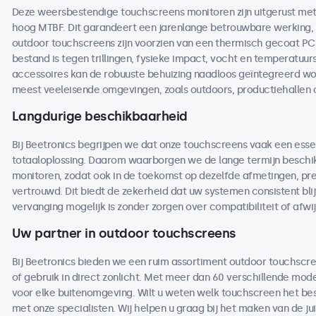
Deze weersbestendige touchscreens monitoren zijn uitgerust 
hoog MTBF. Dit garandeert een jarenlange betrouwbare werking, ze
outdoor touchscreens zijn voorzien van een thermisch gecoat P
bestand is tegen trillingen, fysieke impact, vocht en temperat
accessoires kan de robuuste behuizing naadloos geïntegreerd wor
meest veeleisende omgevingen, zoals outdoors, productiehallen o
Langdurige beschikbaarheid
Bij Beetronics begrijpen we dat onze touchscreens vaak een essen
totaaloplossing. Daarom waarborgen we de lange termijn beschi
monitoren, zodat ook in de toekomst op dezelfde afmetingen, pre
vertrouwd. Dit biedt de zekerheid dat uw systemen consistent blij
vervanging mogelijk is zonder zorgen over compatibiliteit of afwi
Uw partner in outdoor touchscreens
Bij Beetronics bieden we een ruim assortiment outdoor touchscr
of gebruik in direct zonlicht. Met meer dan 60 verschillende mod
voor elke buitenomgeving. Wilt u weten welk touchscreen het bes
met onze specialisten. Wij helpen u graag bij het maken van de ju