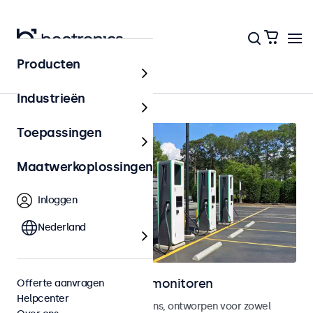
Producten
Outdoor
Industrieën
Toepassingen
Maatwerkoplossingen
Inloggen
Nederland
Outdoor touchscreen monitoren
Offerte aanvragen
Helpcenter
Weersbestendige touchscreens, ontworpen voor zowel