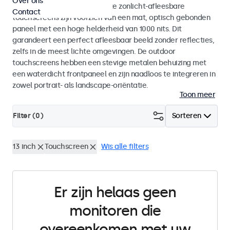
Over ons
binnen- als buitengebruik. Deze zonlicht-afleesbare
Contact
touchscreens zijn voorzien van een mat, optisch gebonden
paneel met een hoge helderheid van 1000 nits. Dit
garandeert een perfect afleesbaar beeld zonder reflecties,
zelfs in de meest lichte omgevingen. De outdoor
touchscreens hebben een stevige metalen behuizing met
een waterdicht frontpaneel en zijn naadloos te integreren in
zowel portrait- als landscape-oriëntatie.
Toon meer
Filter (
0
)
Sorteren
13 inch
Touchscreen
Wis alle filters
Er zijn helaas geen
monitoren die
overeenkomen met uw