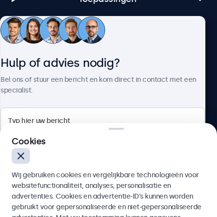
Klantenservice
Hulp of advies nodig?
Over Beetronics
Bel ons of stuur een bericht en kom direct in contact met een
specialist.
Beetronics
Cookies
Bloemstraat 28, 1016LC Amsterdam, Nederland
Wij gebruiken cookies en vergelijkbare technologieën voor
4.8/5 door 5000+ bedrijven
websitefunctionaliteit, analyses, personalisatie en
Nederlands
advertenties. Cookies en advertentie-ID’s kunnen worden
gebruikt voor gepersonaliseerde en niet-gepersonaliseerde
Verzenden