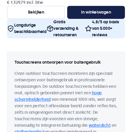
€ 1.329,79 incl. btw
Bekijken
In winkelwagen
Gratis
4,8/5 op basis
Langdurige
verzending &
van 5.000+
beschikbaarheid
retourneren
reviews
Touchscreens ontworpen voor buitengebruik
Onze outdoor touchscreen monitoren zijn speciaal
ontworpen voor buitengebruik in professionele
toepassingen. De outdoor touchscreens hebben een
mat, optisch gebonden paneel met een
hoge
schermhelderheid
van minimaal 1000 nits, wat zorgt
voor een perfect afleesbaar beeld zonder reflecties,
zelfs in omgevingen met direct zonlicht. De
touchscreens zijn voorzien van een stevige,
eenvoudig te integreren behuizing die
waterdicht
en
stofbestendig
kan worden geïntegreerd in