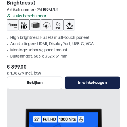
Brightness)
Artikelnummer:
24HB9M/U1
51 stuks beschikbaar
High brightness Full HD multi-touch paneel
Aansluitingen: HDMI, DisplayPort, USB-C, VGA
Montage: inbouw, panel mount
Buitenmaat: 583 x 352 x 51 mm
€ 899,00
€ 1.087,79 incl. btw
Bekijken
In winkelwagen