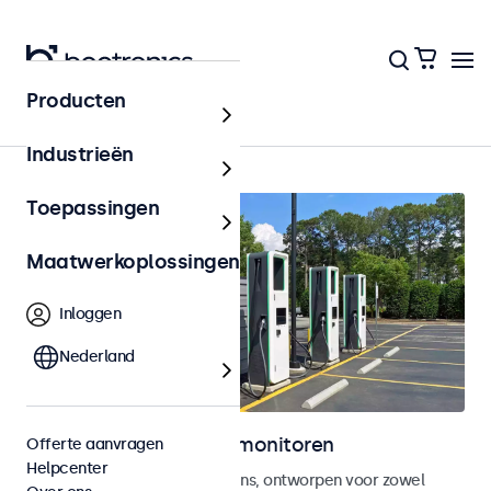
Producten
Home
Industrieën
Toepassingen
Maatwerkoplossingen
Inloggen
Nederland
Outdoor touchscreen monitoren
Offerte aanvragen
Helpcenter
Weersbestendige touchscreens, ontworpen voor zowel