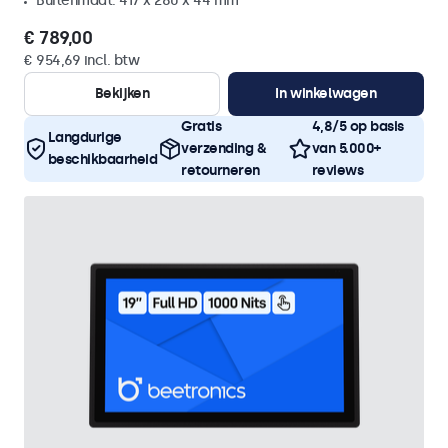
Buitenmaat: 417 x 280 x 44 mm
€ 789,00
€ 954,69 incl. btw
Bekijken
In winkelwagen
Gratis
4,8/5 op basis
Langdurige
verzending &
van 5.000+
beschikbaarheid
retourneren
reviews